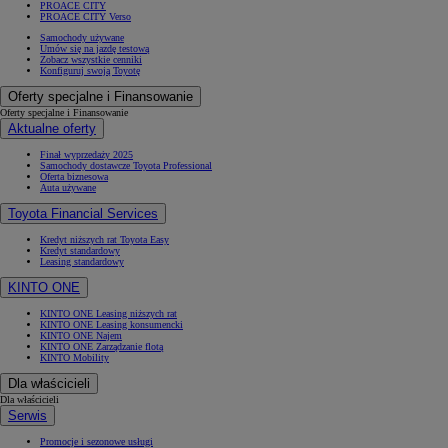
PROACE CITY
PROACE CITY Verso
Samochody używane
Umów się na jazdę testową
Zobacz wszystkie cenniki
Konfiguruj swoją Toyotę
Oferty specjalne i Finansowanie
Oferty specjalne i Finansowanie
Aktualne oferty
Finał wyprzedaży 2025
Samochody dostawcze Toyota Professional
Oferta biznesowa
Auta używane
Toyota Financial Services
Kredyt niższych rat Toyota Easy
Kredyt standardowy
Leasing standardowy
KINTO ONE
KINTO ONE Leasing niższych rat
KINTO ONE Leasing konsumencki
KINTO ONE Najem
KINTO ONE Zarządzanie flotą
KINTO Mobility
Dla właścicieli
Dla właścicieli
Serwis
Promocje i sezonowe usługi