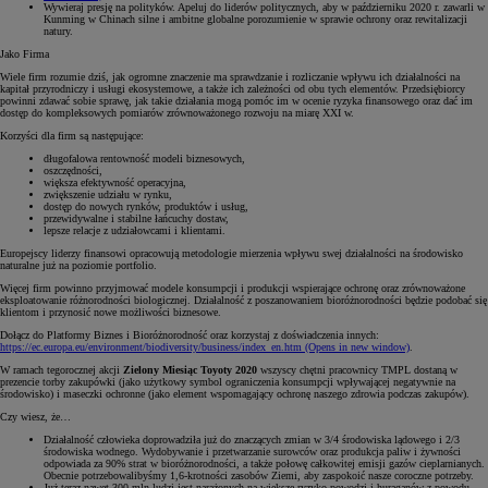
Wywieraj presję na polityków. Apeluj do liderów politycznych, aby w październiku 2020 r. zawarli w
Kunming w Chinach silne i ambitne globalne porozumienie w sprawie ochrony oraz rewitalizacji
natury.
Jako Firma
Wiele firm rozumie dziś, jak ogromne znaczenie ma sprawdzanie i rozliczanie wpływu ich działalności na
kapitał przyrodniczy i usługi ekosystemowe, a także ich zależności od obu tych elementów. Przedsiębiorcy
powinni zdawać sobie sprawę, jak takie działania mogą pomóc im w ocenie ryzyka finansowego oraz dać im
dostęp do kompleksowych pomiarów zrównoważonego rozwoju na miarę XXI w.
Korzyści dla firm są następujące:
długofalowa rentowność modeli biznesowych,
oszczędności,
większa efektywność operacyjna,
zwiększenie udziału w rynku,
dostęp do nowych rynków, produktów i usług,
przewidywalne i stabilne łańcuchy dostaw,
lepsze relacje z udziałowcami i klientami.
Europejscy liderzy finansowi opracowują metodologie mierzenia wpływu swej działalności na środowisko
naturalne już na poziomie portfolio.
Więcej firm powinno przyjmować modele konsumpcji i produkcji wspierające ochronę oraz zrównoważone
eksploatowanie różnorodności biologicznej. Działalność z poszanowaniem bioróżnorodności będzie podobać się
klientom i przynosić nowe możliwości biznesowe.
Dołącz do Platformy Biznes i Bioróżnorodność oraz korzystaj z doświadczenia innych:
https://ec.europa.eu/environment/biodiversity/business/index_en.htm
(Opens in new window)
.
W ramach tegorocznej akcji
Zielony Miesiąc Toyoty 2020
wszyscy chętni pracownicy TMPL dostaną w
prezencie torby zakupówki (jako użytkowy symbol ograniczenia konsumpcji wpływającej negatywnie na
środowisko) i maseczki ochronne (jako element wspomagający ochronę naszego zdrowia podczas zakupów).
Czy wiesz, że…
Działalność człowieka doprowadziła już do znaczących zmian w 3/4 środowiska lądowego i 2/3
środowiska wodnego. Wydobywanie i przetwarzanie surowców oraz produkcja paliw i żywności
odpowiada za 90% strat w bioróżnorodności, a także połowę całkowitej emisji gazów cieplarnianych.
Obecnie potrzebowalibyśmy 1,6-krotności zasobów Ziemi, aby zaspokoić nasze coroczne potrzeby.
Już teraz nawet 300 mln ludzi jest narażonych na większe ryzyko powodzi i huraganów z powodu