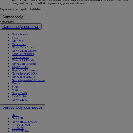
utraty nadbrzeżnych siedlisk i zapewnianej przez nie ochrony.
Zapraszamy do wspólnych działań.
Samochody
Samochody
Samochody osobowe
Nowe Aygo X
Yaris
GR Yaris
Yaris Cross
Nowy Yaris Cross
Nowy Urban Cruiser
Corolla Hatchback
Corolla Sedan
Corolla TS Kombi
Nowa Corolla Cross
Toyota C-HR
Toyota C-HR Plug-in
Nowa Toyota C-HR+
Nowa Toyota bZ4X
Nowa Toyota bZ4X Touring
Camry
Prius
Mirai
Nowy RAV4
Land Cruiser
Nowy GR GT
Samochody dostawcze
Hilux
Nowy Hilux
Nowy Hilux Electric
PROACE Max
PROACE
PROACE Verso