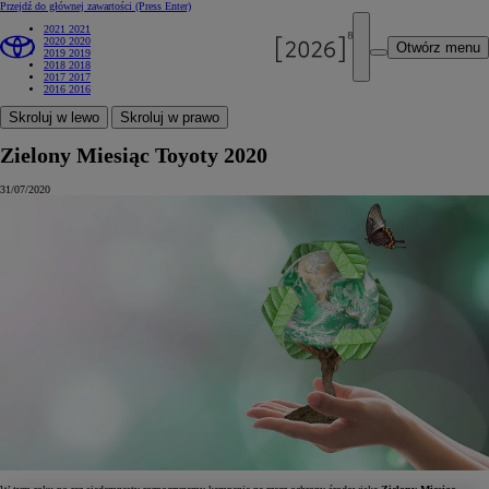
Przejdź do głównej zawartości
(Press Enter)
2021
2021
2020
2020
Otwórz menu
2019
2019
2018
2018
2017
2017
2016
2016
Skroluj w lewo
Skroluj w prawo
Zielony Miesiąc Toyoty 2020
31/07/2020