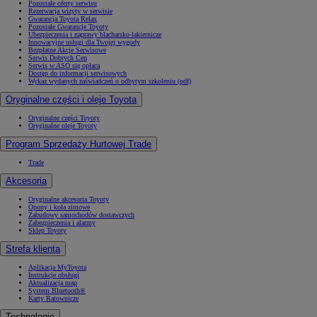
Pozostałe oferty serwisu
Rezerwacja wizyty w serwisie
Gwarancja Toyota Relax
Pozostałe Gwarancje Toyoty
Ubezpieczenia i naprawy blacharsko-lakiernicze
Innowacyjne usługi dla Twojej wygody
Bezpłatne Akcje Serwisowe
Serwis Dobrych Cen
Serwis w ASO się opłaca
Dostęp do informacji serwisowych
Wykaz wydanych zaświadczeń o odbytym szkoleniu (pdf)
Oryginalne części i oleje Toyota
Oryginalne części Toyoty
Oryginalne oleje Toyoty
Program Sprzedaży Hurtowej Trade
Trade
Akcesoria
Oryginalne akcesoria Toyoty
Opony i koła zimowe
Zabudowy samochodów dostawczych
Zabezpieczenia i alarmy
Sklep Toyoty
Strefa klienta
Aplikacja MyToyota
Instrukcje obsługi
Aktualizacja map
System Bluetooth®
Karty Ratownicze
Technologie