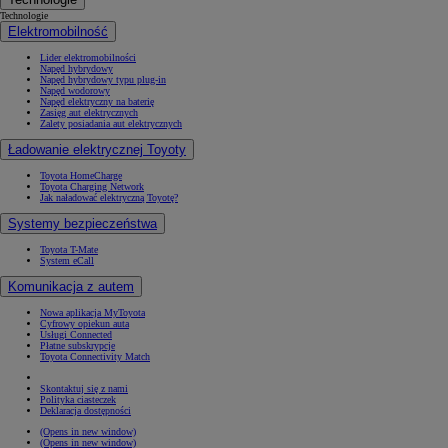
Technologie
Elektromobilność
Lider elektromobilności
Napęd hybrydowy
Napęd hybrydowy typu plug-in
Napęd wodorowy
Napęd elektryczny na baterię
Zasięg aut elektrycznych
Zalety posiadania aut elektrycznych
Ładowanie elektrycznej Toyoty
Toyota HomeCharge
Toyota Charging Network
Jak naładować elektryczną Toyotę?
Systemy bezpieczeństwa
Toyota T-Mate
System eCall
Komunikacja z autem
Nowa aplikacja MyToyota
Cyfrowy opiekun auta
Usługi Connected
Płatne subskrypcje
Toyota Connectivity Match
Skontaktuj się z nami
Polityka ciasteczek
Deklaracja dostępności
(Opens in new window)
(Opens in new window)