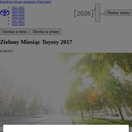
Przejdź do głównej zawartości
(Press Enter)
2021
2021
2020
2020
Otwórz menu
2019
2019
2018
2018
2017
2017
2016
2016
Skroluj w lewo
Skroluj w prawo
Zielony Miesiąc Toyoty 2017
05/06/2017