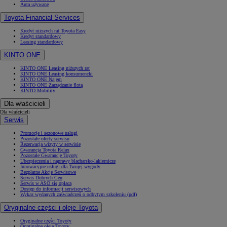
Auta używane
Toyota Financial Services
Kredyt niższych rat Toyota Easy
Kredyt standardowy
Leasing standardowy
KINTO ONE
KINTO ONE Leasing niższych rat
KINTO ONE Leasing konsumencki
KINTO ONE Najem
KINTO ONE Zarządzanie flotą
KINTO Mobility
Dla właścicieli
Dla właścicieli
Serwis
Promocje i sezonowe usługi
Pozostałe oferty serwisu
Rezerwacja wizyty w serwisie
Gwarancja Toyota Relax
Pozostałe Gwarancje Toyoty
Ubezpieczenia i naprawy blacharsko-lakiernicze
Innowacyjne usługi dla Twojej wygody
Bezpłatne Akcje Serwisowe
Serwis Dobrych Cen
Serwis w ASO się opłaca
Dostęp do informacji serwisowych
Wykaz wydanych zaświadczeń o odbytym szkoleniu (pdf)
Oryginalne części i oleje Toyota
Oryginalne części Toyoty
Oryginalne oleje Toyoty