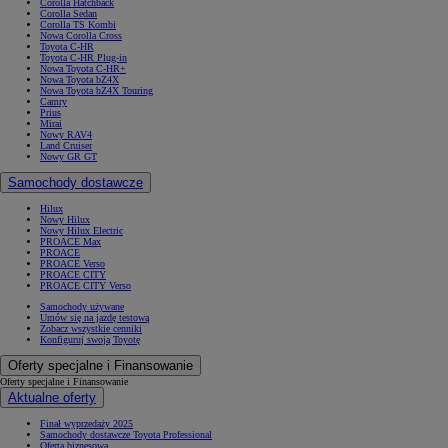
Corolla Hatchback
Corolla Sedan
Corolla TS Kombi
Nowa Corolla Cross
Toyota C-HR
Toyota C-HR Plug-in
Nowa Toyota C-HR+
Nowa Toyota bZ4X
Nowa Toyota bZ4X Touring
Camry
Prius
Mirai
Nowy RAV4
Land Cruiser
Nowy GR GT
Samochody dostawcze
Hilux
Nowy Hilux
Nowy Hilux Electric
PROACE Max
PROACE
PROACE Verso
PROACE CITY
PROACE CITY Verso
Samochody używane
Umów się na jazdę testową
Zobacz wszystkie cenniki
Konfiguruj swoją Toyotę
Oferty specjalne i Finansowanie
Oferty specjalne i Finansowanie
Aktualne oferty
Finał wyprzedaży 2025
Samochody dostawcze Toyota Professional
Oferta biznesowa