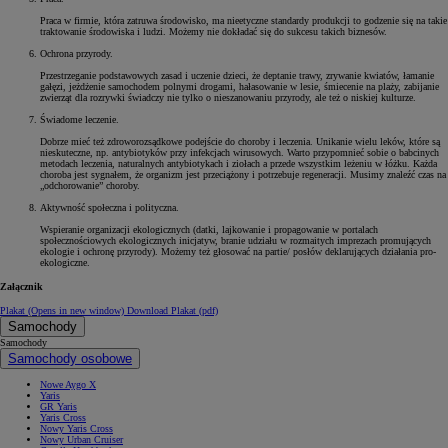
Praca w firmie, która zatruwa środowisko, ma nieetyczne standardy produkcji to godzenie się na takie
traktowanie środowiska i ludzi. Możemy nie dokładać się do sukcesu takich biznesów.
Ochrona przyrody.
Przestrzeganie podstawowych zasad i uczenie dzieci, że deptanie trawy, zrywanie kwiatów, łamanie
gałęzi, jeżdżenie samochodem polnymi drogami, hałasowanie w lesie, śmiecenie na plaży, zabijanie
zwierząt dla rozrywki świadczy nie tylko o nieszanowaniu przyrody, ale też o niskiej kulturze.
Świadome leczenie.
Dobrze mieć też zdroworozsądkowe podejście do choroby i leczenia. Unikanie wielu leków, które są
nieskuteczne, np. antybiotyków przy infekcjach wirusowych. Warto przypomnieć sobie o babcinych
metodach leczenia, naturalnych antybiotykach i ziołach a przede wszystkim leżeniu w łóżku. Każda
choroba jest sygnałem, że organizm jest przeciążony i potrzebuje regeneracji. Musimy znaleźć czas na
„odchorowanie” choroby.
Aktywność społeczna i polityczna.
Wspieranie organizacji ekologicznych (datki, lajkowanie i propagowanie w portalach
społecznościowych ekologicznych inicjatyw, branie udziału w rozmaitych imprezach promujących
ekologie i ochronę przyrody). Możemy też głosować na partie/ posłów deklarujących działania pro-
ekologiczne.
Załącznik
Plakat
(Opens in new window)
Download Plakat (pdf)
Samochody
Samochody
Samochody osobowe
Nowe Aygo X
Yaris
GR Yaris
Yaris Cross
Nowy Yaris Cross
Nowy Urban Cruiser