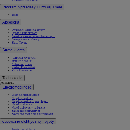
Program Sprzedaży Hurtowej Trade
Trade
Akcesoria
Oryginalne akcesoria Toyoty
Opony i koła zimowe
Zabudowy samochodów dostawczych
Zabezpieczenia i alarmy
Sklep Toyoty
Strefa klienta
Aplikacja MyToyota
Instrukcje obsługi
Aktualizacja map
System Bluetooth®
Karty Ratownicze
Technologie
Technologie
Elektromobilność
Lider elektromobilności
Napęd hybrydowy
Napęd hybrydowy typu plug-in
Napęd wodorowy
Napęd elektryczny na baterię
Zasięg aut elektrycznych
Zalety posiadania aut elektrycznych
Ładowanie elektrycznej Toyoty
Toyota HomeCharge