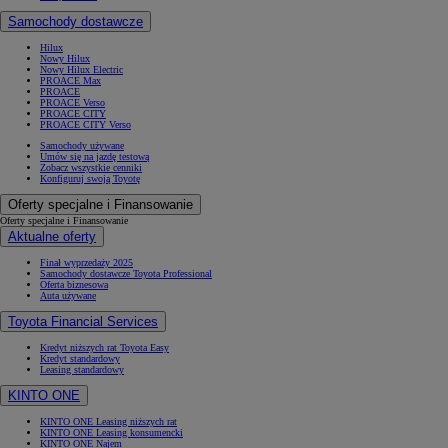
Samochody dostawcze
Hilux
Nowy Hilux
Nowy Hilux Electric
PROACE Max
PROACE
PROACE Verso
PROACE CITY
PROACE CITY Verso
Samochody używane
Umów się na jazdę testową
Zobacz wszystkie cenniki
Konfiguruj swoją Toyotę
Oferty specjalne i Finansowanie
Oferty specjalne i Finansowanie
Aktualne oferty
Finał wyprzedaży 2025
Samochody dostawcze Toyota Professional
Oferta biznesowa
Auta używane
Toyota Financial Services
Kredyt niższych rat Toyota Easy
Kredyt standardowy
Leasing standardowy
KINTO ONE
KINTO ONE Leasing niższych rat
KINTO ONE Leasing konsumencki
KINTO ONE Najem