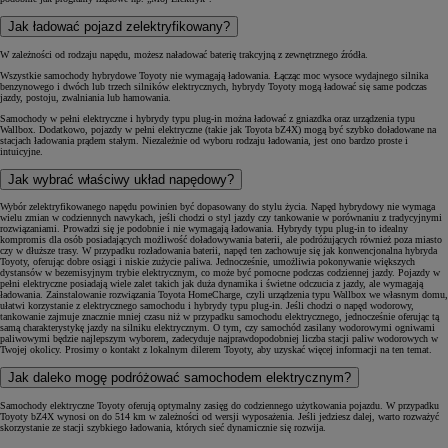
Jak ładować pojazd zelektryfikowany?
W zależności od rodzaju napędu, możesz naładować baterię trakcyjną z zewnętrznego źródła.
Wszystkie samochody hybrydowe Toyoty nie wymagają ładowania. Łącząc moc wysoce wydajnego silnika
benzynowego i dwóch lub trzech silników elektrycznych, hybrydy Toyoty mogą ładować się same podczas
jazdy, postoju, zwalniania lub hamowania.
Samochody w pełni elektryczne i hybrydy typu plug-in można ładować z gniazdka oraz urządzenia typu
Wallbox. Dodatkowo, pojazdy w pełni elektryczne (takie jak Toyota bZ4X) mogą być szybko doładowane na
stacjach ładowania prądem stałym. Niezależnie od wyboru rodzaju ładowania, jest ono bardzo proste i
intuicyjne.
Jak wybrać właściwy układ napędowy?
Wybór zelektryfikowanego napędu powinien być dopasowany do stylu życia. Napęd hybrydowy nie wymaga
wielu zmian w codziennych nawykach, jeśli chodzi o styl jazdy czy tankowanie w porównaniu z tradycyjnymi
rozwiązaniami. Prowadzi się je podobnie i nie wymagają ładowania. Hybrydy typu plug-in to idealny
kompromis dla osób posiadających możliwość doładowywania baterii, ale podróżujących również poza miasto
czy w dłuższe trasy. W przypadku rozładowania baterii, napęd ten zachowuje się jak konwencjonalna hybryda
Toyoty, oferując dobre osiągi i niskie zużycie paliwa. Jednocześnie, umożliwia pokonywanie większych
dystansów w bezemisyjnym trybie elektrycznym, co może być pomocne podczas codziennej jazdy. Pojazdy w
pełni elektryczne posiadają wiele zalet takich jak duża dynamika i świetne odczucia z jazdy, ale wymagają
ładowania. Zainstalowanie rozwiązania Toyota HomeCharge, czyli urządzenia typu Wallbox we własnym domu,
ułatwi korzystanie z elektrycznego samochodu i hybrydy typu plug-in. Jeśli chodzi o napęd wodorowy,
tankowanie zajmuje znacznie mniej czasu niż w przypadku samochodu elektrycznego, jednocześnie oferując tą
samą charakterystykę jazdy na silniku elektrycznym. O tym, czy samochód zasilany wodorowymi ogniwami
paliwowymi będzie najlepszym wyborem, zadecyduje najprawdopodobniej liczba stacji paliw wodorowych w
Twojej okolicy. Prosimy o kontakt z lokalnym dilerem Toyoty, aby uzyskać więcej informacji na ten temat.
Jak daleko mogę podróżować samochodem elektrycznym?
Samochody elektryczne Toyoty oferują optymalny zasięg do codziennego użytkowania pojazdu. W przypadku
Toyoty bZ4X wynosi on do 514 km w zależności od wersji wyposażenia. Jeśli jedziesz dalej, warto rozważyć
skorzystanie ze stacji szybkiego ładowania, których sieć dynamicznie się rozwija.