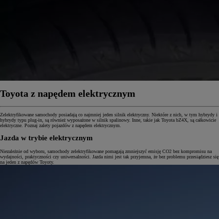
Toyota z napędem elektrycznym
Zelektryfikowane samochody posiadają co najmniej jeden silnik elektryczny. Niektóre z nich, w tym hybrydy i
hybrydy typu plug-in, są również wyposażone w silnik spalinowy. Inne, takie jak Toyota bZ4X, są całkowicie
elektryczne. Poznaj zalety pojazdów z napędem elektrycznym.
Jazda w trybie elektrycznym
Niezależnie od wyboru, samochody zelektryfikowane pomagają zmniejszyć emisję CO2 bez kompromisu na
wydajności, praktyczności czy uniwersalności. Jazda nimi jest tak przyjemna, że bez problemu przesiądziesz się
na jeden z napędów Toyoty.