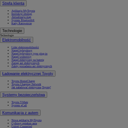
Strefa klienta
Aplikacja MyToyota
Instrukcje obsługi
Aktualizacja map
System Bluetooth®
Karty Ratownicze
Technologie
Technologie
Elektromobilność
Lider elektromobilności
Napęd hybrydowy
Napęd hybrydowy typu plug-in
Napęd wodorowy
Napęd elektryczny na baterię
Zasięg aut elektrycznych
Zalety posiadania aut elektrycznych
Ładowanie elektrycznej Toyoty
Toyota HomeCharge
Toyota Charging Network
Jak naładować elektryczną Toyotę?
Systemy bezpieczeństwa
Toyota T-Mate
System eCall
Komunikacja z autem
Nowa aplikacja MyToyota
Cyfrowy opiekun auta
Usługi Connected