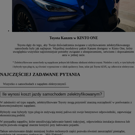
Toyota Kanzen w KINTO ONE
Toyota dąży do tego, aby Twoje doświadczenia związane z użytkowaniem zelektryfikowanego
samochodu były jak najlepsze. Wypróbuj modułowy pakiet Kanzen dostępny w Kinto One, który
uwzględnia wszystkie najistotniejsze potrzeby związane z ubezpieczeniem, serwisem i doposażeniem
auta w jednej racie.
* Zelektryfikowane samochody są napędzane jednym lub kilkoma silnikami elektrycznymi. Niektóre z nich, w tym hybrydy
i hybrydy typu plug-in, są również wyposażone w silnik spalinowy. Inne, takie jak Toyota bZ4X, są całkowicie elektryczne.
NAJCZĘŚCIEJ ZADAWANE PYTANIA
Wszystko o samochodach z napędem elektrycznym
5
Ile wynosi koszt jazdy samochodem zelektryfikowanym?
W zależności od typu napędu, zelektryfikowane Toyoty mogą przynieść znaczną oszczędność w porównaniu z
konwencjonalnymi napędami.
Hybrydy oraz hybrydy typu plug-in zużywają mniej paliwa niż swoje benzynowe odpowiedniki, zapewniając
ekonomiczną podróż.
W przypadku napędów, które umożliwiają ładowanie baterii trakcyjnej, odpowiednia instalacja domowa lub
taryfa pozwala osiągnąć znaczne korzyści przy ładowaniu pojazdu.
Tańsze serwisowanie dzięki mniejszej liczbie ruchomych części pozwala również zaoszczędzić pieniądze,
podobnie jak programy rządowe np. „Mój Elektryk”.