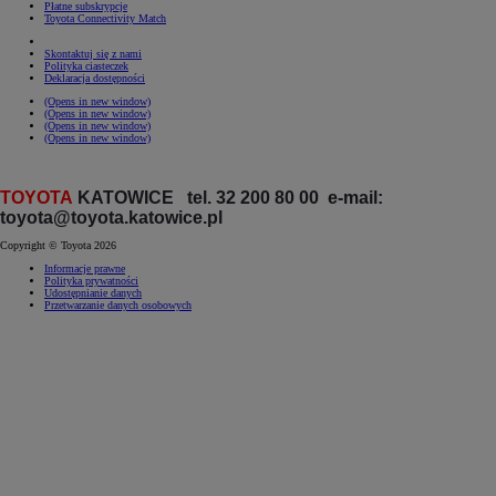
Płatne subskrypcje
Toyota Connectivity Match
Skontaktuj się z nami
Polityka ciasteczek
Deklaracja dostępności
(Opens in new window)
(Opens in new window)
(Opens in new window)
(Opens in new window)
TOYOTA
KATOWICE tel. 32 200 80 00 e-mail:
toyota@toyota.katowice.pl
Copyright © Toyota 2026
Informacje prawne
Polityka prywatności
Udostępnianie danych
Przetwarzanie danych osobowych