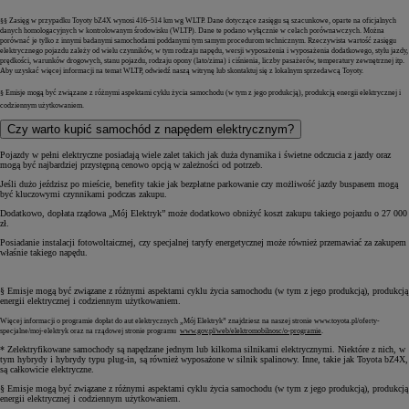
§§ Zasięg w przypadku Toyoty bZ4X wynosi 416–514 km wg WLTP. Dane dotyczące zasięgu są szacunkowe, oparte na oficjalnych
danych homologacyjnych w kontrolowanym środowisku (WLTP). Dane te podano wyłącznie w celach porównawczych. Można
porównać je tylko z innymi badanymi samochodami poddanymi tym samym procedurom technicznym. Rzeczywista wartość zasięgu
elektrycznego pojazdu zależy od wielu czynników, w tym rodzaju napędu, wersji wyposażenia i wyposażenia dodatkowego, stylu jazdy,
prędkości, warunków drogowych, stanu pojazdu, rodzaju opony (lato/zima) i ciśnienia, liczby pasażerów, temperatury zewnętrznej itp.
Aby uzyskać więcej informacji na temat WLTP, odwiedź naszą witrynę lub skontaktuj się z lokalnym sprzedawcą Toyoty.
§ Emisje mogą być związane z różnymi aspektami cyklu życia samochodu (w tym z jego produkcją), produkcją energii elektrycznej i
codziennym użytkowaniem.
Czy warto kupić samochód z napędem elektrycznym?
Pojazdy w pełni elektryczne posiadają wiele zalet takich jak duża dynamika i świetne odczucia z jazdy oraz
mogą być najbardziej przystępną cenowo opcją w zależności od potrzeb.
Jeśli dużo jeździsz po mieście, benefity takie jak bezpłatne parkowanie czy możliwość jazdy buspasem mogą
być kluczowymi czynnikami podczas zakupu.
Dodatkowo, dopłata rządowa „Mój Elektryk” może dodatkowo obniżyć koszt zakupu takiego pojazdu o 27 000
zł.
Posiadanie instalacji fotowoltaicznej, czy specjalnej taryfy energetycznej może również przemawiać za zakupem
właśnie takiego napędu.
§ Emisje mogą być związane z różnymi aspektami cyklu życia samochodu (w tym z jego produkcją), produkcją
energii elektrycznej i codziennym użytkowaniem.
Więcej informacji o programie dopłat do aut elektrycznych „Mój Elektryk” znajdziesz na naszej stronie
www.toyota.pl/oferty-
specjalne/moj-elektryk
oraz na rządowej stronie programu
www.gov.pl/web/elektromobilnosc/o-programie
.
* Zelektryfikowane samochody są napędzane jednym lub kilkoma silnikami elektrycznymi. Niektóre z nich, w
tym hybrydy i hybrydy typu plug-in, są również wyposażone w silnik spalinowy. Inne, takie jak Toyota bZ4X,
są całkowicie elektryczne.
§ Emisje mogą być związane z różnymi aspektami cyklu życia samochodu (w tym z jego produkcją), produkcją
energii elektrycznej i codziennym użytkowaniem.