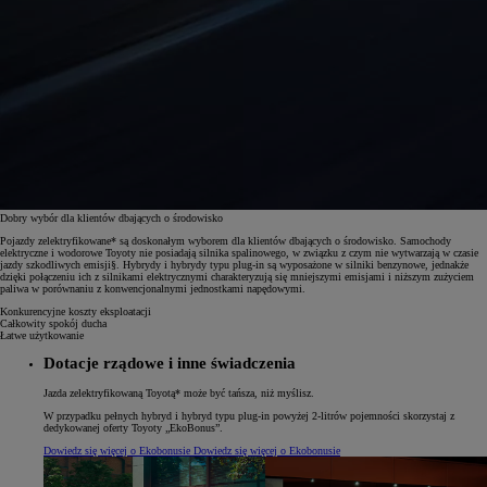
Dobry wybór dla klientów dbających o środowisko
Pojazdy zelektryfikowane* są doskonałym wyborem dla klientów dbających o środowisko. Samochody
elektryczne i wodorowe Toyoty nie posiadają silnika spalinowego, w związku z czym nie wytwarzają w czasie
jazdy szkodliwych emisji§. Hybrydy i hybrydy typu plug-in są wyposażone w silniki benzynowe, jednakże
dzięki połączeniu ich z silnikami elektrycznymi charakteryzują się mniejszymi emisjami i niższym zużyciem
paliwa w porównaniu z konwencjonalnymi jednostkami napędowymi.
Konkurencyjne koszty eksploatacji
Całkowity spokój ducha
Łatwe użytkowanie
Dotacje rządowe i inne świadczenia
Jazda zelektryfikowaną Toyotą* może być tańsza, niż myślisz.
W przypadku pełnych hybryd i hybryd typu plug-in powyżej 2-litrów pojemności skorzystaj z
dedykowanej oferty Toyoty „EkoBonus”.
Dowiedz się więcej o Ekobonusie
Dowiedz się więcej o Ekobonusie