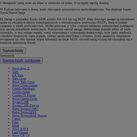
◊ Dostępność usług może się różnić w zależności od rynku. O szczegóły zapytaj doradcę.
** Podczas ładowania w domu, kiedy obowiązuje pozaszczytowa taryfa energetyczna. Nie obejmuje kosztu
Toyota HomeCharge.
§§ Zasięg w przypadku Toyoty bZ4X wynosi 416–514 km wg WLTP. Dane dotyczące zasięgu są szacunkowe,
oparte na oficjalnych danych homologacyjnych w kontrolowanym środowisku (WLTP). Dane te podano
wyłącznie w celach porównawczych. Można porównać je tylko z innymi badanymi samochodami poddanymi
tym samym procedurom technicznym. Rzeczywista wartość zasięgu elektrycznego pojazdu zależy od wielu
czynników, w tym rodzaju napędu, wersji wyposażenia i wyposażenia dodatkowego, stylu jazdy, prędkości,
warunków drogowych, stanu pojazdu, rodzaju opony (lato/zima) i ciśnienia, liczby pasażerów, temperatury
zewnętrznej itp. Aby uzyskać więcej informacji na temat WLTP, odwiedź naszą witrynę lub skontaktuj się z
lokalnym sprzedawcą Toyoty.
Samochody
Samochody
Samochody osobowe
Nowe Aygo X
Yaris
GR Yaris
Yaris Cross
Nowy Yaris Cross
Nowy Urban Cruiser
Corolla Hatchback
Corolla Sedan
Corolla TS Kombi
Nowa Corolla Cross
Toyota C-HR
Toyota C-HR Plug-in
Nowa Toyota C-HR+
Nowa Toyota bZ4X
Nowa Toyota bZ4X Touring
Camry
Prius
Mirai
Nowy RAV4
Land Cruiser
Nowy GR GT