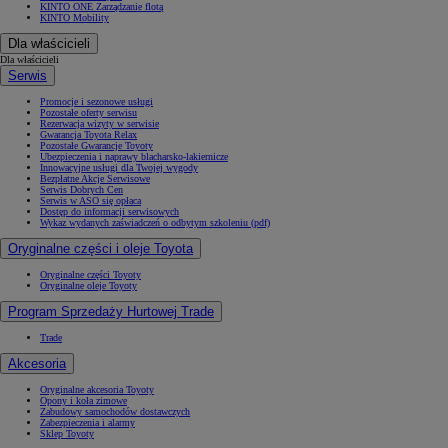
KINTO ONE Zarządzanie flotą
KINTO Mobility
Dla właścicieli
Dla właścicieli
Serwis
Promocje i sezonowe usługi
Pozostałe oferty serwisu
Rezerwacja wizyty w serwisie
Gwarancja Toyota Relax
Pozostałe Gwarancje Toyoty
Ubezpieczenia i naprawy blacharsko-lakiernicze
Innowacyjne usługi dla Twojej wygody
Bezpłatne Akcje Serwisowe
Serwis Dobrych Cen
Serwis w ASO się opłaca
Dostęp do informacji serwisowych
Wykaz wydanych zaświadczeń o odbytym szkoleniu (pdf)
Oryginalne części i oleje Toyota
Oryginalne części Toyoty
Oryginalne oleje Toyoty
Program Sprzedaży Hurtowej Trade
Trade
Akcesoria
Oryginalne akcesoria Toyoty
Opony i koła zimowe
Zabudowy samochodów dostawczych
Zabezpieczenia i alarmy
Sklep Toyoty