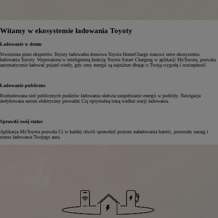
Witamy w ekosystemie ładowania Toyoty
Ładowanie w domu
Stworzona przez ekspertów Toyoty ładowarka domowa Toyota HomeCharge stanowi serce ekosystemu
ładowania Toyoty. Wyposażona w inteligentną funkcję Toyota Smart Charging w aplikacji MyToyota, pozwala
automatycznie ładować pojazd wtedy, gdy ceny energii są najniższe dbając o Twoją wygodę i oszczędność.
Ładowanie publiczne
Rozbudowana sieć publicznych punktów ładowania ułatwia uzupełnianie energii w podróży. Nawigacja
dedykowana autom elektryczny prowadzi Cię optymalną trasą wzdłuż stacji ładowania.
Sprawdź swój status
Aplikacja MyToyota pozwala Ci w każdej chwili sprawdzić poziom naładowania baterii, pozostały zasięg i
status ładowania Twojego auta.