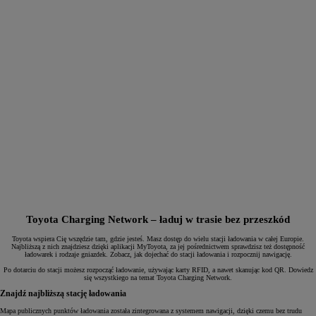
Toyota Charging Network – ładuj w trasie bez przeszkód
Toyota wspiera Cię wszędzie tam, gdzie jesteś. Masz dostęp do wielu stacji ładowania w całej Europie.
Najbliższą z nich znajdziesz dzięki aplikacji MyToyota, za jej pośrednictwem sprawdzisz też dostępność
ładowarek i rodzaje gniazdek. Zobacz, jak dojechać do stacji ładowania i rozpocznij nawigację.
Po dotarciu do stacji możesz rozpocząć ładowanie, używając karty RFID, a nawet skanując kod QR. Dowiedz
się wszystkiego na temat Toyota Charging Network.
Znajdź najbliższą stację ładowania
Mapa publicznych punktów ładowania została zintegrowana z systemem nawigacji, dzięki czemu bez trudu