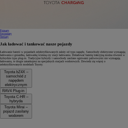
0:14 / 0:15
Primary
Secondary
Tertiary
Jak ładować i tankować nasze pojazdy
Ładowanie baterii w pojazdach zelektryfikowanych zależy od typu napędu. Samochody elektryczne wymagają
ładowania z gniazdka, ładowarkę ścienną czy stacji ładowania. Doładować baterię trakcyjną można również w
hybrydzie typu plug-in. Tradycyjne hybrydy i samochody zasilane ogniwami paliwowymi nie wymagają
ładowania, te drugie zatankujesz na specjalnych stacjach wodorowych. Dowiedz się więcej o
zelektryfikowanych modelach Toyoty.
Toyota bZ4X –
samochód z
napędem
elektrycznym
RAV4 Plug-in
Toyota C-HR –
hybryda
Toyota Mirai –
pojazd zasilany
wodorem