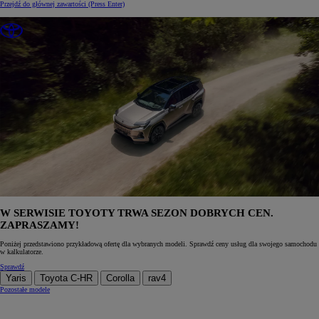
Przejdź do głównej zawartości
(Press Enter)
W SERWISIE TOYOTY TRWA SEZON DOBRYCH CEN.
ZAPRASZAMY!
Poniżej przedstawiono przykładową ofertę dla wybranych modeli. Sprawdź ceny usług dla swojego samochodu
w kalkulatorze.
Sprawdź
Yaris
Toyota C-HR
Corolla
rav4
Pozostałe modele