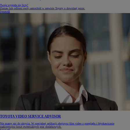
Twoja wygoda się liczy!
Zostaw lub odbierz swój samochód w serwisie Toyoty o dowolnej porze.
Sprawdź
TOYOTA VIDEO SERVICE ADVISOR
Nie mamy nic do ukrycia. W specjalnej aplikacji obejrzysz film video z przeglądu i błyskawicznie
zaakceptujesz koszt ewentualnych prac dodatkowych.
Sprawdź