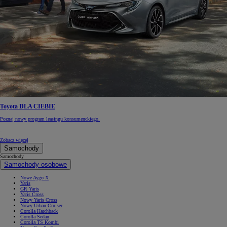
Toyota DLA CIEBIE
Poznaj nowy program leasingu konsumenckiego.
Zobacz więcej
Samochody
Samochody
Samochody osobowe
Nowe Aygo X
Yaris
GR Yaris
Yaris Cross
Nowy Yaris Cross
Nowy Urban Cruiser
Corolla Hatchback
Corolla Sedan
Corolla TS Kombi