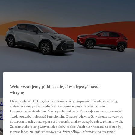
Wykorzystujemy pliki cookie, aby ulepszyć naszą
witrynę
Chcemy ułatwić Ci korzystanie z naszej strony i usprawnić świadczenie usług,
Aktualne promocje i korzyści na samochody Toyota
dlatego wykorzystujemy pliki cookie, które są umieszczane na Twoim
komputerze, telefonie komórkowym lub tablecie. Pomagają one nam zrozumieć
Odkryj aktualne promocje i korzyści na nowe samochody Toyota. Specjalne oferty dla klientów
indywidualnych czekają. Sprawdź aktualną ofertę.
Twoje potrzeby i ulepszać funkcjonalność naszej witryny. Są wykorzystywane do
Zobacz więcej
dostarczania usług i narzędzi osób trzecich, a także służą do celów reklamowych.
Zalecamy akceptację wszystkich plików cookie. Jeżeli nie wyrażasz na to zgody,
możesz łatwo zmienić ich ustawienia. Szczegółowe informacje na ten temat