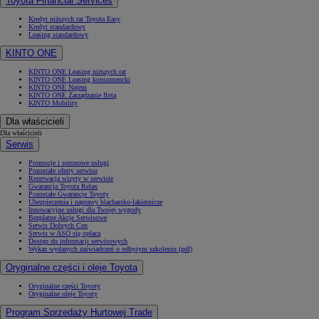
Toyota Financial Services
Kredyt niższych rat Toyota Easy
Kredyt standardowy
Leasing standardowy
KINTO ONE
KINTO ONE Leasing niższych rat
KINTO ONE Leasing konsumencki
KINTO ONE Najem
KINTO ONE Zarządzanie flotą
KINTO Mobility
Dla właścicieli
Dla właścicieli
Serwis
Promocje i sezonowe usługi
Pozostałe oferty serwisu
Rezerwacja wizyty w serwisie
Gwarancja Toyota Relax
Pozostałe Gwarancje Toyoty
Ubezpieczenia i naprawy blacharsko-lakiernicze
Innowacyjne usługi dla Twojej wygody
Bezpłatne Akcje Serwisowe
Serwis Dobrych Cen
Serwis w ASO się opłaca
Dostęp do informacji serwisowych
Wykaz wydanych zaświadczeń o odbytym szkoleniu (pdf)
Oryginalne części i oleje Toyota
Oryginalne części Toyoty
Oryginalne oleje Toyoty
Program Sprzedaży Hurtowej Trade