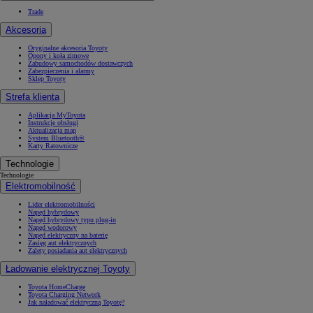
Trade
Akcesoria
Oryginalne akcesoria Toyoty
Opony i koła zimowe
Zabudowy samochodów dostawczych
Zabezpieczenia i alarmy
Sklep Toyoty
Strefa klienta
Aplikacja MyToyota
Instrukcje obsługi
Aktualizacja map
System Bluetooth®
Karty Ratownicze
Technologie
Technologie
Elektromobilność
Lider elektromobilności
Napęd hybrydowy
Napęd hybrydowy typu plug-in
Napęd wodorowy
Napęd elektryczny na baterię
Zasięg aut elektrycznych
Zalety posiadania aut elektrycznych
Ładowanie elektrycznej Toyoty
Toyota HomeCharge
Toyota Charging Network
Jak naładować elektryczną Toyotę?