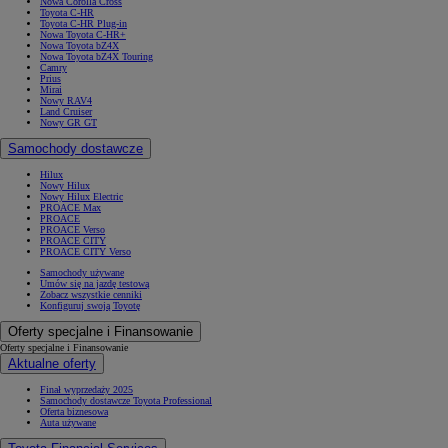
Nowa Corolla Cross
Toyota C-HR
Toyota C-HR Plug-in
Nowa Toyota C-HR+
Nowa Toyota bZ4X
Nowa Toyota bZ4X Touring
Camry
Prius
Mirai
Nowy RAV4
Land Cruiser
Nowy GR GT
Samochody dostawcze
Hilux
Nowy Hilux
Nowy Hilux Electric
PROACE Max
PROACE
PROACE Verso
PROACE CITY
PROACE CITY Verso
Samochody używane
Umów się na jazdę testową
Zobacz wszystkie cenniki
Konfiguruj swoją Toyotę
Oferty specjalne i Finansowanie
Oferty specjalne i Finansowanie
Aktualne oferty
Finał wyprzedaży 2025
Samochody dostawcze Toyota Professional
Oferta biznesowa
Auta używane