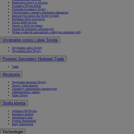
Rezerwacja wizyty w serwisie
Gwarancja Toyota Relax
Pozostałe Gwarancje Toyoty
Ubezpieczenia i naprawy blacharsko-lakiernicze
Innowacyjne usługi dla Twojej wygody
Bezpłatne Akcje Serwisowe
Serwis Dobrych Cen
Serwis w ASO się opłaca
Dostęp do informacji serwisowych
Wykaz wydanych zaświadczeń o odbytym szkoleniu (pdf)
Oryginalne części i oleje Toyota
Oryginalne części Toyoty
Oryginalne oleje Toyoty
Program Sprzedaży Hurtowej Trade
Trade
Akcesoria
Oryginalne akcesoria Toyoty
Opony i koła zimowe
Zabudowy samochodów dostawczych
Zabezpieczenia i alarmy
Sklep Toyoty
Strefa klienta
Aplikacja MyToyota
Instrukcje obsługi
Aktualizacja map
System Bluetooth®
Karty Ratownicze
Technologie