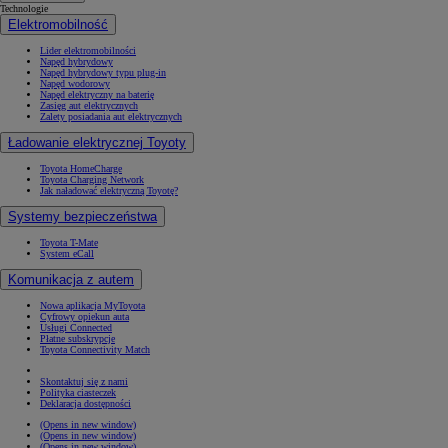
Technologie
Elektromobilność
Lider elektromobilności
Napęd hybrydowy
Napęd hybrydowy typu plug-in
Napęd wodorowy
Napęd elektryczny na baterię
Zasięg aut elektrycznych
Zalety posiadania aut elektrycznych
Ładowanie elektrycznej Toyoty
Toyota HomeCharge
Toyota Charging Network
Jak naładować elektryczną Toyotę?
Systemy bezpieczeństwa
Toyota T-Mate
System eCall
Komunikacja z autem
Nowa aplikacja MyToyota
Cyfrowy opiekun auta
Usługi Connected
Płatne subskrypcje
Toyota Connectivity Match
Skontaktuj się z nami
Polityka ciasteczek
Deklaracja dostępności
(Opens in new window)
(Opens in new window)
(Opens in new window)