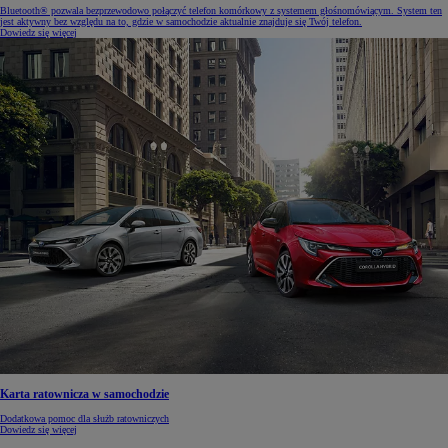
Bluetooth® pozwala bezprzewodowo połączyć telefon komórkowy z systemem głośnomówiącym. System ten
jest aktywny bez względu na to, gdzie w samochodzie aktualnie znajduje się Twój telefon.
Dowiedz się więcej
Karta ratownicza w samochodzie
Dodatkowa pomoc dla służb ratowniczych
Dowiedz się więcej