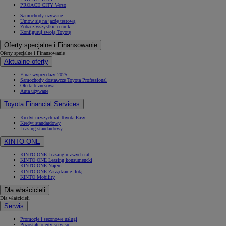
PROACE CITY Verso
Samochody używane
Umów się na jazdę testową
Zobacz wszystkie cenniki
Konfiguruj swoją Toyotę
Oferty specjalne i Finansowanie
Oferty specjalne i Finansowanie
Aktualne oferty
Finał wyprzedaży 2025
Samochody dostawcze Toyota Professional
Oferta biznesowa
Auta używane
Toyota Financial Services
Kredyt niższych rat Toyota Easy
Kredyt standardowy
Leasing standardowy
KINTO ONE
KINTO ONE Leasing niższych rat
KINTO ONE Leasing konsumencki
KINTO ONE Najem
KINTO ONE Zarządzanie flotą
KINTO Mobility
Dla właścicieli
Dla właścicieli
Serwis
Promocje i sezonowe usługi
Pozostałe oferty serwisu