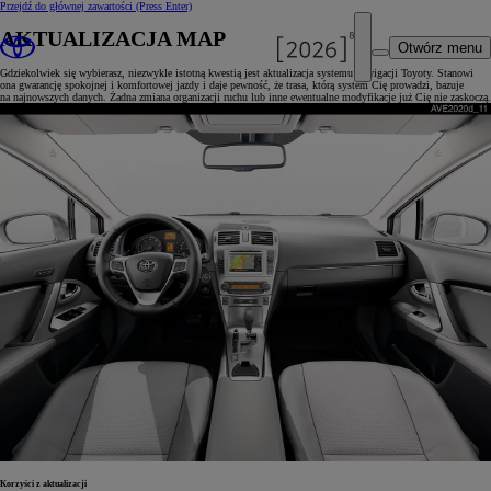
Przejdź do głównej zawartości
(Press Enter)
AKTUALIZACJA MAP
Otwórz menu
Gdziekolwiek się wybierasz, niezwykle istotną kwestią jest aktualizacja systemu nawigacji Toyoty. Stanowi
ona gwarancję spokojnej i komfortowej jazdy i daje pewność, że trasa, którą system Cię prowadzi, bazuje
na najnowszych danych. Żadna zmiana organizacji ruchu lub inne ewentualne modyfikacje już Cię nie zaskoczą.
Korzyści z aktualizacji