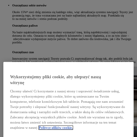
Oszczędzasz sobie nerwów
Około 15%* sieci dróg zmienia się każdego roku, więc aktualizacja systemu nawigacji Toyoty jest
gwarancją tego, że trasa wyznaczana jest na bazie najbardziej aktualnych map. Przekłada się
to na mniej nerwów i stresu podczas podróży.
Oszczędzasz paliwo
Na bazie najaktualniejszych map możesz wyznaczyć trasę, którą najefektywniej i najwydajniej
dotrzesz do celu. Oznacza to mniej zbędnych kilometrów i mniej błądzenia, a co za tym idzie –
zdecydowanie wydajniejsze zużycie paliwa. To dobre zarówno dla środowiska, jak i dla Twojego
portfela.
Oszczędzasz czas
Innowacyjny system nawigacji Toyoty pozwala Ci zoptymalizować drogę tak, aby podróż była jak
najszybsza lub przebiegała najdogodniejszą trasą, w zależności od tego, ile przewidujesz na nią czasu.
Wykorzystujemy pliki cookie, aby ulepszyć naszą
witrynę
Chcemy ułatwić Ci korzystanie z naszej strony i usprawnić świadczenie usług,
dlatego wykorzystujemy pliki cookie, które są umieszczane na Twoim
komputerze, telefonie komórkowym lub tablecie. Pomagają one nam zrozumieć
Twoje potrzeby i ulepszać funkcjonalność naszej witryny. Są wykorzystywane do
dostarczania usług i narzędzi osób trzecich, a także służą do celów reklamowych.
Zalecamy akceptację wszystkich plików cookie. Jeżeli nie wyrażasz na to zgody,
możesz łatwo zmienić ich ustawienia. Szczegółowe informacje na ten temat
znajdziesz w naszej
Polityce plików cookie.