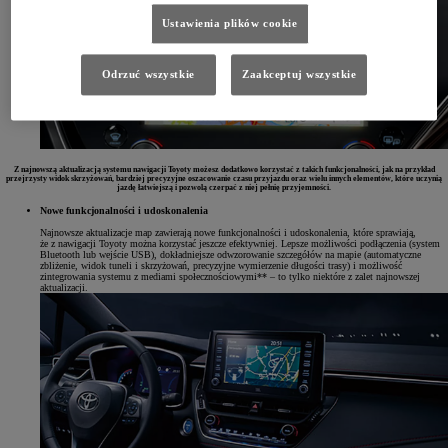
Ustawienia plików cookie
Odrzuć wszystkie
Zaakceptuj wszystkie
Z najnowszą aktualizacją systemu nawigacji Toyoty możesz dodatkowo korzystać z takich funkcjonalności, jak na przykład
przejrzysty widok skrzyżowań, bardziej precyzyjne oszacowanie czasu przyjazdu oraz wielu innych elementów, które uczynią
jazdę łatwiejszą i pozwolą czerpać z niej pełnię przyjemności.
Nowe funkcjonalności i udoskonalenia
Najnowsze aktualizacje map zawierają nowe funkcjonalności i udoskonalenia, które sprawiają,
że z nawigacji Toyoty można korzystać jeszcze efektywniej. Lepsze możliwości podłączenia (system
Bluetooth lub wejście USB), dokładniejsze odwzorowanie szczegółów na mapie (automatyczne
zbliżenie, widok tuneli i skrzyżowań, precyzyjne wymierzenie długości trasy) i możliwość
zintegrowania systemu z mediami społecznościowymi** – to tylko niektóre z zalet najnowszej
aktualizacji.