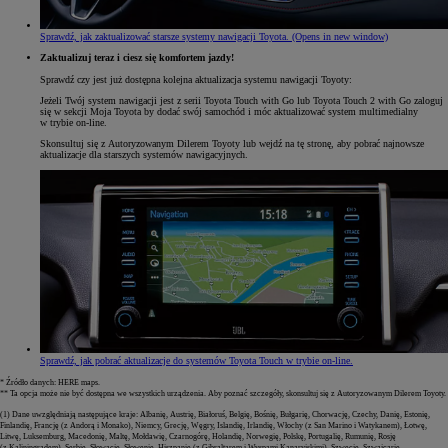
Sprawdź, jak zaktualizować starsze systemy nawigacji Toyota.
(Opens in new window)
Zaktualizuj teraz i ciesz się komfortem jazdy!
Sprawdź czy jest już dostępna kolejna aktualizacja systemu nawigacji Toyoty:
Jeżeli Twój system nawigacji jest z serii Toyota Touch with Go lub Toyota Touch 2 with Go zaloguj
się w sekcji Moja Toyota by dodać swój samochód i móc aktualizować system multimedialny
w trybie on-line.
Skonsultuj się z Autoryzowanym Dilerem Toyoty lub wejdź na tę stronę, aby pobrać najnowsze
aktualizacje dla starszych systemów nawigacyjnych.
Sprawdź, jak pobrać aktualizacje do systemów Toyota Touch w trybie on-line.
* Źródło danych: HERE maps.
** Ta opcja może nie być dostępna we wszystkich urządzenia. Aby poznać szczegóły, skonsultuj się z Autoryzowanym Dilerem Toyoty.
(1) Dane uwzględniają następujące kraje: Albanię, Austrię, Białoruś, Belgię, Bośnię, Bułgarię, Chorwację, Czechy, Danię, Estonię,
Finlandię, Francję (z Andorą i Monako), Niemcy, Grecję, Węgry, Islandię, Irlandię, Włochy (z San Marino i Watykanem), Łotwę,
Litwę, Luksemburg, Macedonię, Maltę, Mołdawię, Czarnogórę, Holandię, Norwegię, Polskę, Portugalię, Rumunię, Rosję
(z Kaliningradem), Serbię, Słowację, Słowenię, Hiszpanię (z Gibraltarem i Wyspami Kanaryjskimi), Szwecję, Szwajcarię