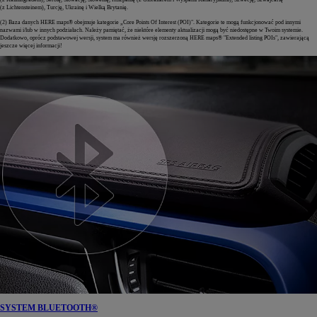
(z Lichtensteinem), Turcję, Ukrainę i Wielką Brytanię.
(2) Baza danych HERE maps® obejmuje kategorie „Core Points Of Interest (POI)". Kategorie te mogą funkcjonować pod innymi
nazwami i/lub w innych podziałach. Należy pamiętać, że niektóre elementy aktualizacji mogą być niedostępne w Twoim systemie.
Dodatkowo, oprócz podstawowej wersji, system ma również wersję rozszerzoną HERE maps® "Extended listing POIs", zawierającą
jeszcze więcej informacji!
SYSTEM BLUETOOTH®