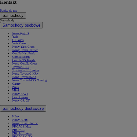
Kontakt
Napisz do nas
Samochody
Samochody
Samochody osobowe
Nowe Aygo X
Yaris
GR Yaris
Yaris Cross
Nowy Yaris Cross
Nowy Urban Cruiser
Corolla Hatchback
Corolla Sedan
Corolla TS Kombi
Nowa Corolla Cross
Toyota C-HR
Toyota C-HR Plug-in
Nowa Toyota C-HR+
Nowa Toyota bZ4X
Nowa Toyota bZ4X Touring
Camry
Prius
Mirai
Nowy RAV4
Land Cruiser
Nowy GR GT
Samochody dostawcze
Hilux
Nowy Hilux
Nowy Hilux Electric
PROACE Max
PROACE
PROACE Verso
PROACE CITY