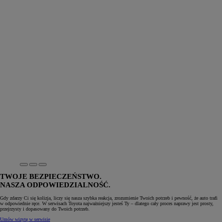
TWOJE BEZPIECZEŃSTWO.
NASZA ODPOWIEDZIALNOŚĆ.
Gdy zdarzy Ci się kolizja, liczy się nasza szybka reakcja, zrozumienie Twoich potrzeb i pewność, że auto trafi
w odpowiednie ręce. W serwisach Toyota najważniejszy jesteś Ty – dlatego cały proces naprawy jest prosty,
przejrzysty i dopasowany do Twoich potrzeb.
Umów wizytę w serwisie