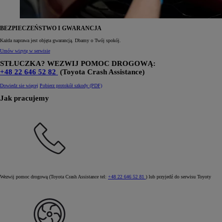
BEZPIECZEŃSTWO I GWARANCJA
Każda naprawa jest objęta gwarancją. Dbamy o Twój spokój.
Umów wizytę w serwisie
STŁUCZKA? WEZWIJ POMOC DROGOWĄ:
+48 22 646 52 82
(Toyota Crash Assistance)
Dowiedz sie więcej
Pobierz protokół szkody (PDF)
Jak pracujemy
Wezwij pomoc drogową (Toyota Crash Assistance tel:
+48 22 646 52 81
) lub przyjedź do serwisu Toyoty