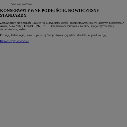
KONSERWATYWNE PODEJŚCIE. NOWOCZESNE
STANDARDY.
Zachowujemy oryginalność Toyoty: tylko oryginalne części i rekomendowane lakiery uznanych producentów :
Axalta, Akzo Nobel, Lesonal, PPG, BASF, komputerowy mieszalnik kolorów, specjalistyczne ramy
do prostowania, nadwozi.
Precyzja, technologia, jakość – po to, by Twoja Toyota wyglądała i działała jak przed kolizją.
Umów wizytę w serwisie