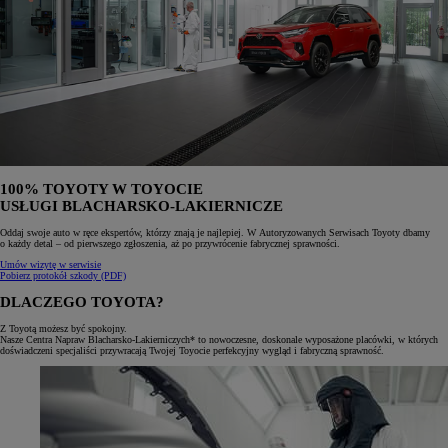
100% TOYOTY W TOYOCIE
USŁUGI BLACHARSKO-LAKIERNICZE
Oddaj swoje auto w ręce ekspertów, którzy znają je najlepiej. W Autoryzowanych Serwisach Toyoty dbamy
o każdy detal – od pierwszego zgłoszenia, aż po przywrócenie fabrycznej sprawności.
Umów wizytę w serwisie
Pobierz protokół szkody (PDF)
DLACZEGO TOYOTA?
Z Toyotą możesz być spokojny.
Nasze Centra Napraw Blacharsko-Lakierniczych* to nowoczesne, doskonale wyposażone placówki, w których
doświadczeni specjaliści przywracają Twojej Toyocie perfekcyjny wygląd i fabryczną sprawność.