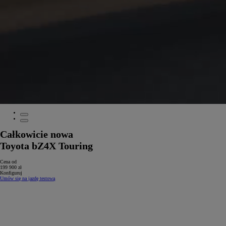
Całkowicie nowa
Toyota bZ4X Touring
Cena od
199 900 zł
Konfiguruj
Umów się na jazdę testową