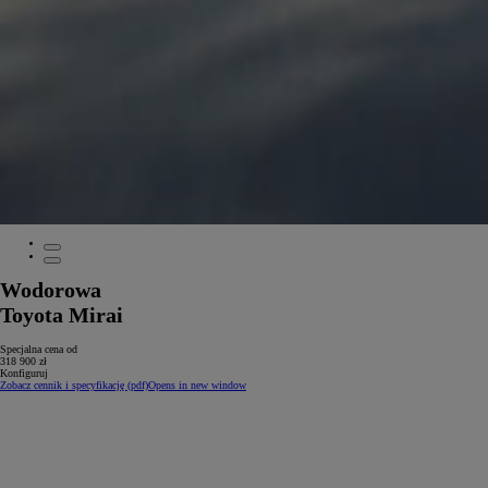
Wodorowa
Toyota Mirai
Specjalna cena od
318 900 zł
Konfiguruj
Zobacz cennik i specyfikację (pdf)
Opens in new window