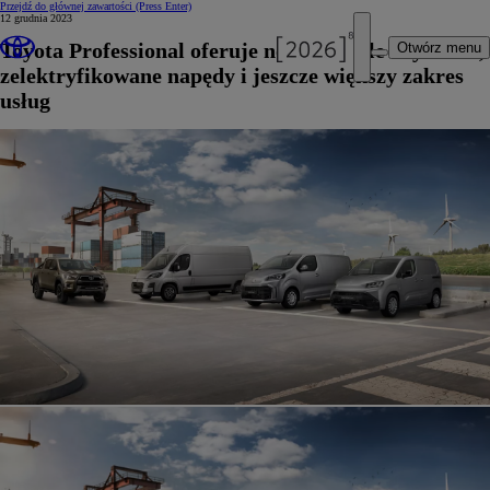
Przejdź do głównej zawartości
(Press Enter)
12 grudnia 2023
Toyota Professional oferuje nowe modele użytkowe,
Otwórz menu
zelektryfikowane napędy i jeszcze większy zakres
usług