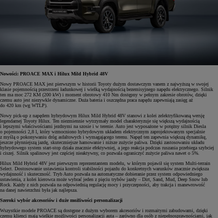
Nowości: PROACE MAX i Hilux Mild Hybrid 48V
Nowy PROACE MAX jest pierwszym w historii Toyoty dużym dostawczym vanem z najwyższą w swojej
klasie pojemnością przestrzeni ładunkowej i wielką wydajnością bezemisyjnego napędu elektrycznego. Silnik
ten ma moc 272 KM (200 kW) i moment obrotowy 410 Nm dostępny w pełnym zakresie obrotów, dzięki
czemu auto jest niezywkle dynamiczne. Duża bateria i oszczędna praca napędu zapewniają zasięg aż
do 420 km (wg WTLP).
Nowy pick-up z napędem hybrydowym Hilux Mild Hybrid 48V stanowi z kolei zelektryfikowaną wersję
legendarnej Toyoty Hilux. Ten niezmiennie wytrzymały model charakteryzuje się większą wydajnością
i lepszymi właściwościami jezdnymi na szosie i w terenie. Auto jest wyposażone w potężny silnik Diesla
o pojemności 2,8 l, który wzmocniono hybrydowym układem elektrycznym zaprojektowanym specjalnie
z myślą o pokonywaniu dróg asfaltowych i wymagającego terenu. Napęd ten zapewnia większą dynamikę,
jeszcze płynniejszą jazdę, skuteczniejsze hamowanie i niższe zużycie paliwa. Dzięki zastosowaniu układu
hybrydowego system start-stop działa znacznie efektywniej, a jego reakcja podczas ruszania przebiega szybciej
i ciszej. Silnik spalinowy jest częściej nieaktywny, co pozwala ograniczyć zużycie paliwa nawet o 5%.
Hilux Mild Hybrid 48V jest pierwszym reprezentantem modelu, w którym pojawił się system Multi-terrain
Select. Dostosowanie ustawienia kontroli stabilności pojazdu do konkretnych warunków znacznie zwiększa
wydajnność i skuteczność. Tryb Auto pozwala na automatyczne dobieranie przez system odpowiedniego
ustawienia, z kolei kierowca może wybrać jeden z pięciu trybów jazdy – Dirt, Sand, Mud, Deep Snow lub
Rock. Każdy z nich pozwala na odpowiednią regulację mocy i przyczepności, aby trakcja i manewrowość
na danej nawierzchni była jak najlepsza.
Szeroki wybór akcesoriów i duże możliwości personalizacji
Wszystkie modele PROACE są dostępne z dużym wyborem akcesoriów i rozmaitymi zabudowami, dzięki
czemu klienci mają wielkie możliwości personalizacji auta – zarówno dla osób z niepełnosprawnościami, jak