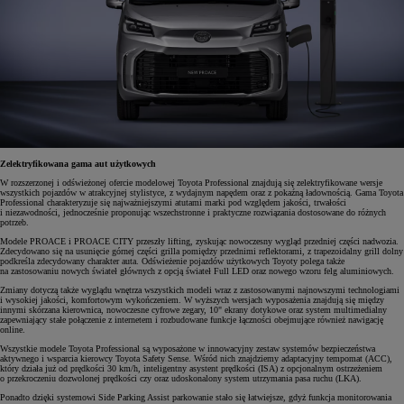
Zelektryfikowana gama aut użytkowych
W rozszerzonej i odświeżonej ofercie modelowej Toyota Professional znajdują się zelektryfikowane wersje
wszystkich pojazdów w atrakcyjnej stylistyce, z wydajnym napędem oraz z pokaźną ładownością. Gama Toyota
Professional charakteryzuje się najważniejszymi atutami marki pod względem jakości, trwałości
i niezawodności, jednocześnie proponując wszechstronne i praktyczne rozwiązania dostosowane do różnych
potrzeb.
Modele PROACE i PROACE CITY przeszły lifting, zyskując nowoczesny wygląd przedniej części nadwozia.
Zdecydowano się na usunięcie górnej części grilla pomiędzy przednimi reflektorami, z trapezoidalny grill dolny
podkreśla zdecydowany charakter auta. Odświeżenie pojazdów użytkowych Toyoty polega także
na zastosowaniu nowych świateł głównych z opcją świateł Full LED oraz nowego wzoru felg aluminiowych.
Zmiany dotyczą także wyglądu wnętrza wszystkich modeli wraz z zastosowanymi najnowszymi technologiami
i wysokiej jakości, komfortowym wykończeniem. W wyższych wersjach wyposażenia znajdują się między
innymi skórzana kierownica, nowoczesne cyfrowe zegary, 10" ekrany dotykowe oraz system multimedialny
zapewniający stałe połączenie z internetem i rozbudowane funkcje łączności obejmujące również nawigację
online.
Wszystkie modele Toyota Professional są wyposażone w innowacyjny zestaw systemów bezpieczeństwa
aktywnego i wsparcia kierowcy Toyota Safety Sense. Wśród nich znajdziemy adaptacyjny tempomat (ACC),
który działa już od prędkości 30 km/h, inteligentny asystent prędkości (ISA) z opcjonalnym ostrzeżeniem
o przekroczeniu dozwolonej prędkości czy oraz udoskonalony system utrzymania pasa ruchu (LKA).
Ponadto dzięki systemowi Side Parking Assist parkowanie stało się łatwiejsze, gdyż funkcja monitorowania