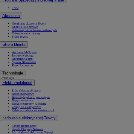
Program Sprzedaży Hurtowej Trade
Trade
Akcesoria
Oryginalne akcesoria Toyoty
Opony i koła zimowe
Zabudowy samochodów dostawczych
Zabezpieczenia i alarmy
Sklep Toyoty
Strefa klienta
Aplikacja MyToyota
Instrukcje obsługi
Aktualizacja map
System Bluetooth®
Karty Ratownicze
Technologie
Technologie
Elektromobilność
Lider elektromobilności
Napęd hybrydowy
Napęd hybrydowy typu plug-in
Napęd wodorowy
Napęd elektryczny na baterię
Zasięg aut elektrycznych
Zalety posiadania aut elektrycznych
Ładowanie elektrycznej Toyoty
Toyota HomeCharge
Toyota Charging Network
Jak naładować elektryczną Toyotę?