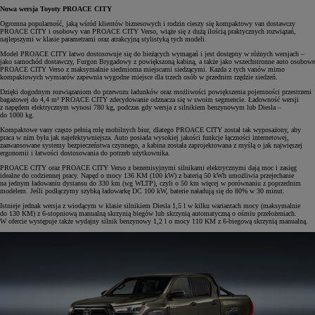
Nowa wersja Toyoty PROACE CITY
Ogromna popularność, jaką wśród klientów biznesowych i rodzin cieszy się kompaktowy van dostawczy
PROACE CITY i osobowy van PROACE CITY Verso, wiąże się z dużą ilością praktycznych rozwiązań,
najlepszymi w klasie parametrami oraz atrakcyjną stylistyką tych modeli.
Model PROACE CITY łatwo dostosowuje się do bieżących wymagań i jest dostępny w różnych wersjach –
jako samochód dostawczy, Furgon Brygadowy z powiększoną kabiną, a także jako wszechstronne auto osobowe
PROACE CITY Verso z maksymalnie siedmioma miejscami siedzącymi. Każda z tych vanów mimo
kompaktowych wymiarów zapewnia wygodne miejsce dla trzech osób w przednim rzędzie siedzeń.
Dzięki dogodnym rozwiązaniom do przewozu ładunków oraz możliwości powiększenia pojemności przestrzeni
bagażowej do 4,4 m³ PROACE CITY zdecydowanie odznacza się w swoim segmencie. Ładowność wersji
z napędem elektrycznym wynosi 780 kg, podczas gdy wersja z silnikiem benzynowym lub Diesla –
do 1000 kg.
Kompaktowe vany często pełnią rolę mobilnych biur, dlatego PROACE CITY został tak wyposażony, aby
praca w nim była jak najefektywniejsza. Auto posiada wysokiej jakości funkcje łączności internetowej,
zaawansowane systemy bezpieczeństwa czynnego, a kabina została zaprojektowana z myślą o jak najwięszej
ergonomii i łatwości dostosowania do potrzeb użytkownika.
PROACE CITY oraz PROACE CITY Verso z bezemisyjnymi silnikami elektrycznymi dają moc i zasięg
idealne do codziennej pracy. Napęd o mocy 136 KM (100 kW) z baterią 50 kWh umożliwia przejechanie
na jednym ładowaniu dystansu do 330 km (wg WLTP), czyli o 50 km więcej w porównaniu z poprzednim
modelem. Jeśli podłączymy szybką ładowarkę DC 100 kW, baterie naładują się do 80% w 30 minut.
Istnieje jednak wersja z wiodącym w klasie silnikiem Diesla 1,5 l w kilku wariantach mocy (maksymalnie
do 130 KM) z 6-stopniową manualną skrzynią biegów lub skrzynią automatyczną o ośmiu przełożeniach.
W ofercie występuje także wydajny silnik benzynowy 1,2 l o mocy 110 KM z 6-biegową skrzynią manualną.