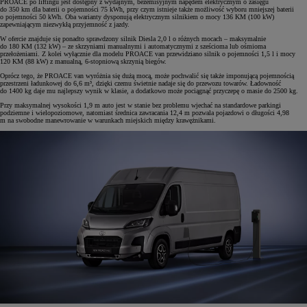
PROACE po liftingu jest dostępny z wydajnym, bezemisyjnym napędem elektrycznym o zasięgu
do 350 km dla baterii o pojemności 75 kWh, przy czym istnieje także możliwość wyboru mniejszej baterii
o pojemności 50 kWh. Oba warianty dysponują elektrycznym silnikiem o mocy 136 KM (100 kW)
zapewniającym niezwykłą przyjemność z jazdy.
W ofercie znajduje się ponadto sprawdzony silnik Diesla 2,0 l o różnych mocach – maksymalnie
do 180 KM (132 kW) – ze skrzyniami manualnymi i automatycznymi z sześcioma lub ośmioma
przełożeniami. Z kolei wyłącznie dla modelu PROACE van przewidziano silnik o pojemności 1,5 l i mocy
120 KM (88 kW) z manualną, 6-stopniową skrzynią biegów.
Oprócz tego, że PROACE van wyróżnia się dużą mocą, może pochwalić się także imponującą pojemnością
przestrzeni ładunkowej do 6,6 m³, dzięki czemu świetnie nadaje się do przewozu towarów. Ładowność
do 1400 kg daje mu najlepszy wynik w klasie, a dodatkowo może pociągnąć przyczepę o masie do 2500 kg.
Przy maksymalnej wysokości 1,9 m auto jest w stanie bez problemu wjechać na standardowe parkingi
podziemne i wielopoziomowe, natomiast średnica zawracania 12,4 m pozwala pojazdowi o długości 4,98
m na swobodne manewrowanie w warunkach miejskich między krawężnikami.