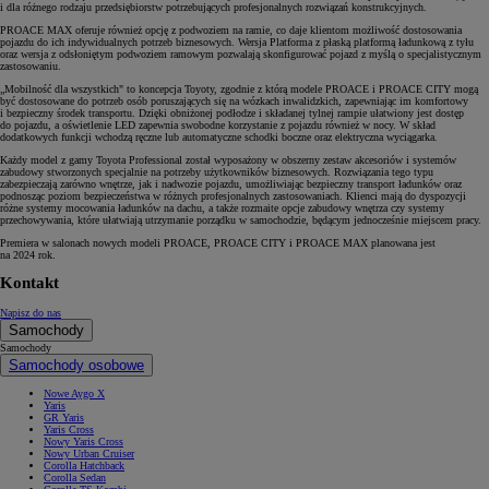
i dla różnego rodzaju przedsiębiorstw potrzebujących profesjonalnych rozwiązań konstrukcyjnych.
PROACE MAX oferuje również opcję z podwoziem na ramie, co daje klientom możliwość dostosowania
pojazdu do ich indywidualnych potrzeb biznesowych. Wersja Platforma z płaską platformą ładunkową z tyłu
oraz wersja z odsłoniętym podwoziem ramowym pozwalają skonfigurować pojazd z myślą o specjalistycznym
zastosowaniu.
„Mobilność dla wszystkich" to koncepcja Toyoty, zgodnie z którą modele PROACE i PROACE CITY mogą
być dostosowane do potrzeb osób poruszających się na wózkach inwalidzkich, zapewniając im komfortowy
i bezpieczny środek transportu. Dzięki obniżonej podłodze i składanej tylnej rampie ułatwiony jest dostęp
do pojazdu, a oświetlenie LED zapewnia swobodne korzystanie z pojazdu również w nocy. W skład
dodatkowych funkcji wchodzą ręczne lub automatyczne schodki boczne oraz elektryczna wyciągarka.
Każdy model z gamy Toyota Professional został wyposażony w obszerny zestaw akcesoriów i systemów
zabudowy stworzonych specjalnie na potrzeby użytkowników biznesowych. Rozwiązania tego typu
zabezpieczają zarówno wnętrze, jak i nadwozie pojazdu, umożliwiając bezpieczny transport ładunków oraz
podnosząc poziom bezpieczeństwa w różnych profesjonalnych zastosowaniach. Klienci mają do dyspozycji
różne systemy mocowania ładunków na dachu, a także rozmaite opcje zabudowy wnętrza czy systemy
przechowywania, które ułatwiają utrzymanie porządku w samochodzie, będącym jednocześnie miejscem pracy.
Premiera w salonach nowych modeli PROACE, PROACE CITY i PROACE MAX planowana jest
na 2024 rok.
Kontakt
Napisz do nas
Samochody
Samochody
Samochody osobowe
Nowe Aygo X
Yaris
GR Yaris
Yaris Cross
Nowy Yaris Cross
Nowy Urban Cruiser
Corolla Hatchback
Corolla Sedan