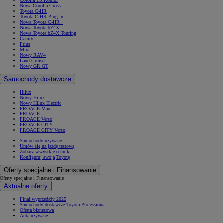
Corolla TS Kombi
Nowa Corolla Cross
Toyota C-HR
Toyota C-HR Plug-in
Nowa Toyota C-HR+
Nowa Toyota bZ4X
Nowa Toyota bZ4X Touring
Camry
Prius
Mirai
Nowy RAV4
Land Cruiser
Nowy GR GT
Samochody dostawcze
Hilux
Nowy Hilux
Nowy Hilux Electric
PROACE Max
PROACE
PROACE Verso
PROACE CITY
PROACE CITY Verso
Samochody używane
Umów się na jazdę testową
Zobacz wszystkie cenniki
Konfiguruj swoją Toyotę
Oferty specjalne i Finansowanie
Oferty specjalne i Finansowanie
Aktualne oferty
Finał wyprzedaży 2025
Samochody dostawcze Toyota Professional
Oferta biznesowa
Auta używane