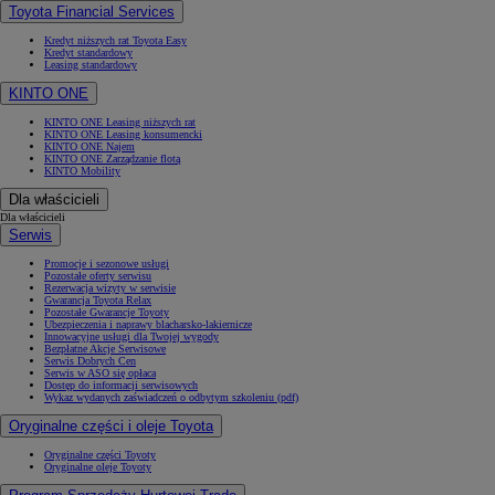
Toyota Financial Services
Kredyt niższych rat Toyota Easy
Kredyt standardowy
Leasing standardowy
KINTO ONE
KINTO ONE Leasing niższych rat
KINTO ONE Leasing konsumencki
KINTO ONE Najem
KINTO ONE Zarządzanie flotą
KINTO Mobility
Dla właścicieli
Dla właścicieli
Serwis
Promocje i sezonowe usługi
Pozostałe oferty serwisu
Rezerwacja wizyty w serwisie
Gwarancja Toyota Relax
Pozostałe Gwarancje Toyoty
Ubezpieczenia i naprawy blacharsko-lakiernicze
Innowacyjne usługi dla Twojej wygody
Bezpłatne Akcje Serwisowe
Serwis Dobrych Cen
Serwis w ASO się opłaca
Dostęp do informacji serwisowych
Wykaz wydanych zaświadczeń o odbytym szkoleniu (pdf)
Oryginalne części i oleje Toyota
Oryginalne części Toyoty
Oryginalne oleje Toyoty