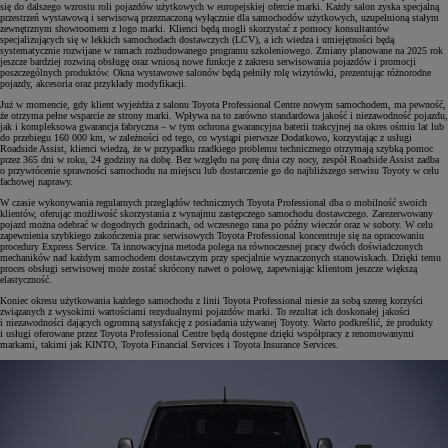
się do dalszego wzrostu roli pojazdów użytkowych w europejskiej ofercie marki. Każdy salon zyska specjalną
przestrzeń wystawową i serwisową przeznaczoną wyłącznie dla samochodów użytkowych, uzupełnioną stałym
zewnętrznym showroomem z logo marki. Klienci będą mogli skorzystać z pomocy konsultantów
specjalizujących się w lekkich samochodach dostawczych (LCV), a ich wiedza i umiejętności będą
systematycznie rozwijane w ramach rozbudowanego programu szkoleniowego. Zmiany planowane na 2025 rok
jeszcze bardziej rozwiną obsługę oraz wniosą nowe funkcje z zakresu serwisowania pojazdów i promocji
poszczególnych produktów. Okna wystawowe salonów będą pełniły rolę wizytówki, prezentując różnorodne
pojazdy, akcesoria oraz przykłady modyfikacji.
Już w momencie, gdy klient wyjeżdża z salonu Toyota Professional Centre nowym samochodem, ma pewność,
że otrzyma pełne wsparcie ze strony marki. Wpływa na to zarówno standardowa jakość i niezawodność pojazdu,
jak i kompleksowa gwarancja fabryczna – w tym ochrona gwarancyjna baterii trakcyjnej na okres ośmiu lat lub
do przebiegu 160 000 km, w zależności od tego, co wystąpi pierwsze Dodatkowo, korzystając z usługi
Roadside Assist, klienci wiedzą, że w przypadku rzadkiego problemu technicznego otrzymają szybką pomoc
przez 365 dni w roku, 24 godziny na dobę. Bez względu na porę dnia czy nocy, zespół Roadside Assist zadba
o przywrócenie sprawności samochodu na miejscu lub dostarczenie go do najbliższego serwisu Toyoty w celu
fachowej naprawy.
W czasie wykonywania regularnych przeglądów technicznych Toyota Professional dba o mobilność swoich
klientów, oferując możliwość skorzystania z wynajmu zastępczego samochodu dostawczego. Zarezerwowany
pojazd można odebrać w dogodnych godzinach, od wczesnego rana po późny wieczór oraz w soboty. W celu
zapewnienia szybkiego zakończenia prac serwisowych Toyota Professional koncentruje się na opracowaniu
procedury Express Service. Ta innowacyjna metoda polega na równoczesnej pracy dwóch doświadczonych
mechaników nad każdym samochodem dostawczym przy specjalnie wyznaczonych stanowiskach. Dzięki temu
proces obsługi serwisowej może zostać skrócony nawet o połowę, zapewniając klientom jeszcze większą
elastyczność.
Koniec okresu użytkowania każdego samochodu z linii Toyota Professional niesie za sobą szereg korzyści
związanych z wysokimi wartościami rezydualnymi pojazdów marki. To rezultat ich doskonałej jakości
i niezawodności dających ogromną satysfakcję z posiadania używanej Toyoty. Warto podkreślić, że produkty
i usługi oferowane przez Toyota Professional Centre będą dostępne dzięki współpracy z renomowanymi
markami, takimi jak KINTO, Toyota Financial Services i Toyota Insurance Services.