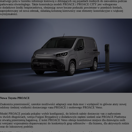
martwego pola w lusterku informuje kierowcę o zbliżających się pojazdach trudnych do zauważenia podczas
parkowania równoległego. Także konstrukcja modeli PROACE i PROACE CITY jest wzbogacona
o dodatkowe środki bezpieczeństwa, obejmując nowe boczne poduszki powietrzne w przednich fotelach,
zaprojektowany od nowa zderzak, składaną kolumnę kierownicy oraz elementy konstrukcyjne o większej
wytrzymałości.
Nowa Toyota PROACE
Znakomita przestronność, szerokie możliwości adaptacji oraz duża moc i wydajność to główne atuty nowej
odsłony średniej wielkości dostawczego vana PROACE i osobowego PROACE Verso.
Model PROACE posiada pokaźny wybór konfiguracji, do których należy dostawczy van z nadwoziem
w dwóch długościach, wersja Furgon Brygadowy z dodatkowym rzędem siedzeń oraz PROACE Platforma
z otwartą przestrzenią bagażową. Z kolei PROACE Verso oferuje komfortowe miejsce dla dziewięciu osób
z wersjami wyposażenia dopasowanymi do konkretnych grup odbiorców – dla biznesu, dla aktywnych rodzin
oraz do luksusowej podróży.