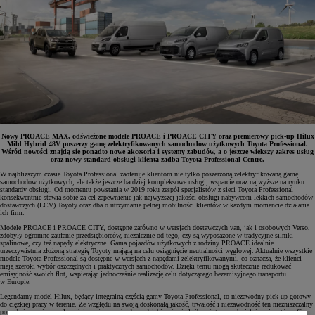
Nowy PROACE MAX, odświeżone modele PROACE i PROACE CITY oraz premierowy pick-up Hilux
Mild Hybrid 48V poszerzy gamę zelektryfikowanych samochodów użytkowych Toyota Professional.
Wśród nowości znajdą się ponadto nowe akcesoria i systemy zabudów, a o jeszcze większy zakres usług
oraz nowy standard obsługi klienta zadba Toyota Professional Centre.
W najbliższym czasie Toyota Professional zaoferuje klientom nie tylko poszerzoną zelektryfikowaną gamę
samochodów użytkowych, ale także jeszcze bardziej kompleksowe usługi, wsparcie oraz najwyższe na rynku
standardy obsługi. Od momentu powstania w 2019 roku zespół specjalistów z sieci Toyota Professional
konsekwentnie stawia sobie za cel zapewnienie jak najwyższej jakości obsługi nabywcom lekkich samochodów
dostawczych (LCV) Toyoty oraz dba o utrzymanie pełnej mobilności klientów w każdym momencie działania
ich firm.
Modele PROACE i PROACE CITY, dostępne zarówno w wersjach dostawczych van, jak i osobowych Verso,
zdobyły ogromne zaufanie przedsiębiorców, niezależnie od tego, czy są wyposażone w tradycyjne silniki
spalinowe, czy też napędy elektryczne. Gama pojazdów użytkowych z rodziny PROACE idealnie
urzeczywistnia złożoną strategię Toyoty mającą na celu osiągnięcie neutralności węglowej. Aktualnie wszystkie
modele Toyota Professional są dostępne w wersjach z napędami zelektryfikowanymi, co oznacza, że klienci
mają szeroki wybór oszczędnych i praktycznych samochodów. Dzięki temu mogą skutecznie redukować
emisyjność swoich flot, wspierając jednocześnie realizację celu dotyczącego bezemisyjnego transportu
w Europie.
Legendarny model Hilux, będący integralną częścią gamy Toyota Professional, to niezawodny pick-up gotowy
do ciężkiej pracy w terenie. Ze wzgłędu na swoją doskonałą jakość, trwałość i niezawodność ten niezniszczalny
pojazd cieszy się popularnością zarówno wśród przedsiębiorców i służb państwowych, jak i pasjonatów off-