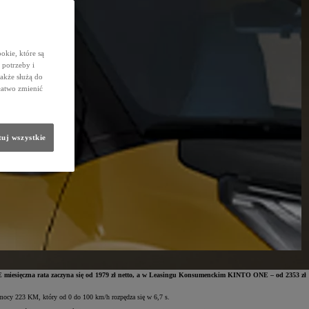
okie, które są
potrzeby i
także służą do
łatwo zmienić
uj wszystkie
miesięczna rata zaczyna się od 1979 zł netto, a w Leasingu Konsumenckim KINTO ONE – od 2353 zł
 o mocy 223 KM, który od 0 do 100 km/h rozpędza się w 6,7 s.