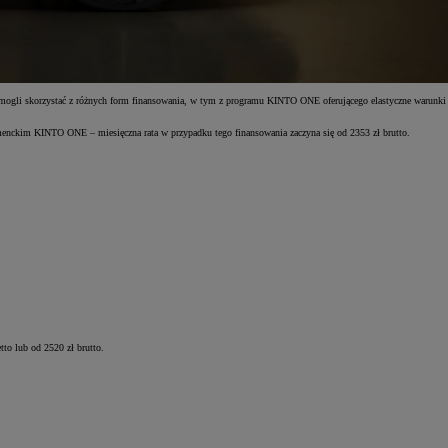
ędą mogli skorzystać z różnych form finansowania, w tym z programu KINTO ONE oferującego elastyczne warunki
umenckim KINTO ONE – miesięczna rata w przypadku tego finansowania zaczyna się od 2353 zł brutto.
tto lub od 2520 zł brutto.