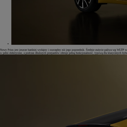
Nowy Prius jest jeszcze bardziej wydajny i oszczędny niż jego poprzednik. Średnie zużycie paliwa wg WLT
w pełni elektryczne, a podczas dłuższych przejazdów oferuje pełną funkcjonalność, typową dla klasycznych h
Od
81 900 zł
Yaris Cross
HYBRID