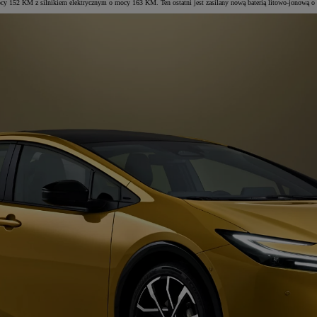
ocy 152 KM z silnikiem elektrycznym o mocy 163 KM. Ten ostatni jest zasilany nową baterią litowo-jonową o