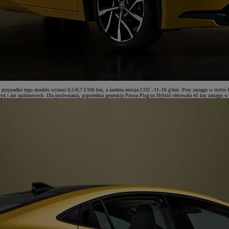
P w przypadku tego modelu wynosi 0,5-0,7 l/100 km, a średnia emisja CO2 –11–16 g/km. Przy zasięgu w tryb
ybryd i aut spalinowych. Dla porównania, poprzednia generacja Priusa Plug-in Hybrid oferowała 45 km zasięgu