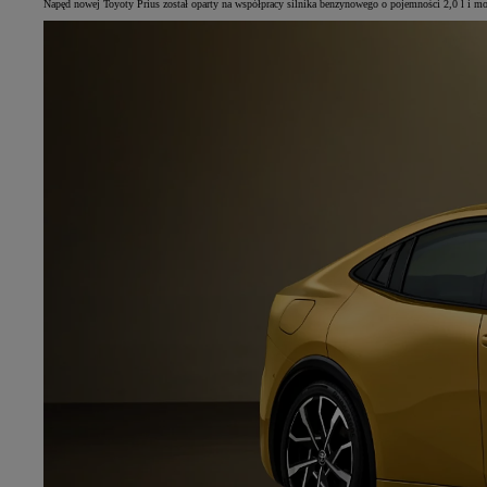
Napęd nowej Toyoty Prius został oparty na współpracy silnika benzynowego o pojemności 2,0 l i m