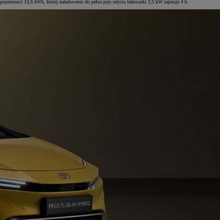
 pojemności 13,6 kWh, której naładowanie do pełna przy użyciu ładowarki 3,5 kW zajmuje 4 h.