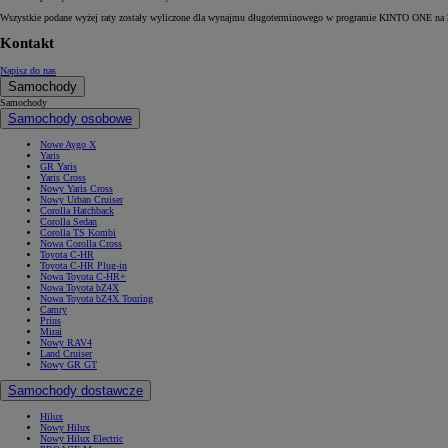
Wszystkie podane wyżej raty zostały wyliczone dla wynajmu długoterminowego w programie KINTO ONE na 36
Kontakt
Napisz do nas
Od
105 300 zł
Samochody
Samochody
Corolla Hatchback
Samochody osobowe
HYBRID
Nowe Aygo X
Yaris
GR Yaris
Yaris Cross
Nowy Yaris Cross
Nowy Urban Cruiser
Corolla Hatchback
Corolla Sedan
Corolla TS Kombi
Nowa Corolla Cross
Toyota C-HR
Toyota C-HR Plug-in
Nowa Toyota C-HR+
Nowa Toyota bZ4X
Nowa Toyota bZ4X Touring
Camry
Prius
Mirai
Nowy RAV4
Land Cruiser
Nowy GR GT
Samochody dostawcze
Hilux
Nowy Hilux
Nowy Hilux Electric