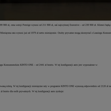
199 900 zł, cena wersji Prestige wynosi od 211 900 zł, zaś najwyższej Executive – od 239 900 zł. Klienci b
 Miesięczna rata wynosi już od 1979 zł netto miesięcznie. Osoby prywatne mogą skorzystać z Leasingu Kons
asingu Konsumenckim KINTO ONE – od 2441 zł brutto. W tej konfiguracji auto jest wyposażone w:
rowaną roletą. W tej konfiguracji miesięczne raty w programie KINTO ONE wynoszą odpowiednio od 2120 zł ne
ł brutto dla osób prywatnych. W tej konfiguracji auto zyskuje: