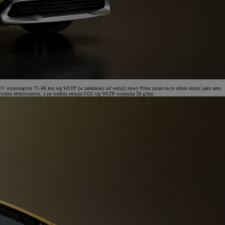
ie EV wynoszącym 72–86 km wg WLTP (w zależności od wersji) nowy Prius może na co dzień służyć jako auto
 w trybie elektrycznym, a jej średnia emisja CO2 wg WLTP wynosiła 28 g/km.