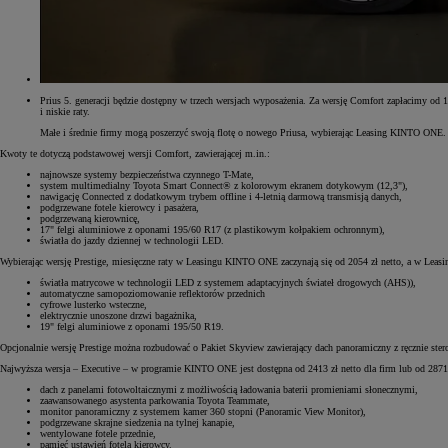
Prius 5. generacji będzie dostępny w trzech wersjach wyposażenia. Za wersję Comfort zapłacimy od 
i niskie raty.
Małe i średnie firmy mogą poszerzyć swoją flotę o nowego Priusa, wybierając Leasing KINTO ONE.
Kwoty te dotyczą podstawowej wersji Comfort, zawierającej m.in.:
najnowsze systemy bezpieczeństwa czynnego T-Mate,
system multimedialny Toyota Smart Connect® z kolorowym ekranem dotykowym (12,3"),
nawigację Connected z dodatkowym trybem offline i 4-letnią darmową transmisją danych,
podgrzewane fotele kierowcy i pasażera,
podgrzewaną kierownicę,
17" felgi aluminiowe z oponami 195/60 R17 (z plastikowym kołpakiem ochronnym),
światła do jazdy dziennej w technologii LED.
Wybierając wersję Prestige, miesięczne raty w Leasingu KINTO ONE zaczynają się od 2054 zł netto, a w Le
światła matrycowe w technologii LED z systemem adaptacyjnych świateł drogowych (AHS)),
automatyczne samopoziomowanie reflektorów przednich
cyfrowe lusterko wsteczne,
elektrycznie unoszone drzwi bagażnika,
19" felgi aluminiowe z oponami 195/50 R19.
Opcjonalnie wersję Prestige można rozbudować o Pakiet Skyview zawierający dach panoramiczny z ręcznie ste
Najwyższa wersja – Executive – w programie KINTO ONE jest dostępna od 2413 zł netto dla firm lub od 2871 z
dach z panelami fotowoltaicznymi z możliwością ładowania baterii promieniami słonecznymi,
zaawansowanego asystenta parkowania Toyota Teammate,
monitor panoramiczny z systemem kamer 360 stopni (Panoramic View Monitor),
podgrzewane skrajne siedzenia na tylnej kanapie,
wentylowane fotele przednie,
pamięć ustawień fotela kierowcy.