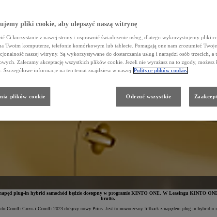
jemy pliki cookie, aby ulepszyć naszą witrynę
ć Ci korzystanie z naszej strony i usprawnić świadczenie usług, dlatego wykorzystujemy pliki co
na Twoim komputerze, telefonie komórkowym lub tablecie. Pomagają one nam zrozumieć Twoje 
cjonalność naszej witryny. Są wykorzystywane do dostarczania usług i narzędzi osób trzecich, a 
wych. Zalecamy akceptację wszystkich plików cookie. Jeżeli nie wyrażasz na to zgody, możesz 
a. Szczegółowe informacje na ten temat znajdziesz w naszej
Polityce plików cookie.
nia plików cookie
Odrzuć wszystkie
Zaakcept
onny napęd plug-in hybrid samochód będzie dostępny w programie KINTO ONE. W Leasingu KINTO ONE 
brutto.
i – do Corolli Cross i Corolli 2023 dołączy nowy Prius. Jest to nowoczesny liftback z napędem plug-in hybrid