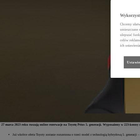
Wykorzystu
Chcemy ułatwi
umieszczane 
ulepszać funk
celów reklamo
ich ustawieni
Ustawie
27 marca 2023 roku ruszają online rezerwacje na Toyotę Prius 5. generacji. Wyposażony w 223-k
Już wkrótce oferta Toyoty zostanie rozszerzona o trzeci model z technologią hybrydową 5. generacj