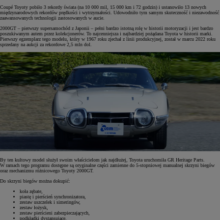
Coupé Toyoty pobiło 3 rekordy świata (na 10 000 mil, 15 000 km i 72 godzin) i ustanowiło 13 nowych
międzynarodowych rekordów prędkości i wytrzymałości. Udowodniło tym samym skuteczność i niezawodność
zaawansowanych technologii zastosowanych w aucie.
2000GT – pierwszy supersamochód z Japonii – pełni bardzo istotną rolę w historii motoryzacji i jest bardzo
poszukiwanym autem przez kolekcjonerów. To najcenniejsza i najbardziej pożądana Toyota w historii marki.
Pierwszy egzemplarz tego modelu, który w 1967 roku zjechał z linii produkcyjnej, został w marcu 2022 roku
sprzedany na aukcji za rekordowe 2,5 mln dol.
By ten kultowy model służył swoim właścicielom jak najdłużej, Toyota uruchomiła GR Heritage Parts.
W ramach tego programu dostępne są oryginalne części zamienne do 5-stopniowej manualnej skrzyni biegów
oraz mechanizmu różnicowego Toyoty 2000GT.
Do skrzyni biegów można dokupić:
koła zębate,
piastę i pierścień synchronizatora,
zestaw uszczelek i simeringów,
zestaw łożysk,
zestaw pierścieni zabezpieczających,
podkładki dystansujące,