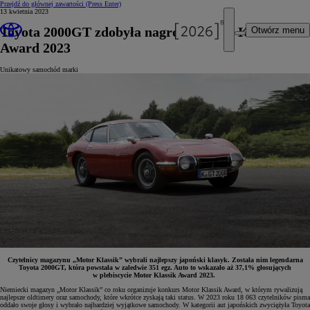
Przejdź do głównej zawartości
(Press Enter)
13 kwietnia 2023
Toyota 2000GT zdobyła nagrodę Motor Klassik
Otwórz menu
Award 2023
Unikatowy samochód marki
Czytelnicy magazynu „Motor Klassik” wybrali najlepszy japoński klasyk. Została nim legendarna
Toyota 2000GT, która powstała w zaledwie 351 egz. Auto to wskazało aż 37,1% głosujących
w plebiscycie Motor Klassik Award 2023.
Niemiecki magazyn „Motor Klassik” co roku organizuje konkurs Motor Klassik Award, w którym rywalizują
najlepsze oldtimery oraz samochody, które wkrótce zyskają taki status. W 2023 roku 18 063 czytelników pisma
oddało swoje głosy i wybrało najbardziej wyjątkowe samochody. W kategorii aut japońskich zwyciężyła Toyota