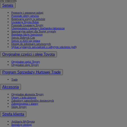
Dla właścicieli
Serwis
Promocje i sezonowe usługi
Pozostałe oferty serwisu
Rezerwacja wizyty w serwisie
Gwarancja Toyota Relax
Pozostałe Gwarancje Toyoty
Ubezpieczenia i naprawy blacharsko-lakiernicze
Innowacyjne usługi dla Twojej wygody
Bezpłatne Akcje Serwisowe
Serwis Dobrych Cen
Serwis w ASO się opłaca
Dostęp do informacji serwisowych
Wykaz wydanych zaświadczeń o odbytym szkoleniu (pdf)
Oryginalne części i oleje Toyota
Oryginalne części Toyoty
Oryginalne oleje Toyoty
Program Sprzedaży Hurtowej Trade
Trade
Akcesoria
Oryginalne akcesoria Toyoty
Opony i koła zimowe
Zabudowy samochodów dostawczych
Zabezpieczenia i alarmy
Sklep Toyoty
Strefa klienta
Aplikacja MyToyota
Instrukcje obsługi