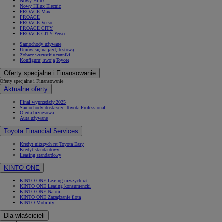
Nowy Hilux
Nowy Hilux Electric
PROACE Max
PROACE
PROACE Verso
PROACE CITY
PROACE CITY Verso
Samochody używane
Umów się na jazdę testową
Zobacz wszystkie cenniki
Konfiguruj swoją Toyotę
Oferty specjalne i Finansowanie
Oferty specjalne i Finansowanie
Aktualne oferty
Finał wyprzedaży 2025
Samochody dostawcze Toyota Professional
Oferta biznesowa
Auta używane
Toyota Financial Services
Kredyt niższych rat Toyota Easy
Kredyt standardowy
Leasing standardowy
KINTO ONE
KINTO ONE Leasing niższych rat
KINTO ONE Leasing konsumencki
KINTO ONE Najem
KINTO ONE Zarządzanie flotą
KINTO Mobility
Dla właścicieli