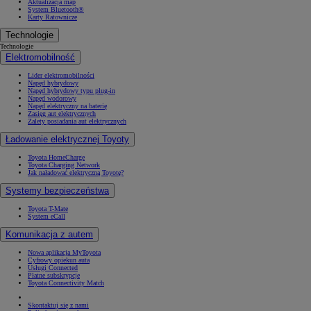
Aktualizacja map
System Bluetooth®
Karty Ratownicze
Technologie
Technologie
Elektromobilność
Lider elektromobilności
Napęd hybrydowy
Napęd hybrydowy typu plug-in
Napęd wodorowy
Napęd elektryczny na baterię
Zasięg aut elektrycznych
Zalety posiadania aut elektrycznych
Ładowanie elektrycznej Toyoty
Toyota HomeCharge
Toyota Charging Network
Jak naładować elektryczną Toyotę?
Systemy bezpieczeństwa
Toyota T-Mate
System eCall
Komunikacja z autem
Nowa aplikacja MyToyota
Cyfrowy opiekun auta
Usługi Connected
Płatne subskrypcje
Toyota Connectivity Match
Skontaktuj się z nami