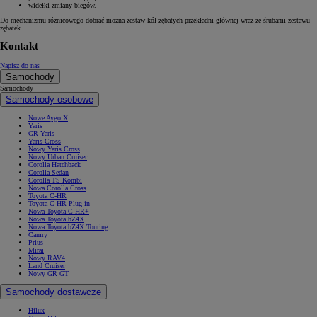
widełki zmiany biegów.
Do mechanizmu różnicowego dobrać można zestaw kół zębatych przekładni głównej wraz ze śrubami zestawu
zębatek.
Kontakt
Napisz do nas
Samochody
Samochody
Samochody osobowe
Nowe Aygo X
Yaris
GR Yaris
Yaris Cross
Nowy Yaris Cross
Nowy Urban Cruiser
Corolla Hatchback
Corolla Sedan
Corolla TS Kombi
Nowa Corolla Cross
Toyota C-HR
Toyota C-HR Plug-in
Nowa Toyota C-HR+
Nowa Toyota bZ4X
Nowa Toyota bZ4X Touring
Camry
Prius
Mirai
Nowy RAV4
Land Cruiser
Nowy GR GT
Samochody dostawcze
Hilux