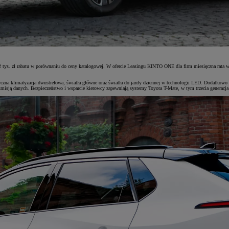
 42 tys. zł rabatu w porównaniu do ceny katalogowej. W ofercie Leasingu KINTO ONE dla firm miesięczna ra
zna klimatyzacja dwustrefowa, światła główne oraz światła do jazdy dziennej w technologii LED. Dodatkowo
sją danych. Bezpieczeństwo i wsparcie kierowcy zapewniają systemy Toyota T-Mate, w tym trzecia generacja T