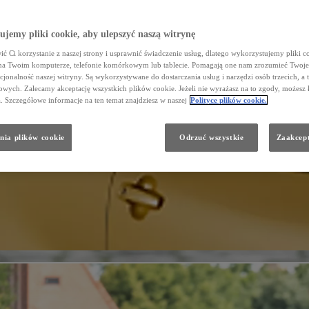
jemy pliki cookie, aby ulepszyć naszą witrynę
ć Ci korzystanie z naszej strony i usprawnić świadczenie usług, dlatego wykorzystujemy pliki co
na Twoim komputerze, telefonie komórkowym lub tablecie. Pomagają one nam zrozumieć Twoje 
cjonalność naszej witryny. Są wykorzystywane do dostarczania usług i narzędzi osób trzecich, a 
wych. Zalecamy akceptację wszystkich plików cookie. Jeżeli nie wyrażasz na to zgody, możesz 
a. Szczegółowe informacje na ten temat znajdziesz w naszej
Polityce plików cookie.
nia plików cookie
Odrzuć wszystkie
Zaakcept