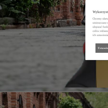
Wykorzystu
Chcemy ułatwi
umieszczane 
ulepszać funk
celów reklamo
ich ustawieni
Ustawie