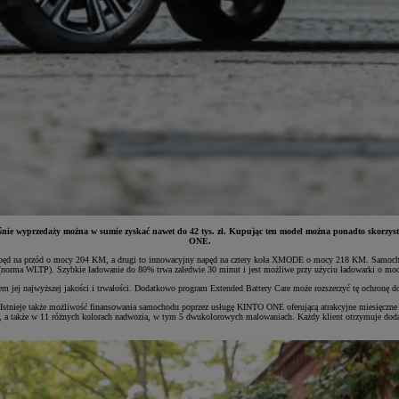
łaśnie wyprzedaży można w sumie zyskać nawet do 42 tys. zł. Kupując ten model można ponadto skorz
ONE.
 napęd na przód o mocy 204 KM, a drugi to innowacyjny napęd na cztery koła XMODE o mocy 218 KM. Samochó
 (norma WLTP). Szybkie ładowanie do 80% trwa zaledwie 30 minut i jest możliwe przy użyciu ładowarki o m
niem jej najwyższej jakości i trwałości. Dodatkowo program Extended Battery Care może rozszerzyć tę ochronę d
 Istnieje także możliwość finansowania samochodu poprzez usługę KINTO ONE oferującą atrakcyjne miesięczne r
ve, a także w 11 różnych kolorach nadwozia, w tym 5 dwukolorowych malowaniach. Każdy klient otrzymuje dod