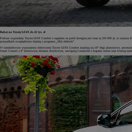
Rabat na Toyotę bZ4X do 42 tys. zł
Podczas wyprzedaży Toyota bZ4X Comfort z napędem na przód dostępna jest teraz za 204 900 zł, co oznacza
przypadkach uwzględniono dopłatę z programu „Mój elektryk”.
W standardowym wyposażeniu elektrycznej Toyoty bZ4X Comfort znajdują się 18" felgi aluminiowe, automatyc
Smart Connect z 8" kolorowym ekranem dotykowym, nawigacją Connected z mapami online oraz 4-letnią transmi