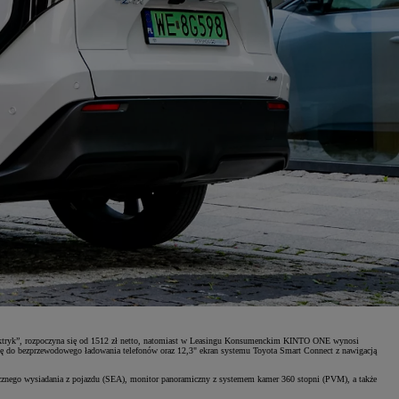
lektryk”, rozpoczyna się od 1512 zł netto, natomiast w Leasingu Konsumenckim KINTO ONE wynosi
stację do bezprzewodowego ładowania telefonów oraz 12,3" ekran systemu Toyota Smart Connect z nawigacją
cznego wysiadania z pojazdu (SEA), monitor panoramiczny z systemem kamer 360 stopni (PVM), a także