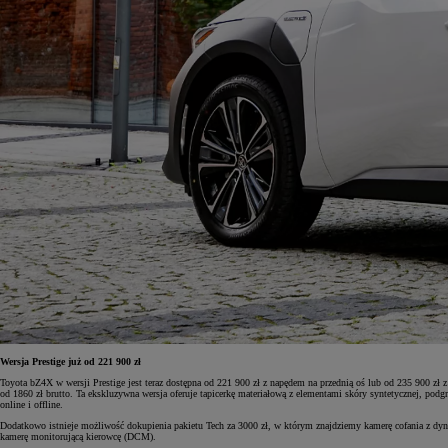
Wersja Prestige już od 221 900 zł
Toyota bZ4X w wersji Prestige jest teraz dostępna od 221 900 zł z napędem na przednią oś lub od 235 90
od 1860 zł brutto. Ta ekskluzywna wersja oferuje tapicerkę materiałową z elementami skóry syntetycznej, podg
online i offline.
Dodatkowo istnieje możliwość dokupienia pakietu Tech za 3000 zł, w którym znajdziemy kamerę cofania z d
kamerę monitorującą kierowcę (DCM).