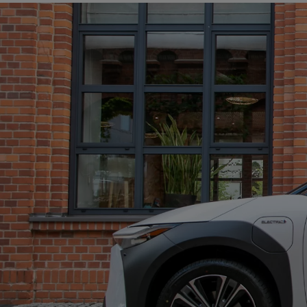
Od
105 300 zł
Corolla Hatchback
HYBRID