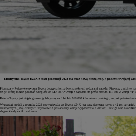
Elektryczna Toyota bZ4X z roku produkcji 2023 ma teraz nową niższą cenę, a podczas trwającej w
Pierwsza w Polsce elektryczna Toyota dostępna jest z dwoma różnymi rodzajami napędu. Pierwszy z nich to
dzięki której można pokonać odległość do 512 km w wersji z napędem na przód oraz do 461 km w wersji 4x4
Od
81 900 zł
Bateria Toyoty jest objęta gwarancją fabryczną na 8 lat lub 160 000 kilometrów przebiegu, co jest potwierdze
Yaris Cross
Wyprzedaż modeli z rocznika 2023 spowodowała, że Toyota bZ4X jest teraz dostępna nawet o 42 tys. zł taniej.
HYBRID
elektrycznych „Mój elektryk”. Toyota bZ4X posiada trzy wersje wyposażenia: Comfort, Prestige oraz Executi
eleganckie dywaniki welurowe.