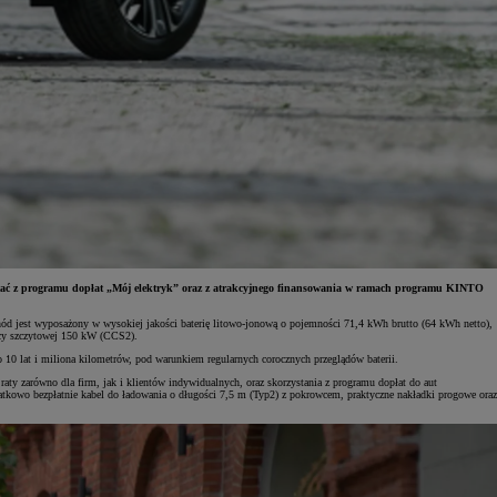
ystać z programu dopłat „Mój elektryk” oraz z atrakcyjnego finansowania w ramach programu KINTO
d jest wyposażony w wysokiej jakości baterię litowo-jonową o pojemności 71,4 kWh brutto (64 kWh netto),
ocy szczytowej 150 kW (CCS2).
o 10 lat i miliona kilometrów, pod warunkiem regularnych corocznych przeglądów baterii.
aty zarówno dla firm, jak i klientów indywidualnych, oraz skorzystania z programu dopłat do aut
atkowo bezpłatnie kabel do ładowania o długości 7,5 m (Typ2) z pokrowcem, praktyczne nakładki progowe oraz