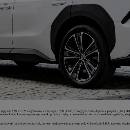
0 zł z napędem XMODE. Miesięczna rata w Leasingu KINTO ONE, z uwzględnieniem dopłaty z programu „Mój e
rzewane fotele, kierownicę oraz wycieraczki przedniej szyby, a także elektrycznie unoszone drzwi bagażnika, 
ynamicznymi liniami pomocniczymi, system monitorowania martwego pola w lusterkach BSM, asystenta bezpie