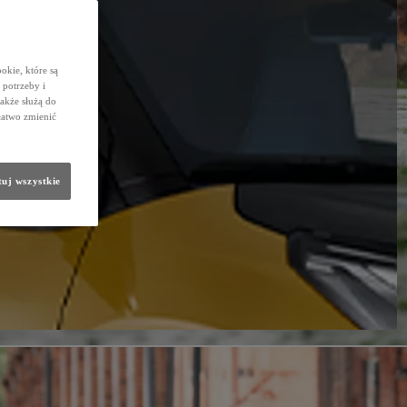
okie, które są
potrzeby i
także służą do
łatwo zmienić
uj wszystkie