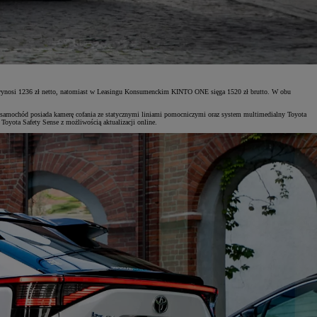
ta wynosi 1236 zł netto, natomiast w Leasingu Konsumenckim KINTO ONE sięga 1520 zł brutto. W obu
 samochód posiada kamerę cofania ze statycznymi liniami pomocniczymi oraz system multimedialny Toyota
oyota Safety Sense z możliwością aktualizacji online.