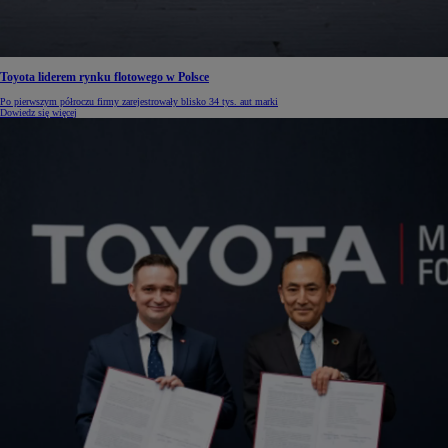
Toyota liderem rynku flotowego w Polsce
Po pierwszym półroczu firmy zarejestrowały blisko 34 tys. aut marki
Dowiedz się więcej