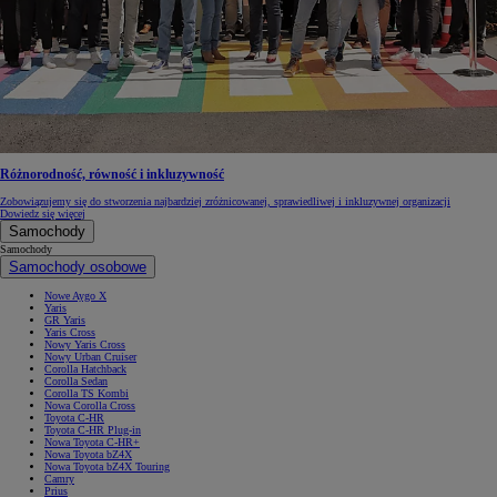
Różnorodność, równość i inkluzywność
Zobowiązujemy się do stworzenia najbardziej zróżnicowanej, sprawiedliwej i inkluzywnej organizacji
Dowiedz się więcej
Samochody
Samochody
Samochody osobowe
Nowe Aygo X
Yaris
GR Yaris
Yaris Cross
Nowy Yaris Cross
Nowy Urban Cruiser
Corolla Hatchback
Corolla Sedan
Corolla TS Kombi
Nowa Corolla Cross
Toyota C-HR
Toyota C-HR Plug-in
Nowa Toyota C-HR+
Nowa Toyota bZ4X
Nowa Toyota bZ4X Touring
Camry
Prius