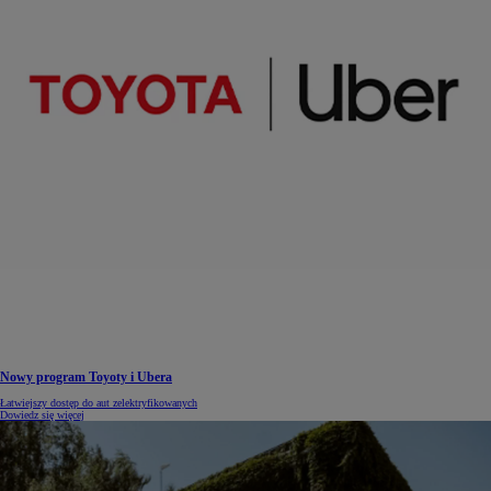
Nowy program Toyoty i Ubera
Łatwiejszy dostęp do aut zelektryfikowanych
Dowiedz się więcej