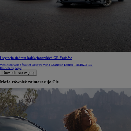
Licytacja siedmiu kolekcjonerskich GR Yarisów
Wersje specjalne Sébastien Ogier 9x World Champion Edition i MORIZO RR
Dowiedz się więcej
Dowiedz się więcej
Może również zainteresuje Cię