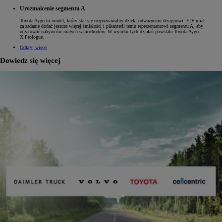
Urozmaicenie segmentu A
Toyota Aygo to model, który stał się rozpoznawalny dzięki odważnemu designowi. ED² miał
za zadanie dodać jeszcze więcej śmiałości i pikanterii temu reprezentantowi segmentu A, aby
oczarować nabywców małych samochodów. W wyniku tych działań powstała Toyota Aygo
X Prologue.
Odkryj więcej
Dowiedz się więcej