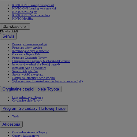
KINTO ONE Leasing niższych rat
KINTO ONE Leasing konsumencki
KINTO ONE Najem
KINTO ONE Zarządzanie flotą
KINTO Mobility
Dla właścicieli
Dla właścicieli
Serwis
Promocje i sezonowe usługi
Pozostałe oferty serwisu
Rezerwacja wizyty w serwisie
Gwarancja Toyota Relax
Pozostałe Gwarancje Toyoty
Ubezpieczenia i naprawy blacharsko-lakiernicze
Innowacyjne usługi dla Twojej wygody
Bezpłatne Akcje Serwisowe
Serwis Dobrych Cen
Serwis w ASO się opłaca
Dostęp do informacji serwisowych
Wykaz wydanych zaświadczeń o odbytym szkoleniu (pdf)
Oryginalne części i oleje Toyota
Oryginalne części Toyoty
Oryginalne oleje Toyoty
Program Sprzedaży Hurtowej Trade
Trade
Akcesoria
Oryginalne akcesoria Toyoty
Opony i koła zimowe