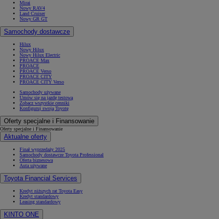
Mirai
Nowy RAV4
Land Cruiser
Nowy GR GT
Samochody dostawcze
Hilux
Nowy Hilux
Nowy Hilux Electric
PROACE Max
PROACE
PROACE Verso
PROACE CITY
PROACE CITY Verso
Samochody używane
Umów się na jazdę testową
Zobacz wszystkie cenniki
Konfiguruj swoją Toyotę
Oferty specjalne i Finansowanie
Oferty specjalne i Finansowanie
Aktualne oferty
Finał wyprzedaży 2025
Samochody dostawcze Toyota Professional
Oferta biznesowa
Auta używane
Toyota Financial Services
Kredyt niższych rat Toyota Easy
Kredyt standardowy
Leasing standardowy
KINTO ONE