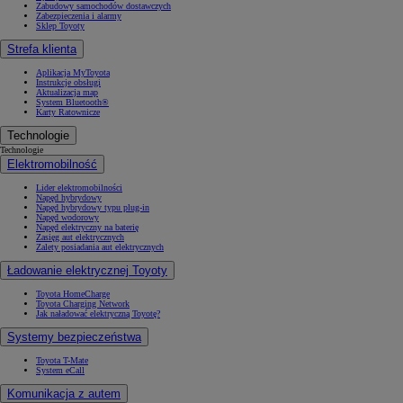
Zabudowy samochodów dostawczych
Zabezpieczenia i alarmy
Sklep Toyoty
Strefa klienta
Aplikacja MyToyota
Instrukcje obsługi
Aktualizacja map
System Bluetooth®
Karty Ratownicze
Technologie
Technologie
Elektromobilność
Lider elektromobilności
Napęd hybrydowy
Napęd hybrydowy typu plug-in
Napęd wodorowy
Napęd elektryczny na baterię
Zasięg aut elektrycznych
Zalety posiadania aut elektrycznych
Ładowanie elektrycznej Toyoty
Toyota HomeCharge
Toyota Charging Network
Jak naładować elektryczną Toyotę?
Systemy bezpieczeństwa
Toyota T-Mate
System eCall
Komunikacja z autem