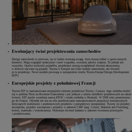
Ewoluujący świat projektowania samochodów
Design samochodu to pierwsze, na co ludzie zwracają uwagę. Auta muszą trafiać w gusta naszych
klientów. Mają wyglądać atrakcyjnie i mieć wygodne, wysokiej jakości wnętrza. To jednak nie
wszystko. Oprócz stylistyki pojazdów, projektanci muszą uwzględniać również ekosystemy,
w których używane są pojazdy. Toyota w Europie nie tylko buduje samochody, ale również
je tu projektuje. Nowe modele powstają w europejskim studiu Toyota Europe Design Development
(ED²).
Europejskie projekty z południowej Francji
Toyota ED² to zaawansowane europejskie centrum projektowe Toyoty i Lexusa. Jego siedziba mieści
się w pobliżu Nicei na Riwierze Francuskiej i jest jednym z ośmiu ośrodków projektowych na całym
świecie. ED² nosiło wcześniej nazwę EPOC i miało siedzibę w Brukseli. W 2000 roku przeniesiono
go do Francji. Ośrodek ten ma na celu przedstawianie zaawansowanych propozycji koncepcyjnych
dotyczących mobilności i przełomowych projektów z perspektywy europejskiej. Tworzy on projekty
zewnętrzne, projekty wewnętrzne i projekty w zakresie CMF (ang. Colour, Material and Finishing;
kolory, materiały i wykończenia). Wykonuje również badania w zakresie tworzenia prototypów
i projektowania.