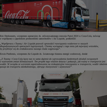
Eric Desbonnets, wiceprezes operacyjny ds. zrównoważonego rozwoju Paryż 2024 w Coca-Cola, mówiąc
o współpracy z japońskim producentem samochodów i Air Liquide, podkreślił:
„Współpraca z Toyotą i Air Liquide pozwoli sprawdzić rozwiązania wodorowe w naszych
długodystansowych operacjach logistycznych. Chcemy wyciągnąć z tego testu jak najwięcej wniosków,
by przybliżyć się do zredukowania naszego śladu węglowego”.
Erwin Penfornis, wiceprezes Air Liquide ds. światowego biznesu energii wodorowej, dodał:
„Z Toyotą i Coca-Colą łączy nas to samo dążenie do wprowadzenia konkretnych działań związanych
z wyzwaniem zmian klimatycznych. Ten projekt tego właśnie dotyczy i pokazuje, jak ważny w transporcie jest
wodór. W związku ze wzrostem zapotrzebowania na niskoemisyjne rozwiązania w transporcie, wodór idealnie
pasuje do transportu dalekobieżnego, oferując elastyczność i użyteczność”.