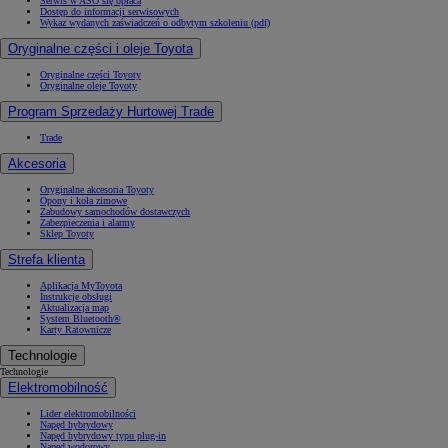
Serwis w ASO się opłaca
Dostęp do informacji serwisowych
Wykaz wydanych zaświadczeń o odbytym szkoleniu (pdf)
Oryginalne części i oleje Toyota
Oryginalne części Toyoty
Oryginalne oleje Toyoty
Program Sprzedaży Hurtowej Trade
Trade
Akcesoria
Oryginalne akcesoria Toyoty
Opony i koła zimowe
Zabudowy samochodów dostawczych
Zabezpieczenia i alarmy
Sklep Toyoty
Strefa klienta
Aplikacja MyToyota
Instrukcje obsługi
Aktualizacja map
System Bluetooth®
Karty Ratownicze
Technologie
Technologie
Elektromobilność
Lider elektromobilności
Napęd hybrydowy
Napęd hybrydowy typu plug-in
Napęd wodorowy