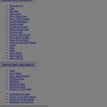
Nowe Aygo X
Yaris
GR Yaris
Yaris Cross
Nowy Yaris Cross
Nowy Urban Cruiser
Corolla Hatchback
Corolla Sedan
Corolla TS Kombi
Nowa Corolla Cross
Toyota C-HR
Toyota C-HR Plug-in
Nowa Toyota C-HR+
Nowa Toyota bZ4X
Nowa Toyota bZ4X Touring
Camry
Prius
Mirai
Nowy RAV4
Land Cruiser
Nowy GR GT
Samochody dostawcze
Hilux
Nowy Hilux
Nowy Hilux Electric
PROACE Max
PROACE
PROACE Verso
PROACE CITY
PROACE CITY Verso
Samochody używane
Umów się na jazdę testową
Zobacz wszystkie cenniki
Konfiguruj swoją Toyotę