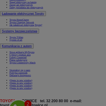
Napęd elektryczny na baterię
Zasięg aut elektrycznych
Zalety posiadania aut elektrycznych
Ładowanie elektrycznej Toyoty
Toyota HomeCharge
Toyota Charging Network
Jak naładować elektryczną Toyotę?
Systemy bezpieczeństwa
Toyota T-Mate
System eCall
Komunikacja z autem
Nowa aplikacja MyToyota
Cyfrowy opiekun auta
Usługi Connected
Płatne subskrypcje
Toyota Connectivity Match
Skontaktuj się z nami
Polityka ciasteczek
Deklaracja dostępności
(Opens in new window)
(Opens in new window)
(Opens in new window)
(Opens in new window)
TOYOTA
KATOWICE tel. 32 200 80 00 e-mail:
toyota@toyota.katowice.pl