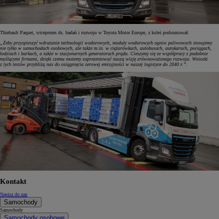
Thiebault Paquet, wiceprezes ds. badań i rozwoju w Toyota Motor Europe, z kolei podsumował:
„Żeby przyspieszyć wdrażanie technologii wodorowych, moduły wodorowych ogniw paliwowych stosujemy
nie tylko w samochodach osobowych, ale także m.in. w ciężarówkach, autobusach, autokarach, pociągach,
łodziach i barkach, a także w stacjonarnych generatorach prądu. Cieszymy się ze współpracy z podobnie
myślącymi firmami, dzięki czemu możemy zaprezentować naszą wizję zrównoważonego rozwoju. Wnioski
z tych testów przybliżą nas do osiągnięcia zerowej emisyjności w naszej logistyce do 2040 r.”.
Kontakt
Napisz do nas
Samochody
Samochody
Samochody osobowe