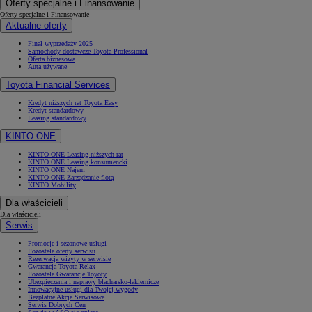
Oferty specjalne i Finansowanie
Oferty specjalne i Finansowanie
Aktualne oferty
Finał wyprzedaży 2025
Samochody dostawcze Toyota Professional
Oferta biznesowa
Auta używane
Toyota Financial Services
Kredyt niższych rat Toyota Easy
Kredyt standardowy
Leasing standardowy
KINTO ONE
KINTO ONE Leasing niższych rat
KINTO ONE Leasing konsumencki
KINTO ONE Najem
KINTO ONE Zarządzanie flotą
KINTO Mobility
Dla właścicieli
Dla właścicieli
Serwis
Promocje i sezonowe usługi
Pozostałe oferty serwisu
Rezerwacja wizyty w serwisie
Gwarancja Toyota Relax
Pozostałe Gwarancje Toyoty
Ubezpieczenia i naprawy blacharsko-lakiernicze
Innowacyjne usługi dla Twojej wygody
Bezpłatne Akcje Serwisowe
Serwis Dobrych Cen