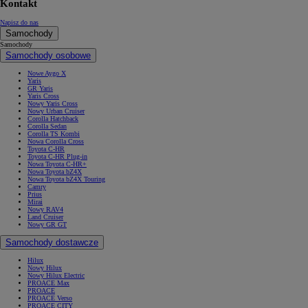
Kontakt
Napisz do nas
Samochody
Samochody
Samochody osobowe
Nowe Aygo X
Yaris
GR Yaris
Yaris Cross
Nowy Yaris Cross
Nowy Urban Cruiser
Corolla Hatchback
Corolla Sedan
Corolla TS Kombi
Nowa Corolla Cross
Toyota C-HR
Toyota C-HR Plug-in
Nowa Toyota C-HR+
Nowa Toyota bZ4X
Nowa Toyota bZ4X Touring
Camry
Prius
Mirai
Nowy RAV4
Land Cruiser
Nowy GR GT
Samochody dostawcze
Hilux
Nowy Hilux
Nowy Hilux Electric
PROACE Max
PROACE
PROACE Verso
PROACE CITY