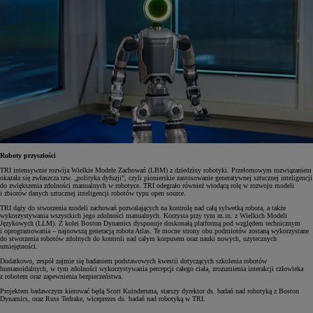
Roboty przyszłości
TRI intensywnie rozwija Wielkie Modele Zachowań (LBM) z dziedziny robotyki. Przełomowym rozwiązaniem
okazała się zwłaszcza tzw. „polityka dyfuzji”, czyli pionierskie zastosowanie generatywnej sztucznej inteligencji
do zwiększenia zdolności manualnych w robotyce. TRI odegrało również wiodącą rolę w rozwoju modeli
i zbiorów danych sztucznej inteligencji robotów typu open source.
TRI dąży do stworzenia modeli zachowań pozwalających na kontrolę nad całą sylwetką robota, a także
wykorzystywania wszystkich jego zdolności manualnych. Korzysta przy tym m.in. z Wielkich Modeli
Językowych (LLM). Z kolei Boston Dynamics dysponuje doskonałą platformą pod względem technicznym
i oprogramowania – najnowszą generacją robota Atlas. Te mocne strony obu podmiotów zostaną wykorzystane
do stworzenia robotów zdolnych do kontroli nad całym korpusem oraz nauki nowych, użytecznych
umiejętności.
Dodatkowo, zespół zajmie się badaniem podstawowych kwestii dotyczących szkolenia robotów
humanoidalnych, w tym zdolności wykorzystywania percepcji całego ciała, zrozumienia interakcji człowieka
z robotem oraz zapewnienia bezpieczeństwa.
Projektem badawczym kierować będą Scott Kuindersma, starszy dyrektor ds. badań nad robotyką z Boston
Dynamics, oraz Russ Tedrake, wiceprezes ds. badań nad robotyką w TRI.