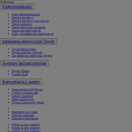
Technologie
Elektromobilność
Lider elektromobilności
Napęd hybrydowy
Napęd hybrydowy typu plug-in
Napęd wodorowy
Napęd elektryczny na baterię
Zasięg aut elektrycznych
Zalety posiadania aut elektrycznych
Ładowanie elektrycznej Toyoty
Toyota HomeCharge
Toyota Charging Network
Jak naładować elektryczną Toyotę?
Systemy bezpieczeństwa
Toyota T-Mate
System eCall
Komunikacja z autem
Nowa aplikacja MyToyota
Cyfrowy opiekun auta
Usługi Connected
Płatne subskrypcje
Toyota Connectivity Match
Skontaktuj się z nami
Polityka ciasteczek
Deklaracja dostępności
(Opens in new window)
(Opens in new window)
(Opens in new window)