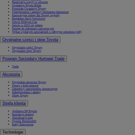
Rezerwacja wizyty w serwisie
Gwarancja Toyota Relax
Pozostałe Gwarancje Toyoty
Ubezpieczenia i naprawy blacharsko-lakiernicze
Innowacyjne usługi dla Twojej wygody
Bezpłatne Akcje Serwisowe
Serwis Dobrych Cen
Serwis w ASO się opłaca
Dostęp do informacji serwisowych
Wykaz wydanych zaświadczeń o odbytym szkoleniu (pdf)
Oryginalne części i oleje Toyota
Oryginalne części Toyoty
Oryginalne oleje Toyoty
Program Sprzedaży Hurtowej Trade
Trade
Akcesoria
Oryginalne akcesoria Toyoty
Opony i koła zimowe
Zabudowy samochodów dostawczych
Zabezpieczenia i alarmy
Sklep Toyoty
Strefa klienta
Aplikacja MyToyota
Instrukcje obsługi
Aktualizacja map
System Bluetooth®
Karty Ratownicze
Technologie