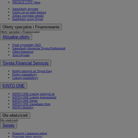
PROACE CITY Verso
Samochody używane
Umów się na jazdę testową
Zobacz wszystkie cenniki
Konfiguruj swoją Toyotę
Oferty specjalne i Finansowanie
Oferty specjalne i Finansowanie
Aktualne oferty
Finał wyprzedaży 2025
Samochody dostawcze Toyota Professional
Oferta biznesowa
Auta używane
Toyota Financial Services
Kredyt niższych rat Toyota Easy
Kredyt standardowy
Leasing standardowy
KINTO ONE
KINTO ONE Leasing niższych rat
KINTO ONE Leasing konsumencki
KINTO ONE Najem
KINTO ONE Zarządzanie flotą
KINTO Mobility
Dla właścicieli
Dla właścicieli
Serwis
Promocje i sezonowe usługi
Pozostałe oferty serwisu