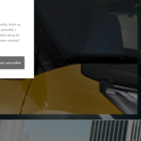
okie, które są
potrzeby i
także służą do
łatwo zmienić
uj wszystkie