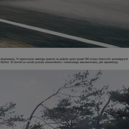
eksploatacją. W najnowszym rankingu opartym na analizie opinii ponad 300 tysięcy kierowców posiadających
Hybrid. To dowód na wysoki poziom niezawodności i technicznego zaawansowania, jaki reprezentują