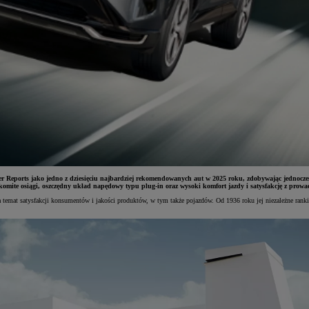
eports jako jedno z dziesięciu najbardziej rekomendowanych aut w 2025 roku, zdobywając jednocześnie
komite osiągi, oszczędny układ napędowy typu plug-in oraz wysoki komfort jazdy i satysfakcję z prowa
a temat satysfakcji konsumentów i jakości produktów, w tym także pojazdów. Od 1936 roku jej niezależne ran