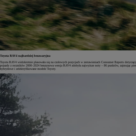
Od
105 300 zł
Corolla Hatchback
HYBRID
Toyota RAV4 najbardziej bezawaryjna
Toyota RAV4 wielokrotnie plasowała się na czołowych pozycjach w zestawieniach Consumer Reports dotyczący
pojazdy z roczników 2000–2024 benzynowa wersja RAV4 zdobyła najwyższe noty – 86 punktów, zajmując pierw
hybrydowe i zelektryfikowane modele Toyoty.