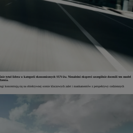
 tytuł lidera w kategorii ekonomicznych SUV-ów. Niezależni eksperci szczególnie docenili ten model
dzenia.
kingi koncentrują się na obiektywnej ocenie kluczowych zalet i mankamentów z perspektywy codziennych