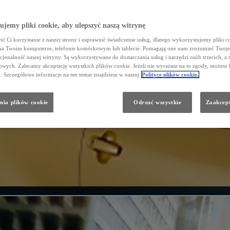
jemy pliki cookie, aby ulepszyć naszą witrynę
ć Ci korzystanie z naszej strony i usprawnić świadczenie usług, dlatego wykorzystujemy pliki co
na Twoim komputerze, telefonie komórkowym lub tablecie. Pomagają one nam zrozumieć Twoje 
cjonalność naszej witryny. Są wykorzystywane do dostarczania usług i narzędzi osób trzecich, a 
wych. Zalecamy akceptację wszystkich plików cookie. Jeżeli nie wyrażasz na to zgody, możesz 
a. Szczegółowe informacje na ten temat znajdziesz w naszej
Polityce plików cookie.
nia plików cookie
Odrzuć wszystkie
Zaakcept