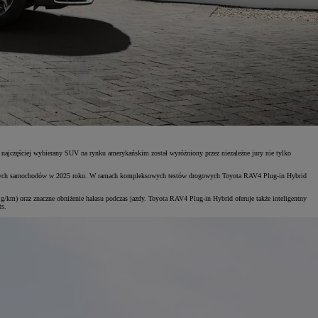
 najczęściej wybierany SUV na rynku amerykańskim został wyróżniony przez niezależne jury nie tylko
lecanych samochodów w 2025 roku. W ramach kompleksowych testów drogowych Toyota RAV4 Plug-in Hybrid
 g/km) oraz znaczne obniżenie hałasu podczas jazdy. Toyota RAV4 Plug-in Hybrid oferuje także inteligentny
ts.