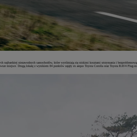
ch najbardziej niezawodnych samochodów, które wyróżniają się niskimi kosztami utrzymania i bezproblemową 
sze miejsce. Drugą lokatę z wynikiem 84 punktów zajęły ex aequo Toyota Corolla oraz Toyota RAV4 Plug-in 