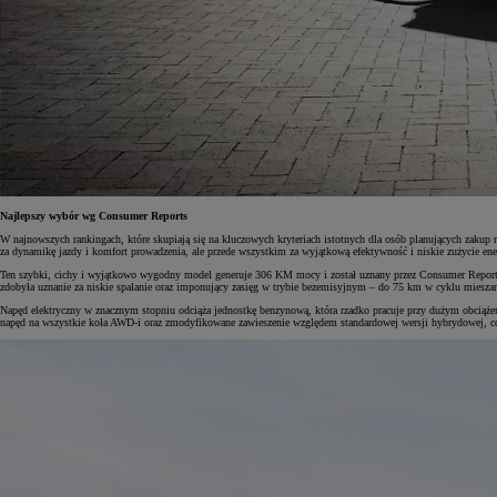
Najlepszy wybór wg Consumer Reports
W najnowszych rankingach, które skupiają się na kluczowych kryteriach istotnych dla osób planujących zaku
za dynamikę jazdy i komfort prowadzenia, ale przede wszystkim za wyjątkową efektywność i niskie zużycie 
Ten szybki, cichy i wyjątkowo wygodny model generuje 306 KM mocy i został uznany przez Consumer Report
zdobyła uznanie za niskie spalanie oraz imponujący zasięg w trybie bezemisyjnym – do 75 km w cyklu mies
Napęd elektryczny w znacznym stopniu odciąża jednostkę benzynową, która rzadko pracuje przy dużym obciążeni
napęd na wszystkie koła AWD-i oraz zmodyfikowane zawieszenie względem standardowej wersji hybrydowej, co 