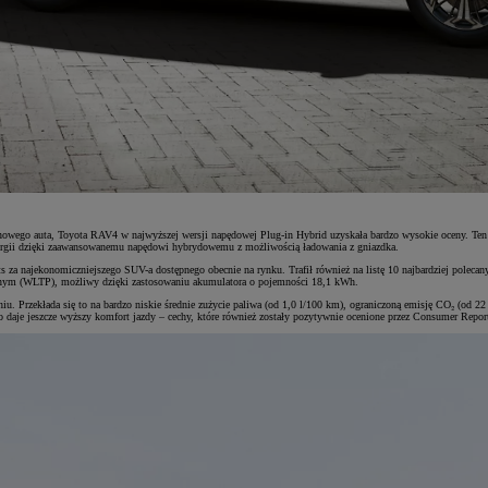
p nowego auta, Toyota RAV4 w najwyższej wersji napędowej Plug-in Hybrid uzyskała bardzo wysokie oceny. Ten
energii dzięki zaawansowanemu napędowi hybrydowemu z możliwością ładowania z gniazdka.
s za najekonomiczniejszego SUV-a dostępnego obecnie na rynku. Trafił również na listę 10 najbardziej po
zanym (WLTP), możliwy dzięki zastosowaniu akumulatora o pojemności 18,1 kWh.
u. Przekłada się to na bardzo niskie średnie zużycie paliwa (od 1,0 l/100 km), ograniczoną emisję CO₂ (od 22
daje jeszcze wyższy komfort jazdy – cechy, które również zostały pozytywnie ocenione przez Consumer Repor