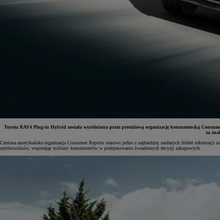
Toyota RAV4 Plug-in Hybrid została wyróżniona przez prestiżową organizację konsumencką Consumer R
za zna
Ceniona amerykańska organizacja Consumer Reports stanowi jedno z najbardziej zaufanych źródeł informacji n
użytkowników, wspierając miliony konsumentów w podejmowaniu świadomych decyzji zakupowych.
Od
81 900 zł
Yaris Cross
HYBRID