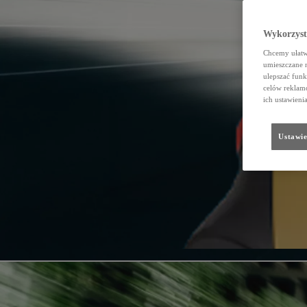
Wykorzystu
Chcemy ułatwi
umieszczane 
ulepszać funk
celów reklamo
ich ustawieni
Ustawie