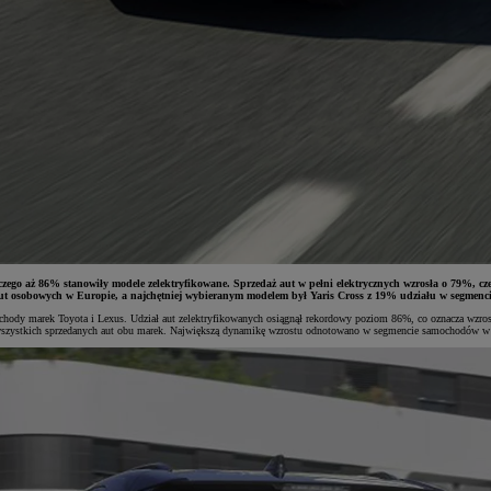
zego aż 86% stanowiły modele zelektryfikowane. Sprzedaż aut w pełni elektrycznych wzrosła o 79%, 
ut osobowych w Europie, a najchętniej wybieranym modelem był Yaris Cross z 19% udziału w segmencie
chody marek Toyota i Lexus. Udział aut zelektryfikowanych osiągnął rekordowy poziom 86%, co oznacza wzrost
szystkich sprzedanych aut obu marek. Największą dynamikę wzrostu odnotowano w segmencie samochodów w pe