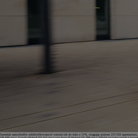
Od
105 300 zł
Corolla Hatchback
HYBRID
Sprzedaż samochodów zelektryfikowanych wzrosła rok do roku o 11%, osiągając poziom 253 026 egzemplarzy, c
(39 688 egz.), Corolla Hybrid (32 411 egz.) oraz Aygo X Hybrid (25 789 egz.). Wśród aut ładowanych z gniaz