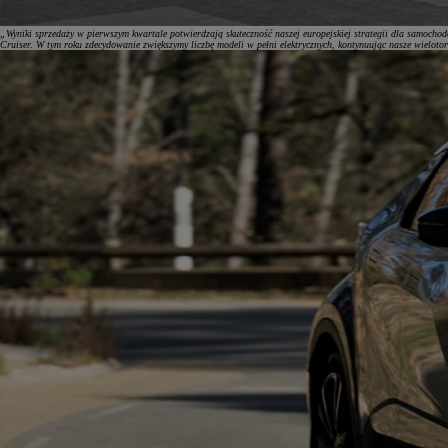
„Wyniki sprzedaży w pierwszym kwartale potwierdzają skuteczność naszej europejskiej strategii dla samoch
Cruiser. W tym roku zdecydowanie zwiększymy liczbę modeli w pełni elektrycznych, kontynuując nasze wielotoro