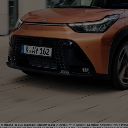
o stanowi już 85% całkowitej sprzedaży marki w Europie. W tej kategorii najczęściej wybierano wersje hybry
dka największą popularnością cieszył się model bZ4X (12 432 egz.), natomiast w segmencie hybryd plug-in na