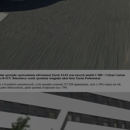
czemu sprzyjało wprowadzenie odświeżonej Toyoty bZ4X oraz nowych modeli C-HR+ i Urban Cruiser.
 B-SUV. Rekordowy wynik sprzedaży osiągnęła także linia Toyota Professional.
 o 8 punktów procentowych, a ich sprzedaż wyniosła 272 928 egzemplarzy, czyli o 10% więcej niż rok
łni elektrycznych, gdzie sprzedaż zwiększyła się o 79%.