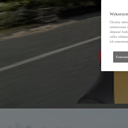
Wykorzystu
Chcemy ułatwi
umieszczane 
ulepszać funk
celów reklamo
ich ustawieni
Ustawie