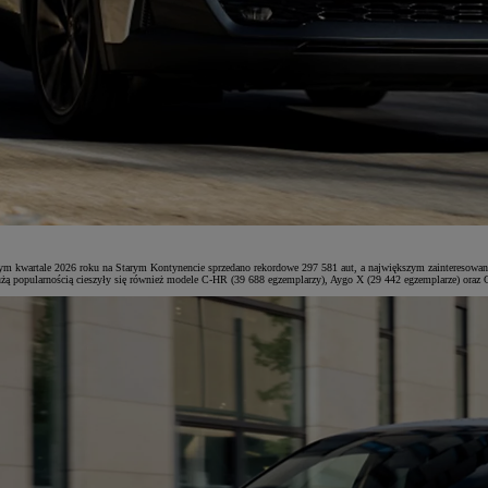
m kwartale 2026 roku na Starym Kontynencie sprzedano rekordowe 297 581 aut, a największym zainteresowanie
żą popularnością cieszyły się również modele C-HR (39 688 egzemplarzy), Aygo X (29 442 egzemplarze) oraz C