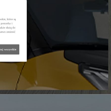
okie, które są
potrzeby i
także służą do
łatwo zmienić
uj wszystkie