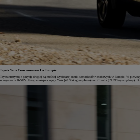
Toyota Yaris Cross numerem 1 w Europie
Toyota utrzymuje pozycję drugiej najczęściej wybieranej marki samochodów osobowych w Europie. W pierwszy
w segmencie B-SUV. Kolejne miejsca zajęły Yaris (43 964 egzemplarze) oraz Corolla (39 699 egzemplarzy). Du