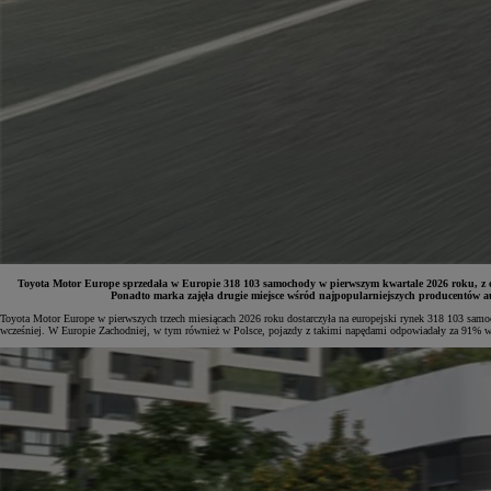
Toyota Motor Europe sprzedała w Europie 318 103 samochody w pierwszym kwartale 2026 roku, z c
Ponadto marka zajęła drugie miejsce wśród najpopularniejszych producentów a
Toyota Motor Europe w pierwszych trzech miesiącach 2026 roku dostarczyła na europejski rynek 318 103 samo
wcześniej. W Europie Zachodniej, w tym również w Polsce, pojazdy z takimi napędami odpowiadały za 91% w
Od
81 900 zł
Yaris Cross
HYBRID