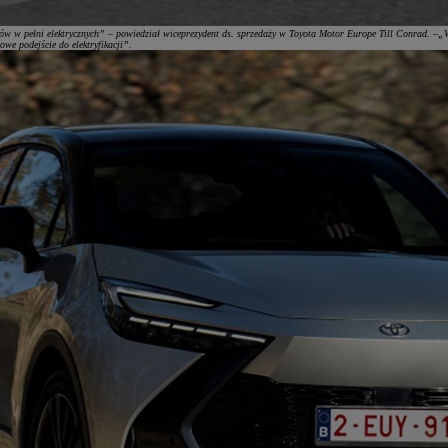
odów w pełni elektrycznych” – powiedział wiceprezydent ds. sprzedaży w Toyota Motor Europe Till Conrad. 
we podejście do elektryfikacji”.