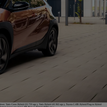
dowe: Yaris Cross Hybrid (55 733 egz.), Yaris Hybrid (43 963 egz.), Toyota C-HR Hybrid/Plug-in Hybrid
jchętniej kupowany był C-HR Plug-in Hybrid (9392 egz.).