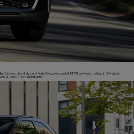
m klientów cieszył się model Yaris Cross, który znalazł 55 733 nabywców i osiągnął 19% udziału
orolla Cross (14 884 egzemplarze).