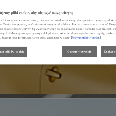
jemy pliki cookie, aby ulepszyć naszą witrynę
ć Ci korzystanie z naszej strony i usprawnić świadczenie usług, dlatego wykorzystujemy pliki co
na Twoim komputerze, telefonie komórkowym lub tablecie. Pomagają one nam zrozumieć Twoje 
cjonalność naszej witryny. Są wykorzystywane do dostarczania usług i narzędzi osób trzecich, a 
wych. Zalecamy akceptację wszystkich plików cookie. Jeżeli nie wyrażasz na to zgody, możesz 
a. Szczegółowe informacje na ten temat znajdziesz w naszej
Polityce plików cookie.
nia plików cookie
Odrzuć wszystkie
Zaakcept