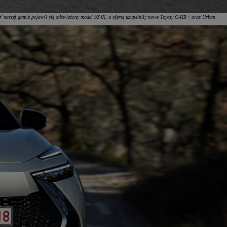
–„W naszej gamie pojawił się odświeżony model bZ4X, a ofertę uzupełniły nowe Toyoty C-HR+ oraz Urban