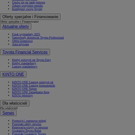
Umów się na jazdę testową
Zobacz wszystkie cenniki
Konfiguruj swoją Toyotę
Oferty specjalne i Finansowanie
Oferty specjalne i Finansowanie
Aktualne oferty
Finał wyprzedaży 2025
Samochody dostawcze Toyota Professional
Oferta biznesowa
Auta używane
Toyota Financial Services
Kredyt niższych rat Toyota Easy
Kredyt standardowy
Leasing standardowy
KINTO ONE
KINTO ONE Leasing niższych rat
KINTO ONE Leasing konsumencki
KINTO ONE Najem
KINTO ONE Zarządzanie flotą
KINTO Mobility
Dla właścicieli
Dla właścicieli
Serwis
Promocje i sezonowe usługi
Pozostałe oferty serwisu
Rezerwacja wizyty w serwisie
Gwarancja Toyota Relax
Pozostałe Gwarancje Toyoty