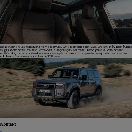
Napęd stanowi układ Mild-hybrid 48 V o mocy 205 KM i momencie obrotowym 500 Nm, który łączy świetne
osiągi z zachowaniem zdolności terenowych, z których słynie ten model. Rozwiązanie to, wprowadzone
w 2025 roku, nie zmienia charakteru auta w trudnych warunkach. Przedsprzedaż nowej oferty Land Cruisera
w Polsce zaplanowano na trzeci kwartał 2026 roku.
Kontakt