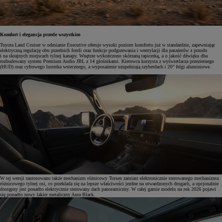
Komfort i elegancja przede wszystkim
Toyota Land Cruiser w odmianie Executive oferuje wysoki poziom komfortu już w standardzie, zapewniając
elektryczną regulację obu przednich foteli oraz funkcje podgrzewania i wentylacji dla pasażerów z przodu
i na skrajnych miejscach tylnej kanapy. Wnętrze wykończono skórzaną tapicerką, a o jakość dźwięku dba
rozbudowany system Premium Audio JBL z 14 głośnikami. Kierowca korzysta z wyświetlacza przeziernego
(HUD) oraz cyfrowego lusterka wstecznego, a wyposażenie uzupełniają szyberdach i 20” felgi aluminiowe.
W tej wersji zastosowano także mechanizm różnicowy Torsen zamiast elektronicznie sterowanego mechanizmu
różnicowego tylnej osi, co przekłada się na lepsze właściwości jezdne na utwardzonych drogach, a opcjonalnie
dostępny jest ponadto elektrycznie sterowany dach panoramiczny. W całej gamie modelu na rok 2026 pojawi
się ponadto nowy lakier metaliczny Aura Black.