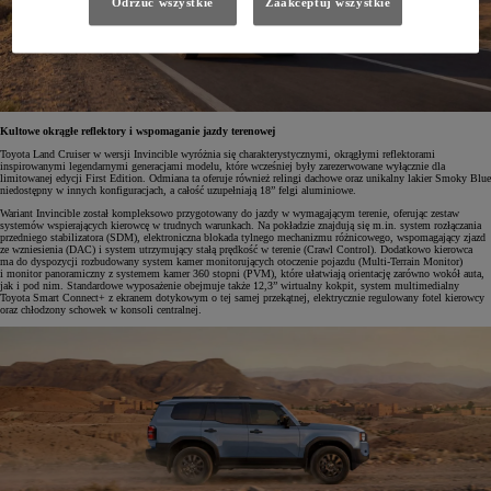
Odrzuć wszystkie
Zaakceptuj wszystkie
Kultowe okrągłe reflektory i wspomaganie jazdy terenowej
Toyota Land Cruiser w wersji Invincible wyróżnia się charakterystycznymi, okrągłymi reflektorami
inspirowanymi legendarnymi generacjami modelu, które wcześniej były zarezerwowane wyłącznie dla
limitowanej edycji First Edition. Odmiana ta oferuje również relingi dachowe oraz unikalny lakier Smoky Blue
niedostępny w innych konfiguracjach, a całość uzupełniają 18” felgi aluminiowe.
Wariant Invincible został kompleksowo przygotowany do jazdy w wymagającym terenie, oferując zestaw
systemów wspierających kierowcę w trudnych warunkach. Na pokładzie znajdują się m.in. system rozłączania
przedniego stabilizatora (SDM), elektroniczna blokada tylnego mechanizmu różnicowego, wspomagający zjazd
ze wzniesienia (DAC) i system utrzymujący stałą prędkość w terenie (Crawl Control). Dodatkowo kierowca
ma do dyspozycji rozbudowany system kamer monitorujących otoczenie pojazdu (Multi-Terrain Monitor)
i monitor panoramiczny z systemem kamer 360 stopni (PVM), które ułatwiają orientację zarówno wokół auta,
jak i pod nim. Standardowe wyposażenie obejmuje także 12,3” wirtualny kokpit, system multimedialny
Toyota Smart Connect+ z ekranem dotykowym o tej samej przekątnej, elektrycznie regulowany fotel kierowcy
oraz chłodzony schowek w konsoli centralnej.