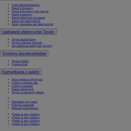
Lider elektromobilności
Napęd hybrydowy
Napęd hybrydowy typu plug-in
Napęd wodorowy
Napęd elektryczny na baterię
Zasięg aut elektrycznych
Zalety posiadania aut elektrycznych
Ładowanie elektrycznej Toyoty
Toyota HomeCharge
Toyota Charging Network
Jak naładować elektryczną Toyotę?
Systemy bezpieczeństwa
Toyota T-Mate
System eCall
Komunikacja z autem
Nowa aplikacja MyToyota
Cyfrowy opiekun auta
Usługi Connected
Płatne subskrypcje
Toyota Connectivity Match
Skontaktuj się z nami
Polityka ciasteczek
Deklaracja dostępności
(Opens in new window)
(Opens in new window)
(Opens in new window)
(Opens in new window)