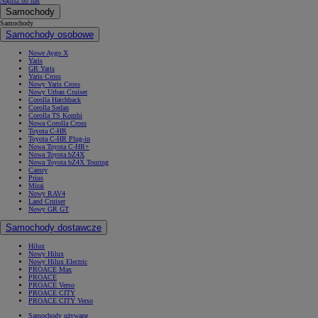
Napisz do nas
Samochody
Samochody
Samochody osobowe
Nowe Aygo X
Yaris
GR Yaris
Yaris Cross
Nowy Yaris Cross
Nowy Urban Cruiser
Corolla Hatchback
Corolla Sedan
Corolla TS Kombi
Nowa Corolla Cross
Toyota C-HR
Toyota C-HR Plug-in
Nowa Toyota C-HR+
Nowa Toyota bZ4X
Nowa Toyota bZ4X Touring
Camry
Prius
Mirai
Nowy RAV4
Land Cruiser
Nowy GR GT
Samochody dostawcze
Hilux
Nowy Hilux
Nowy Hilux Electric
PROACE Max
PROACE
PROACE Verso
PROACE CITY
PROACE CITY Verso
Samochody używane