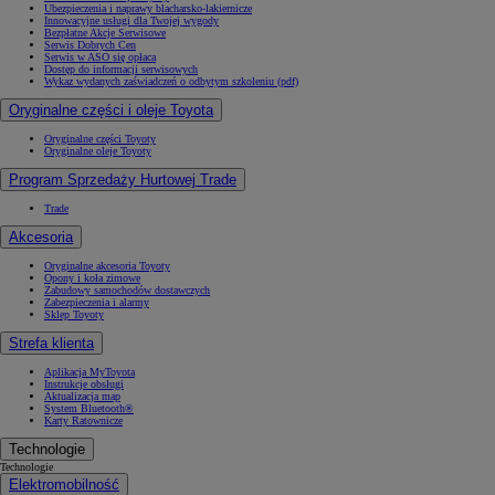
Ubezpieczenia i naprawy blacharsko-lakiernicze
Innowacyjne usługi dla Twojej wygody
Bezpłatne Akcje Serwisowe
Serwis Dobrych Cen
Serwis w ASO się opłaca
Dostęp do informacji serwisowych
Wykaz wydanych zaświadczeń o odbytym szkoleniu (pdf)
Oryginalne części i oleje Toyota
Oryginalne części Toyoty
Oryginalne oleje Toyoty
Program Sprzedaży Hurtowej Trade
Trade
Akcesoria
Oryginalne akcesoria Toyoty
Opony i koła zimowe
Zabudowy samochodów dostawczych
Zabezpieczenia i alarmy
Sklep Toyoty
Strefa klienta
Aplikacja MyToyota
Instrukcje obsługi
Aktualizacja map
System Bluetooth®
Karty Ratownicze
Technologie
Technologie
Elektromobilność