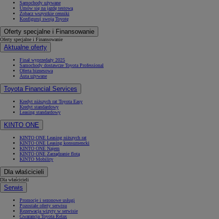
Samochody używane
Umów się na jazdę testową
Zobacz wszystkie cenniki
Konfiguruj swoją Toyotę
Oferty specjalne i Finansowanie
Oferty specjalne i Finansowanie
Aktualne oferty
Finał wyprzedaży 2025
Samochody dostawcze Toyota Professional
Oferta biznesowa
Auta używane
Toyota Financial Services
Kredyt niższych rat Toyota Easy
Kredyt standardowy
Leasing standardowy
KINTO ONE
KINTO ONE Leasing niższych rat
KINTO ONE Leasing konsumencki
KINTO ONE Najem
KINTO ONE Zarządzanie flotą
KINTO Mobility
Dla właścicieli
Dla właścicieli
Serwis
Promocje i sezonowe usługi
Pozostałe oferty serwisu
Rezerwacja wizyty w serwisie
Gwarancja Toyota Relax