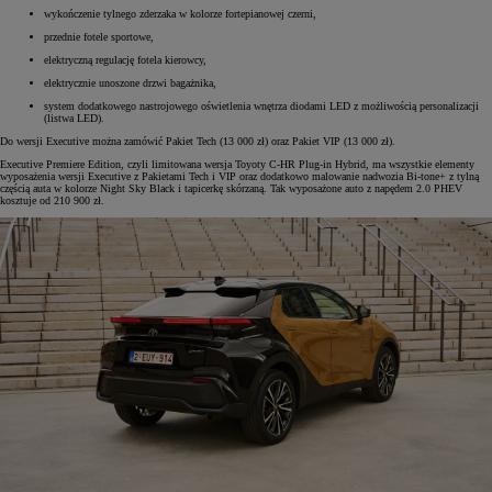
wykończenie tylnego zderzaka w kolorze fortepianowej czerni,
przednie fotele sportowe,
elektryczną regulację fotela kierowcy,
elektrycznie unoszone drzwi bagażnika,
system dodatkowego nastrojowego oświetlenia wnętrza diodami LED z możliwością personalizacji
(listwa LED).
Do wersji Executive można zamówić Pakiet Tech (13 000 zł) oraz Pakiet VIP (13 000 zł).
Executive Premiere Edition, czyli limitowana wersja Toyoty C-HR Plug-in Hybrid, ma wszystkie elementy
wyposażenia wersji Executive z Pakietami Tech i VIP oraz dodatkowo malowanie nadwozia Bi-tone+ z tylną
częścią auta w kolorze Night Sky Black i tapicerkę skórzaną. Tak wyposażone auto z napędem 2.0 PHEV
kosztuje od 210 900 zł.