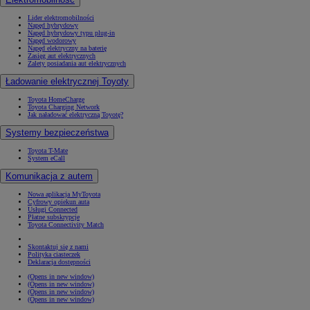
Lider elektromobilności
Napęd hybrydowy
Napęd hybrydowy typu plug-in
Napęd wodorowy
Napęd elektryczny na baterię
Zasięg aut elektrycznych
Zalety posiadania aut elektrycznych
Ładowanie elektrycznej Toyoty
Toyota HomeCharge
Toyota Charging Network
Jak naładować elektryczną Toyotę?
Systemy bezpieczeństwa
Toyota T-Mate
System eCall
Komunikacja z autem
Nowa aplikacja MyToyota
Cyfrowy opiekun auta
Usługi Connected
Płatne subskrypcje
Toyota Connectivity Match
Skontaktuj się z nami
Polityka ciasteczek
Deklaracja dostępności
(Opens in new window)
(Opens in new window)
(Opens in new window)
(Opens in new window)