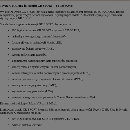
Toyota C-HR Plug-in Hybrid GR SPORT – od 199 900 zł
Wyjątkowa wersja GR SPORT powstała dzięki inspiracji osiągnięciami zespołu TOYOTA GAZOO Racing
w najbardziej prestiżowych seriach rajdowych i wyścigowych świata. Auto charakteryzuje się elementami
stylistycznymi GR SPORT.
Standardowe wyposażenie wersji GR SPORT obejmuje m.in.
19" felgi aluminiowe GR SPORT z oponami 225/50 R19,
tapicerką z ekologicznego zamszu Ultrasuede™,
światła główne w technologii Matrix LED,
adaptacyjne światła drogowe (AHS),
system doświetlania zakrętów,
automatyczne samopoziomowanie reflektorów przednich,
kamerę cofania z dynamicznymi liniami pomocniczymi,
system ostrzegania o ruchu poprzecznym z przodu pojazdu (FCTA),
monitor panoramiczny z systemem kamer 360 stopni (PVM),
kamerę monitorującą kierowcę (DMC),
asystenta zmiany pasa ruchu (LCA),
zaawansowanego asystenta parkowania Toyota Teammate Advanced Park.
Do auta można dokupić Pakiet VIP za 13 000 zł.
Limitowana wersja GR SPORT Premiere Edition prezentuje pełnię możliwości Toyoty C-HR Plug-in Hybrid.
Odmiana ta w standardzie ma m.in.
20" felgi aluminiowe GR SPORT z oponami 245/40 R20,
cyfrowe lusterko wsteczne,