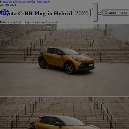
Przejdź do głównej zawartości
(Press Enter)
29 lipca 2024
Toyota C-HR Plug-in Hybrid już od 168 900 zł
Otwórz menu
Rabat w wysokości 12 tys. zł na wszystkie wersje