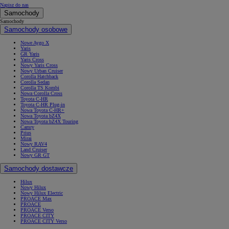
Napisz do nas
Samochody
Samochody
Samochody osobowe
Nowe Aygo X
Yaris
GR Yaris
Yaris Cross
Nowy Yaris Cross
Nowy Urban Cruiser
Corolla Hatchback
Corolla Sedan
Corolla TS Kombi
Nowa Corolla Cross
Toyota C-HR
Toyota C-HR Plug-in
Nowa Toyota C-HR+
Nowa Toyota bZ4X
Nowa Toyota bZ4X Touring
Camry
Prius
Mirai
Nowy RAV4
Land Cruiser
Nowy GR GT
Samochody dostawcze
Hilux
Nowy Hilux
Nowy Hilux Electric
PROACE Max
PROACE
PROACE Verso
PROACE CITY
PROACE CITY Verso