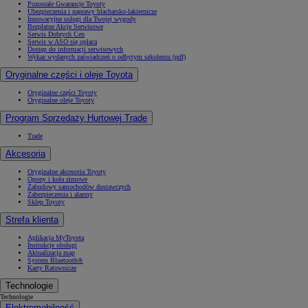
Pozostałe Gwarancje Toyoty
Ubezpieczenia i naprawy blacharsko-lakiernicze
Innowacyjne usługi dla Twojej wygody
Bezpłatne Akcje Serwisowe
Serwis Dobrych Cen
Serwis w ASO się opłaca
Dostęp do informacji serwisowych
Wykaz wydanych zaświadczeń o odbytym szkoleniu (pdf)
Oryginalne części i oleje Toyota
Oryginalne części Toyoty
Oryginalne oleje Toyoty
Program Sprzedaży Hurtowej Trade
Trade
Akcesoria
Oryginalne akcesoria Toyoty
Opony i koła zimowe
Zabudowy samochodów dostawczych
Zabezpieczenia i alarmy
Sklep Toyoty
Strefa klienta
Aplikacja MyToyota
Instrukcje obsługi
Aktualizacja map
System Bluetooth®
Karty Ratownicze
Technologie
Technologie
Elektromobilność