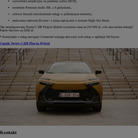
wyświetlacz projekcyjny na przedniej szybie (HUD),
systemem Premium Audio JBL z 9 głośnikami,
cyfrowy kluczyk (uruchomienie usługi w późniejszym terminie),
malowanie nadwozia Bi-tone+ z tylną częścią auta w kolorze Night Sky Black.
Tak skonfigurowaną Toyotę C-HR Plug-in Hybrid wyceniono teraz na 210 900 zł, a do auta można dokupić
Pakiet Skyview za 3500 zł.
* Korzystanie z usług nawigacji Connected wymaga aktywacji tych usług w aplikacji MyToyota.
Cennik Toyoty C-HR Plug-in Hybrid
Kontakt