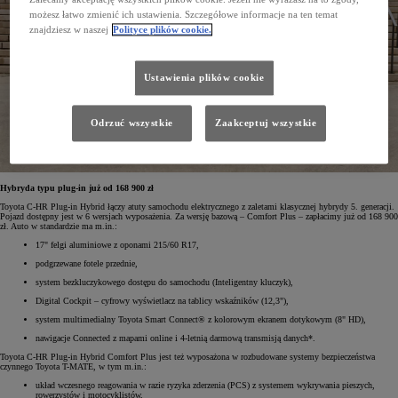
możesz łatwo zmienić ich ustawienia. Szczegółowe informacje na ten temat
znajdziesz w naszej
Polityce plików cookie.
Ustawienia plików cookie
Odrzuć wszystkie
Zaakceptuj wszystkie
Hybryda typu plug-in już od 168 900 zł
Toyota C-HR Plug-in Hybrid łączy atuty samochodu elektrycznego z zaletami klasycznej hybrydy 5. generacji.
Pojazd dostępny jest w 6 wersjach wyposażenia. Za wersję bazową – Comfort Plus – zapłacimy już od 168 900
zł. Auto w standardzie ma m.in.:
17" felgi aluminiowe z oponami 215/60 R17,
podgrzewane fotele przednie,
system bezkluczykowego dostępu do samochodu (Inteligentny kluczyk),
Digital Cockpit – cyfrowy wyświetlacz na tablicy wskaźników (12,3"),
system multimedialny Toyota Smart Connect® z kolorowym ekranem dotykowym (8" HD),
nawigacje Connected z mapami online i 4-letnią darmową transmisją danych*.
Toyota C-HR Plug-in Hybrid Comfort Plus jest też wyposażona w rozbudowane systemy bezpieczeństwa
czynnego Toyota T-MATE, w tym m.in.:
układ wczesnego reagowania w razie ryzyka zderzenia (PCS) z systemem wykrywania pieszych,
rowerzystów i motocyklistów,