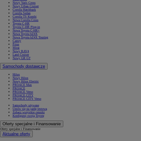
Nowy Yaris Cross
Nowy Urban Cruiser
Corolla Hatchback
Corolla Sedan
Corolla TS Kombi
Nowa Corolla Cross
Toyota C-HR
Toyota C-HR Plug-in
Nowa Toyota C-HR+
Nowa Toyota bZ4X
Nowa Toyota bZ4X Touring
Camry
Prius
Mirai
Nowy RAV4
Land Cruiser
Nowy GR GT
Samochody dostawcze
Hilux
Nowy Hilux
Nowy Hilux Electric
PROACE Max
PROACE
PROACE Verso
PROACE CITY
PROACE CITY Verso
Samochody używane
Umów się na jazdę testową
Zobacz wszystkie cenniki
Konfiguruj swoją Toyotę
Oferty specjalne i Finansowanie
Oferty specjalne i Finansowanie
Aktualne oferty