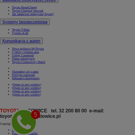
Toyota HomeCharge
Toyota Charging Network
Jak naładować elektryczną Toyotę?
Systemy bezpieczeństwa
Toyota T-Mate
System eCall
Komunikacja z autem
Nowa aplikacja MyToyota
Cyfrowy opiekun auta
Usługi Connected
Płatne subskrypcje
Toyota Connectivity Match
Skontaktuj się z nami
Polityka ciasteczek
Deklaracja dostępności
(Opens in new window)
(Opens in new window)
(Opens in new window)
(Opens in new window)
TOYOTA
KATOWICE tel. 32 200 80 00 e-mail:
toyota@toyota.katowice.pl
Copyright © Toyota 2026
Informacje prawne
Polityka prywatności