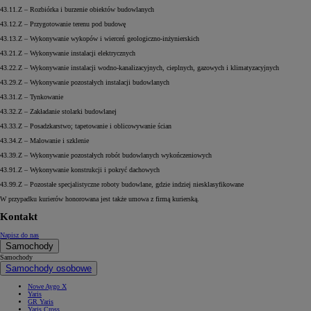
43.11.Z – Rozbiórka i burzenie obiektów budowlanych
43.12.Z – Przygotowanie terenu pod budowę
43.13.Z – Wykonywanie wykopów i wierceń geologiczno-inżynierskich
43.21.Z – Wykonywanie instalacji elektrycznych
43.22.Z – Wykonywanie instalacji wodno-kanalizacyjnych, cieplnych, gazowych i klimatyzacyjnych
43.29.Z – Wykonywanie pozostałych instalacji budowlanych
43.31.Z – Tynkowanie
43.32.Z – Zakładanie stolarki budowlanej
43.33.Z – Posadzkarstwo; tapetowanie i oblicowywanie ścian
43.34.Z – Malowanie i szklenie
43.39.Z – Wykonywanie pozostałych robót budowlanych wykończeniowych
43.91.Z – Wykonywanie konstrukcji i pokryć dachowych
43.99.Z – Pozostałe specjalistyczne roboty budowlane, gdzie indziej niesklasyfikowane
W przypadku kurierów honorowana jest także umowa z firmą kurierską.
Kontakt
Napisz do nas
Samochody
Samochody
Samochody osobowe
Nowe Aygo X
Yaris
GR Yaris
Yaris Cross