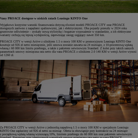
Vany PROACE dostępne w niskich ratach Leasingu KINTO One
Wyjątkowo korzystne warunki finansowania dotyczą również modeli PROACE CITY oraz PROACE
dostępnych zarówno z napędami spalinowymi, jak i elektrycznymi. Oba pojazdy przeszły w 2024 roku
gruntowne odświeżenie – zyskały nową stylistykę i bogatsze wyposażenie w standardzie, a ich elektryczne
warianty cechują się lepszą wydajnością, zapewniając zasięg sięgający nawet 350 km.
PROACE CITY w wersji Active z silnikiem 1.5 o mocy 100 KM w promocyjnym Leasingu KINTO One
kosztuje od 926 zł netto miesięcznie, jeśli umowa zostanie zawarta na 24 miesiące, z 10-procentową wpłatą
własną i 60 000 km limitu przebiegu, a także z pakietem serwisowym Standard. Z kolei przy takich samych
parametrach umowy miesięczna rata netto dla vana PROACE z silnikiem 2.0 140 KM w wersji Active wynosi
od 1260 zł.
Za PROACE CITY w wersji Active z jednostką napędową 1.5 o mocy 100 KM w specjalnym Leasingu
KINTO One zapłacimy od 926 zł netto za miesiąc. Oferta ta obowiązuje przy kontrakcie na 24 miesiące
z początkową wpłatą własną wynoszącą 10%, limitem przebiegu do 60 000 km oraz pakietem serwisowym
Standard. Natomiast przy identycznych warunkach umowy miesięczna rata netto za vana PROACE