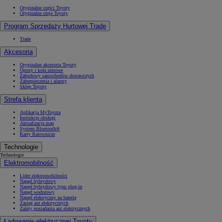
Oryginalne części Toyoty
Oryginalne oleje Toyoty
Program Sprzedaży Hurtowej Trade
Trade
Akcesoria
Oryginalne akcesoria Toyoty
Opony i koła zimowe
Zabudowy samochodów dostawczych
Zabezpieczenia i alarmy
Sklep Toyoty
Strefa klienta
Aplikacja MyToyota
Instrukcje obsługi
Aktualizacja map
System Bluetooth®
Karty Ratownicze
Technologie
Technologie
Elektromobilność
Lider elektromobilności
Napęd hybrydowy
Napęd hybrydowy typu plug-in
Napęd wodorowy
Napęd elektryczny na baterię
Zasięg aut elektrycznych
Zalety posiadania aut elektrycznych
Ładowanie elektrycznej Toyoty