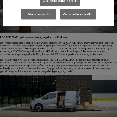
Ustawienia plików cookie
Odrzuć wszystkie
Zaakceptuj wszystkie
PROACE MAX z pakietem serwisowym już od 1 406 zł netto
Najwyższe oszczędności czekają na nabywców modelu Toyota PROACE MAX, który łączy mocne jednostki
napędowe i charakterystyczną stylistykę z imponującą ładownością oraz ogromną przestrzenią transportową.
Za vana z nadwoziem L3H2 wyposażonego w silnik 2.2 o mocy 140 KM w wersji Active miesięczna opłata
w Leasingu KINTO One wynosi zaledwie 1 406 zł netto. Warunki te dotyczą 24-miesięcznej umowy
z wkładem własnym na poziomie 10%, limitem 60 000 km oraz pakietem serwisowym Standard.
Największy model w linii Toyota Professional Toyota PROACE MAX, podobnie jak pozostałe pojazdy
w ofercie, jest chroniony Gwarancją PRO przez okres trzech lat lub do przebiegu 1 000 000 km. Wszystkie auta
posiadają również Gwarancję Mobilności stanowiącą zabezpieczenie przed nieoczekiwanymi zdarzeniami
wpływającymi na funkcjonowanie firmowej floty pojazdów dostawczych. W razie awarii klient otrzymuje
pojazd zastępczy lub zwrot kosztów w przypadku jego wypożyczenia.