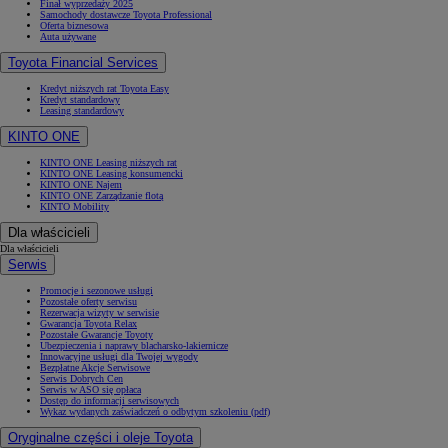
Finał wyprzedaży 2025
Samochody dostawcze Toyota Professional
Oferta biznesowa
Auta używane
Toyota Financial Services
Kredyt niższych rat Toyota Easy
Kredyt standardowy
Leasing standardowy
KINTO ONE
KINTO ONE Leasing niższych rat
KINTO ONE Leasing konsumencki
KINTO ONE Najem
KINTO ONE Zarządzanie flotą
KINTO Mobility
Dla właścicieli
Dla właścicieli
Serwis
Promocje i sezonowe usługi
Pozostałe oferty serwisu
Rezerwacja wizyty w serwisie
Gwarancja Toyota Relax
Pozostałe Gwarancje Toyoty
Ubezpieczenia i naprawy blacharsko-lakiernicze
Innowacyjne usługi dla Twojej wygody
Bezpłatne Akcje Serwisowe
Serwis Dobrych Cen
Serwis w ASO się opłaca
Dostęp do informacji serwisowych
Wykaz wydanych zaświadczeń o odbytym szkoleniu (pdf)
Oryginalne części i oleje Toyota