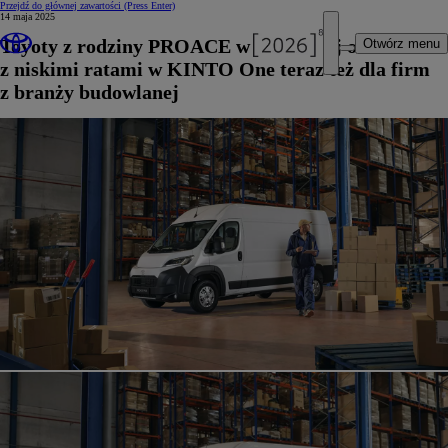
Przejdź do głównej zawartości
(Press Enter)
14 maja 2025
Toyoty z rodziny PROACE w specjalnej ofercie
Otwórz menu
z niskimi ratami w KINTO One teraz też dla firm
z branży budowlanej