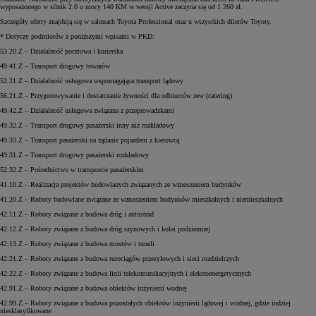
wyposażonego w silnik 2.0 o mocy 140 KM w wersji Active zaczyna się od 1 260 zł.
Szczegóły oferty znajdują się w salonach Toyota Professional oraz u wszystkich dilerów Toyoty.
* Dotyczy podmiotów z poniższymi wpisami w PKD:
53.20.Z – Działalność pocztowa i kurierska
49.41.Z – Transport drogowy towarów
52.21.Z – Działalność usługowa wspomagająca transport lądowy
56.21.Z – Przygotowywanie i dostarczanie żywności dla odbiorców zew (catering)
49.42.Z – Działalność usługowa związana z przeprowadzkami
49.32.Z – Transport drogowy pasażerski inny niż rozkładowy
49.33.Z – Transport pasażerski na żądanie pojazdem z kierowcą
49.31.Z – Transport drogowy pasażerski rozkładowy
52.32.Z – Pośrednictwo w transporcie pasażerskim
41.10.Z – Realizacja projektów budowlanych związanych ze wznoszeniem budynków
41.20.Z – Roboty budowlane związane ze wznoszeniem budynków mieszkalnych i niemieszkalnych
42.11.Z – Roboty związane z budowa dróg i autostrad
42.12.Z – Roboty związane z budowa dróg szynowych i kolei podziemnej
42.13.Z – Roboty związane z budowa mostów i tuneli
42.21.Z – Roboty związane z budowa rurociągów przesyłowych i sieci rozdzielczych
42.22.Z – Roboty związane z budowa linii telekomunikacyjnych i elektroenergetycznych
42.91.Z – Roboty związane z budowa obiektów inżynierii wodnej
42.99.Z – Roboty związane z budowa pozostałych obiektów inżynierii lądowej i wodnej, gdzie indziej
niesklasyfikowane