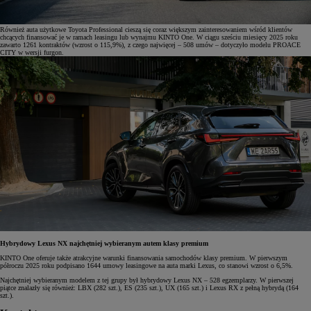
Również auta użytkowe Toyota Professional cieszą się coraz większym zainteresowaniem wśród klientów
chcących finansować je w ramach leasingu lub wynajmu KINTO One. W ciągu sześciu miesięcy 2025 roku
zawarto 1261 kontraktów (wzrost o 115,9%), z czego najwięcej – 508 umów – dotyczyło modelu PROACE
CITY w wersji furgon.
Hybrydowy Lexus NX najchętniej wybieranym autem klasy premium
KINTO One oferuje także atrakcyjne warunki finansowania samochodów klasy premium. W pierwszym
półroczu 2025 roku podpisano 1644 umowy leasingowe na auta marki Lexus, co stanowi wzrost o 6,5%.
Najchętniej wybieranym modelem z tej grupy był hybrydowy Lexus NX – 528 egzemplarzy. W pierwszej
piątce znalazły się również: LBX (282 szt.), ES (235 szt.), UX (165 szt.) i Lexus RX z pełną hybrydą (164
szt.).