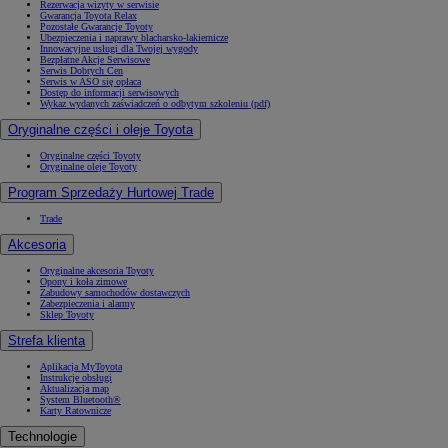
Rezerwacja wizyty w serwisie
Gwarancja Toyota Relax
Pozostałe Gwarancje Toyoty
Ubezpieczenia i naprawy blacharsko-lakiernicze
Innowacyjne usługi dla Twojej wygody
Bezpłatne Akcje Serwisowe
Serwis Dobrych Cen
Serwis w ASO się opłaca
Dostęp do informacji serwisowych
Wykaz wydanych zaświadczeń o odbytym szkoleniu (pdf)
Oryginalne części i oleje Toyota
Oryginalne części Toyoty
Oryginalne oleje Toyoty
Program Sprzedaży Hurtowej Trade
Trade
Akcesoria
Oryginalne akcesoria Toyoty
Opony i koła zimowe
Zabudowy samochodów dostawczych
Zabezpieczenia i alarmy
Sklep Toyoty
Strefa klienta
Aplikacja MyToyota
Instrukcje obsługi
Aktualizacja map
System Bluetooth®
Karty Ratownicze
Technologie