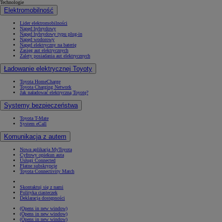
Technologie
Elektromobilność
Lider elektromobilności
Napęd hybrydowy
Napęd hybrydowy typu plug-in
Napęd wodorowy
Napęd elektryczny na baterię
Zasięg aut elektrycznych
Zalety posiadania aut elektrycznych
Ładowanie elektrycznej Toyoty
Toyota HomeCharge
Toyota Charging Network
Jak naładować elektryczną Toyotę?
Systemy bezpieczeństwa
Toyota T-Mate
System eCall
Komunikacja z autem
Nowa aplikacja MyToyota
Cyfrowy opiekun auta
Usługi Connected
Płatne subskrypcje
Toyota Connectivity Match
Skontaktuj się z nami
Polityka ciasteczek
Deklaracja dostępności
(Opens in new window)
(Opens in new window)
(Opens in new window)