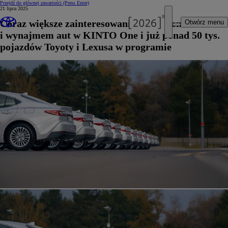
Przejdź do głównej zawartości
(Press Enter)
21 lipca 2025
Coraz większe zainteresowanie leasingiem
Otwórz menu
i wynajmem aut w KINTO One i już ponad 50 tys.
pojazdów Toyoty i Lexusa w programie