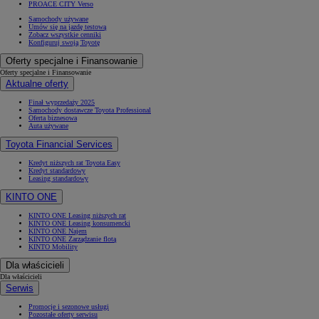
PROACE CITY Verso
Samochody używane
Umów się na jazdę testową
Zobacz wszystkie cenniki
Konfiguruj swoją Toyotę
Oferty specjalne i Finansowanie
Oferty specjalne i Finansowanie
Aktualne oferty
Finał wyprzedaży 2025
Samochody dostawcze Toyota Professional
Oferta biznesowa
Auta używane
Toyota Financial Services
Kredyt niższych rat Toyota Easy
Kredyt standardowy
Leasing standardowy
KINTO ONE
KINTO ONE Leasing niższych rat
KINTO ONE Leasing konsumencki
KINTO ONE Najem
KINTO ONE Zarządzanie flotą
KINTO Mobility
Dla właścicieli
Dla właścicieli
Serwis
Promocje i sezonowe usługi
Pozostałe oferty serwisu