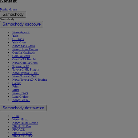
Kontakt
Napisz do nas
Samochody
Samochody
Samochody osobowe
Nowe Aygo X
Yaris
GR Yaris
Yaris Cross
Nowy Yaris Cross
Nowy Urban Cruiser
Corolla Hatchback
Corolla Sedan
Corolla TS Kombi
Nowa Corolla Cross
Toyota C-HR
Toyota C-HR Plug-in
Nowa Toyota C-HR+
Nowa Toyota bZ4X
Nowa Toyota bZ4X Touring
Camry
Prius
Mirai
Nowy RAV4
Land Cruiser
Nowy GR GT
Samochody dostawcze
Hilux
Nowy Hilux
Nowy Hilux Electric
PROACE Max
PROACE
PROACE Verso
PROACE CITY