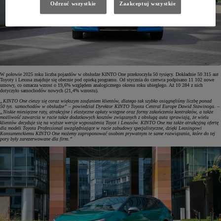
Odrzuć wszystkie
Zaakceptuj wszystkie
W połowie 2025 roku liczba pojazdów w obsłudze KINTO One przekroczyła 50 tysięcy. Dokładnie 50 315 aut
Toyoty i Lexusa znajduje się obecnie pod opieką programu. Od stycznia do czerwca podpisano 11 102 nowe
umowy, co oznacza wzrost o 19,6% względem analogicznego okresu roku ubiegłego. Aż 10 284 z nich
dotyczyło samochodów nowych (21,4% wzrostu).
„KINTO One cieszy się coraz większym zaufaniem klientów, dlatego tak szybko osiągnęliśmy liczbę ponad
50 tys. samochodów w obsłudze” – powiedział Dyrektor KINTO Toyota Central Europe Dawid Stawinoga. –
„Niskie miesięczne raty, atrakcyjne i elastyczne opłaty wstępne oraz formy zakończenia kontraktów, a także
możliwość zawarcia w racie także dodatkowych kosztów związanych z obsługą auta sprawiają, że wielu
klientów decyduje się na wyższe wersje wyposażenia Toyot i Lexusów. KINTO One ma także atrakcyjną ofertę
dla modeli Toyota Professional uwzględniające w racie zabudowy specjalistyczne, dzięki Leasingowi
Konsumenckiemu KINTO One możemy zaproponować osobom prywatnym te same rozwiązania, które do tej
pory były zarezerwowane dla firm.”