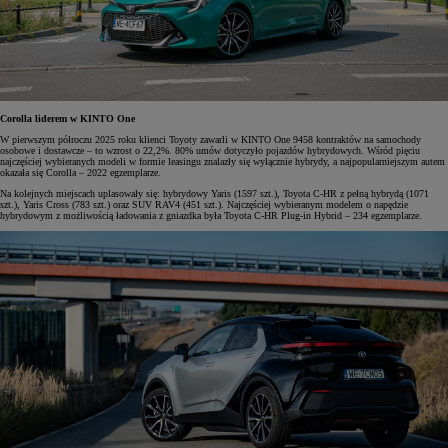
Corolla liderem w KINTO One
W pierwszym półroczu 2025 roku klienci Toyoty zawarli w KINTO One 9458 kontraktów na samochody
osobowe i dostawcze – to wzrost o 22,2%. 80% umów dotyczyło pojazdów hybrydowych. Wśród pięciu
najczęściej wybieranych modeli w formie leasingu znalazły się wyłącznie hybrydy, a najpopularniejszym autem
okazała się Corolla – 2022 egzemplarze.
Na kolejnych miejscach uplasowały się: hybrydowy Yaris (1597 szt.), Toyota C-HR z pełną hybrydą (1071
szt.), Yaris Cross (783 szt.) oraz SUV RAV4 (451 szt.). Najczęściej wybieranym modelem o napędzie
hybrydowym z możliwością ładowania z gniazdka była Toyota C-HR Plug-in Hybrid – 234 egzemplarze.