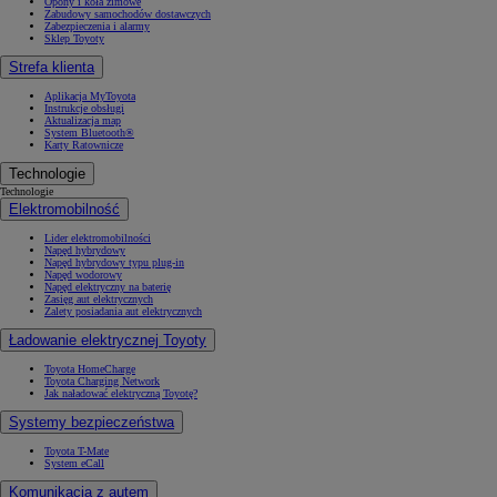
Opony i koła zimowe
Zabudowy samochodów dostawczych
Zabezpieczenia i alarmy
Sklep Toyoty
Strefa klienta
Aplikacja MyToyota
Instrukcje obsługi
Aktualizacja map
System Bluetooth®
Karty Ratownicze
Technologie
Technologie
Elektromobilność
Lider elektromobilności
Napęd hybrydowy
Napęd hybrydowy typu plug-in
Napęd wodorowy
Napęd elektryczny na baterię
Zasięg aut elektrycznych
Zalety posiadania aut elektrycznych
Ładowanie elektrycznej Toyoty
Toyota HomeCharge
Toyota Charging Network
Jak naładować elektryczną Toyotę?
Systemy bezpieczeństwa
Toyota T-Mate
System eCall
Komunikacja z autem