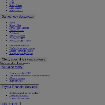
Prius
Mirai
Nowy RAV4
Land Cruiser
Nowy GR GT
Samochody dostawcze
Hilux
Nowy Hilux
Nowy Hilux Electric
PROACE Max
PROACE
PROACE Verso
PROACE CITY
PROACE CITY Verso
Samochody używane
Umów się na jazdę testową
Zobacz wszystkie cenniki
Konfiguruj swoją Toyotę
Oferty specjalne i Finansowanie
Oferty specjalne i Finansowanie
Aktualne oferty
Finał wyprzedaży 2025
Samochody dostawcze Toyota Professional
Oferta biznesowa
Auta używane
Toyota Financial Services
Kredyt niższych rat Toyota Easy
Kredyt standardowy
Leasing standardowy
KINTO ONE