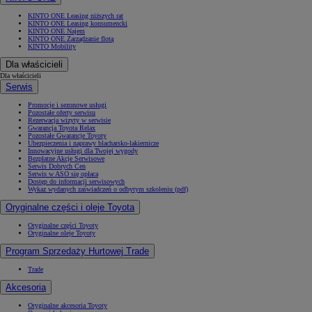
KINTO ONE Leasing niższych rat
KINTO ONE Leasing konsumencki
KINTO ONE Najem
KINTO ONE Zarządzanie flotą
KINTO Mobility
Dla właścicieli
Dla właścicieli
Serwis
Promocje i sezonowe usługi
Pozostałe oferty serwisu
Rezerwacja wizyty w serwisie
Gwarancja Toyota Relax
Pozostałe Gwarancje Toyoty
Ubezpieczenia i naprawy blacharsko-lakiernicze
Innowacyjne usługi dla Twojej wygody
Bezpłatne Akcje Serwisowe
Serwis Dobrych Cen
Serwis w ASO się opłaca
Dostęp do informacji serwisowych
Wykaz wydanych zaświadczeń o odbytym szkoleniu (pdf)
Oryginalne części i oleje Toyota
Oryginalne części Toyoty
Oryginalne oleje Toyoty
Program Sprzedaży Hurtowej Trade
Trade
Akcesoria
Oryginalne akcesoria Toyoty