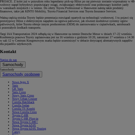
PROACE. Z kolei już w przyszłym roku legendarny pick-up Hilux po raz pierwszy zostanie wyposażony w 48-
woltowy napęd hybrydowy poprawiający osiągi, zwiększający efektywność oraz podnoszący komfort jazdy
w warunkach miejskich i w terenie. Do oferty Toyota Professional w Hanowerze należą także produkty
finansowe, takie jak KINTO Mobility, Toyota Financial Services oraz Toyota Insurance Services.
Ważną częścią stoiska Toyoty będzie prezentacja rozwiązań opartych na technologii wodorowej. I tu pojawi się
prototypowy Hilux z elektrycznym napędem na ogniwa paliwowe, jak również modułowe systemy ogniw
paliwowych, które Toyota oferuje innym producentom (OEM) do zastosowania w ciężarówkach, autobusach
i pozostałych środkach transportu.
Targi IAA Transportation 2024 odbędą się w Hanowerze na terenie Deutsche Messe w dniach 17–22 września.
Konferencja prasowa Toyoty zaplanowana jest na 16 września o godzinie 10:20, natomiast 17 września o 14:30
w sali 12 w Centrum Kongresowym marka będzie uczestniczyć w debacie dotyczącej alternatywnych napędów
dla pojazdów użytkowych.
Kontakt
Napisz do nas
Samochody
Samochody
Samochody osobowe
Nowe Aygo X
Yaris
GR Yaris
Yaris Cross
Nowy Yaris Cross
Nowy Urban Cruiser
Corolla Hatchback
Corolla Sedan
Corolla TS Kombi
Nowa Corolla Cross
Toyota C-HR
Toyota C-HR Plug-in
Nowa Toyota C-HR+
Nowa Toyota bZ4X
Nowa Toyota bZ4X Touring
Camry