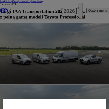
Przejdź do głównej zawartości
(Press Enter)
4 września 2024
Targi IAA Transportation 2024 w Hanowerze
Otwórz menu
z pełną gamą modeli Toyota Professional