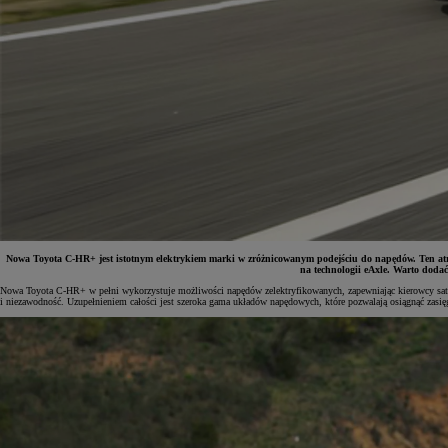
Nowa Toyota C-HR+ jest istotnym elektrykiem marki w zróżnicowanym podejściu do napędów. Ten at
na technologii eAxle. Warto doda
Nowa Toyota C-HR+ w pełni wykorzystuje możliwości napędów zelektryfikowanych, zapewniając kierowcy satysf
i niezawodność. Uzupełnieniem całości jest szeroka gama układów napędowych, które pozwalają osiągnąć za
Od
81 900 zł
Yaris Cross
HYBRID