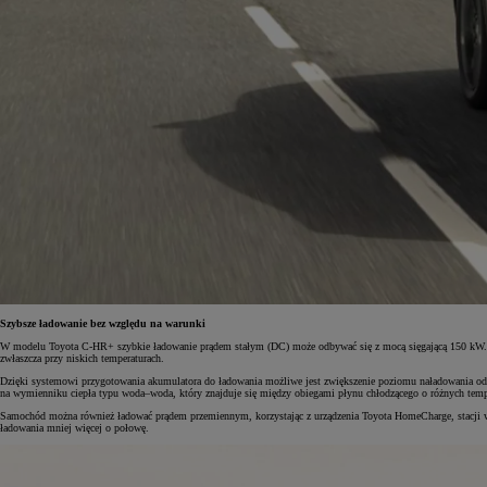
Szybsze ładowanie bez względu na warunki
W modelu Toyota C-HR+ szybkie ładowanie prądem stałym (DC) może odbywać się z mocą sięgającą 150 kW. Wy
zwłaszcza przy niskich temperaturach.
Dzięki systemowi przygotowania akumulatora do ładowania możliwe jest zwiększenie poziomu naładowania od 1
na wymienniku ciepła typu woda–woda, który znajduje się między obiegami płynu chłodzącego o różnych tempe
Samochód można również ładować prądem przemiennym, korzystając z urządzenia Toyota HomeCharge, stacji w
ładowania mniej więcej o połowę.