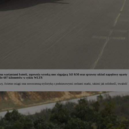
oma wariantami baterii, zapewnia wysoką moc sięgającą 343 KM oraz sprawny układ napędowy oparty
c do 607 kilometrów w cyklu WLTP.
, świetne osiągi oraz nowoczesną stylistykę z podstawowymi cechami marki, takimi jak solidność, trwałość