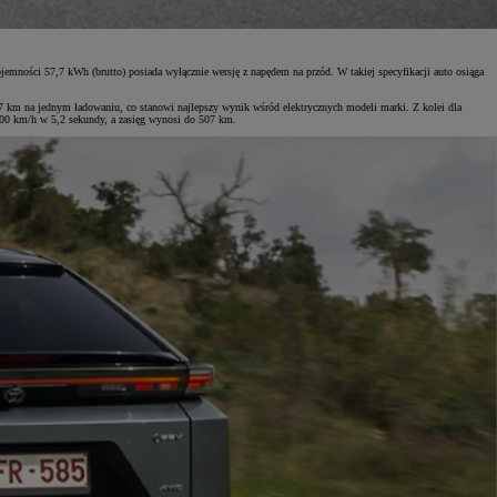
mności 57,7 kWh (brutto) posiada wyłącznie wersję z napędem na przód. W takiej specyfikacji auto osiąga
km na jednym ładowaniu, co stanowi najlepszy wynik wśród elektrycznych modeli marki. Z kolei dla
100 km/h w 5,2 sekundy, a zasięg wynosi do 507 km.