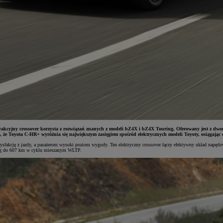
rakcyjny crossover korzysta z rozwiązań znanych z modeli bZ4X i bZ4X Touring. Oferowany jest z dw
ć, że Toyota C-HR+ wyróżnia się największym zasięgiem spośród elektrycznych modeli Toyoty, osiągają
akcję z jazdy, a pasażerom wysoki poziom wygody. Ten elektryczny crossover łączy efektywny układ napędowy
sięg do 607 km w cyklu mieszanym WLTP.