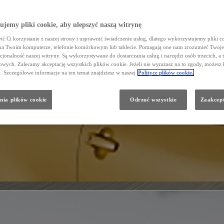
jemy pliki cookie, aby ulepszyć naszą witrynę
ć Ci korzystanie z naszej strony i usprawnić świadczenie usług, dlatego wykorzystujemy pliki co
na Twoim komputerze, telefonie komórkowym lub tablecie. Pomagają one nam zrozumieć Twoje 
cjonalność naszej witryny. Są wykorzystywane do dostarczania usług i narzędzi osób trzecich, a 
wych. Zalecamy akceptację wszystkich plików cookie. Jeżeli nie wyrażasz na to zgody, możesz 
a. Szczegółowe informacje na ten temat znajdziesz w naszej
Polityce plików cookie.
nia plików cookie
Odrzuć wszystkie
Zaakcept