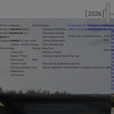
Praca w Toyocie
Strefa klienta
Świętujemy 35 lat Toyoty w Polsce
Toyota Central Europ
Zarządza
sing niższych rat
Aktualne oferty
Aplikacja MyToyota
Odkryj 35 wyjątkowych ofert
Skontaktuj się z nam
Komfort 
Ak
asing konsumencki
Dołącz do nas
Instrukcje obsługi
pr
Umów się na jazdę testową
Zapytaj 
ajem
Kontakt
Aktualizacja map
Ce
floty
ządzanie flotą
Skontaktuj się z nami
System Bluetooth®
ws
y
Salony i serwisy Toyoty
Karty Ratownicze
mo
Technologie
Toyota Collection
Kalkulat
S
Innowacje
Kolekcje Toyoty
do
Toyota T-Mate
Kolekcje Toyoty Gazoo Racing
To
Motorsport
FAQ
Pr
System eCall
Najczęściej zadawane pytania
Of
Cyfrowy opiekun auta
Wykaz wydanych zaświadczeń o odbytym szkoleniu (pdf)
KI
Ładowanie
fi
Connected
S
u
in
w
U
si
ja
te