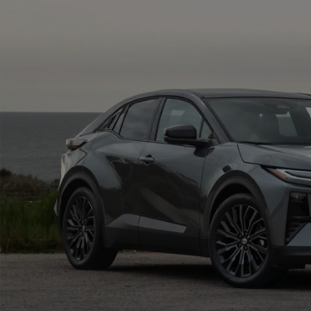
Od
105 300 zł
Corolla Hatchback
HYBRID