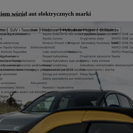
iem wśród aut elektrycznych marki
a Katowice
Kontakt
rniczy
kt
Kluby dla dzieci i młodzieży
Ekobonus dla hybryd Toyoty
Oryginalne części i oleje Toyoty
KINTO ONE
zne
SUV i Terenowe
Rodzinne
Hybrydowe Plug-in
Dostawcze
ernia Toyota Katowice
ny pracy w działach
Toyota Kids
Oferta dla osób z niepełnosprawnościami
Oryginalne części
KINTO ONE Lea
sy
Toyota Juniors
Oryginalne oleje
KINTO ONE Le
ko-lakiernicze
y
Konkurs Dream Car
Program Sprzedaży Hurtowej Trade
KINTO ONE N
 w Toyota Katowice
Elektromobilność
Trade
KINTO ONE Zar
 Kontroli Pojazdów
Lider elektromobilności
Akcesoria
KINTO Mobilit
ty w serwisie
ing Service
Napęd hybrydowy
Oryginalne akcesoria Toyoty
 mechanicznego
uracja w Toyota Katowice
Napęd hybrydowy typu plug-in
Opony i koła zimowe
a dla aut po gwarancji podstawowej
ka prywatności
Napęd wodorowy
Zabudowy samochodów dostawczych
blacharsko-lakierniczego
yka środowiskowa i strategia podatkowa za rok 2023
Napęd elektryczny na baterię
Zabezpieczenia i alarmy
ugi sezonowe
Zasięg aut elektrycznych
Sklep Toyoty
ty
Zalety posiadania aut elektrycznych
e serwisowe
Aktualności
 serwisowa Takata
Nowości i wydarzenia
 przypadku awarii lub kolizji
Newsletter
niczne
Porady
wygody Klientów
Regulacje CAFE