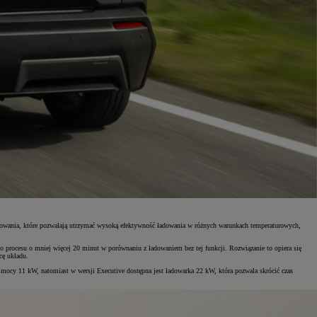
towania, które pozwalają utrzymać wysoką efektywność ładowania w różnych warunkach temperaturowych,
 procesu o mniej więcej 20 minut w porównaniu z ładowaniem bez tej funkcji. Rozwiązanie to opiera się
cę układu.
cy 11 kW, natomiast w wersji Executive dostępna jest ładowarka 22 kW, która pozwala skrócić czas