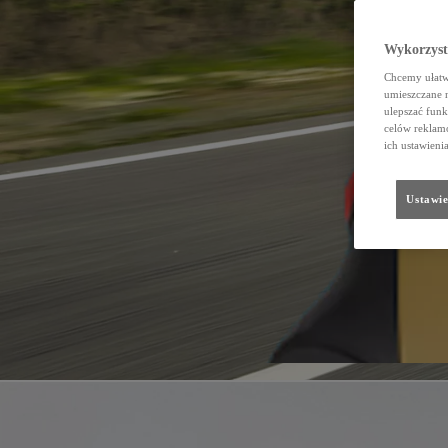
Wykorzystu
Chcemy ułatwi
umieszczane 
ulepszać funk
celów reklamo
ich ustawieni
Ustawie