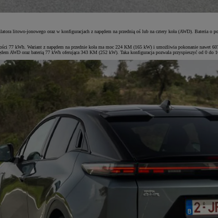
ra litowo-jonowego oraz w konfiguracjach z napędem na przednią oś lub na cztery koła (AWD). Bateria o poje
ości 77 kWh. Wariant z napędem na przednie koła ma moc 224 KM (165 kW) i umożliwia pokonanie nawet 607 
apędem AWD oraz baterią 77 kWh oferująca 343 KM (252 kW). Taka konfiguracja pozwala przyspieszyć od 0 do 