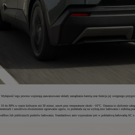
dajność tego procesu wspierają zaawansowane układy zarządzania baterią oraz funkcja jej wstępnego przygo
0 do 80% w czasie krótszym niż 30 minut, nawet przy temperaturze około −10°C. Oznacza to skrócenie całego
raturach i umożliwia równomierne ogrzewanie ogniw, co przekłada się na wyższą moc ładowania i stabilną pra
allbox lub publicznych punktów ładowania. Standardowo auto wyposażone jest w pokładową ładowarkę AC o mo