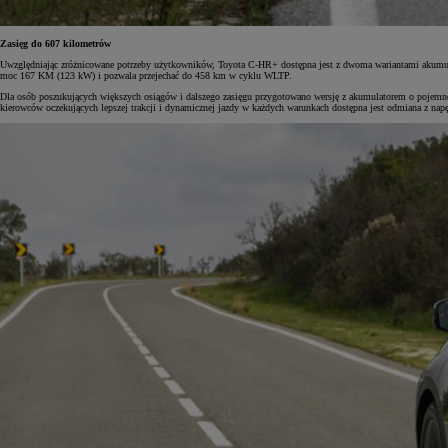
Zasięg do 607 kilometrów
Uwzględniając zróżnicowane potrzeby użytkowników, Toyota C-HR+ dostępna jest z dwoma wariantami akumulato
moc 167 KM (123 kW) i pozwala przejechać do 458 km w cyklu WLTP.
Dla osób poszukujących większych osiągów i dalszego zasięgu przygotowano wersję z akumulatorem o pojemn
kierowców oczekujących lepszej trakcji i dynamicznej jazdy w każdych warunkach dostępna jest odmiana z n