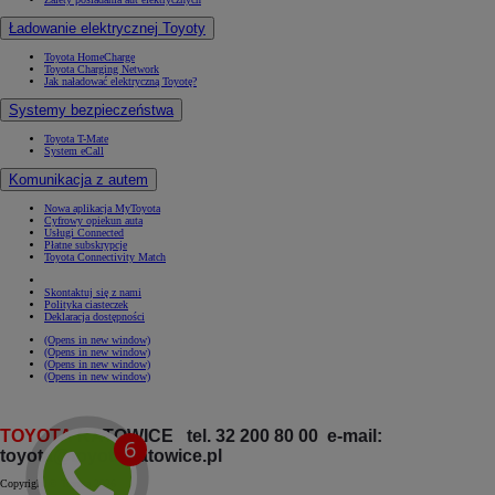
Ładowanie elektrycznej Toyoty
Toyota HomeCharge
Toyota Charging Network
Jak naładować elektryczną Toyotę?
Systemy bezpieczeństwa
Toyota T-Mate
System eCall
Komunikacja z autem
Nowa aplikacja MyToyota
Cyfrowy opiekun auta
Usługi Connected
Płatne subskrypcje
Toyota Connectivity Match
Skontaktuj się z nami
Polityka ciasteczek
Deklaracja dostępności
(Opens in new window)
(Opens in new window)
(Opens in new window)
(Opens in new window)
TOYOTA
KATOWICE tel. 32 200 80 00 e-mail:
toyota@toyota.katowice.pl
Copyright © Toyota 2026