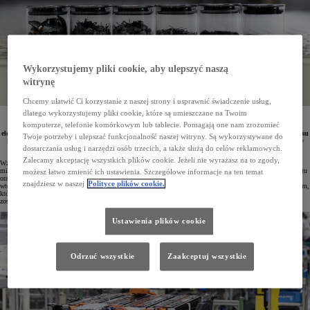
Wykorzystujemy pliki cookie, aby ulepszyć naszą
witrynę
Chcemy ułatwić Ci korzystanie z naszej strony i usprawnić świadczenie usług,
dlatego wykorzystujemy pliki cookie, które są umieszczane na Twoim
Inżynierowie z Toyota Chemical Engineering stworzyli innowacyjną metodę recyklingu baterii
komputerze, telefonie komórkowym lub tablecie. Pomagają one nam zrozumieć
wykorzystywanych w pojazdach o napędzie hybrydowym, hybrydach typu plug-in oraz autach
elektrycznych. Nowe rozwiązanie wyróżnia się redukcją emisji dwutlenku węgla podczas całego procesu
Twoje potrzeby i ulepszać funkcjonalność naszej witryny. Są wykorzystywane do
technologicznego oraz umożliwia efektywniejsze odzyskiwanie cennych materiałów, takich jak lit czy
kobalt.
dostarczania usług i narzędzi osób trzecich, a także służą do celów reklamowych.
Zalecamy akceptację wszystkich plików cookie. Jeżeli nie wyrażasz na to zgody,
Wzrost popularności pojazdów elektrycznych i hybrydowych prowadzi do zwiększonego popytu na kluczowe
minerały niezbędne do wytwarzania baterii litowo-jonowych i innych rozwiązań elektrycznych, szczególnie litu
możesz łatwo zmienić ich ustawienia. Szczegółowe informacje na ten temat
oraz kobaltu. Z uwagi na ograniczoną dostępność tych pierwiastków w przyrodzie odzyskiwanie surowców
znajdziesz w naszej
Polityce plików cookie.
wtórnych staje się kwestią priorytetową i doskonale wpisuje się w koncepcję gospodarki o obiegu zamkniętym,
która wesprze starania w osiągnięciu zerowego śladu węglowego. Dodatkowo producenci baterii w Europie
zostaną zobligowani od 2031 roku do stosowania metali pochodzących z recyklingu zużytych akumulatorów.
Ustawienia plików cookie
Odrzuć wszystkie
Zaakceptuj wszystkie