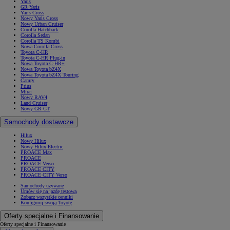
Yaris
GR Yaris
Yaris Cross
Nowy Yaris Cross
Nowy Urban Cruiser
Corolla Hatchback
Corolla Sedan
Corolla TS Kombi
Nowa Corolla Cross
Toyota C-HR
Toyota C-HR Plug-in
Nowa Toyota C-HR+
Nowa Toyota bZ4X
Nowa Toyota bZ4X Touring
Camry
Prius
Mirai
Nowy RAV4
Land Cruiser
Nowy GR GT
Samochody dostawcze
Hilux
Nowy Hilux
Nowy Hilux Electric
PROACE Max
PROACE
PROACE Verso
PROACE CITY
PROACE CITY Verso
Samochody używane
Umów się na jazdę testową
Zobacz wszystkie cenniki
Konfiguruj swoją Toyotę
Oferty specjalne i Finansowanie
Oferty specjalne i Finansowanie