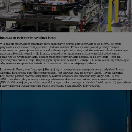
Innowacyjne podejście do recyklingu baterii
W aktualnie stosowanych technikach recyklingu zużyte akumulatory kierowane są do pieców, po czym
pozyskane z nich metale zostają zebrane i poddane obróbce. Proces spalania powoduje straty cennych
materiałów oraz generuje znaczne emisje dwutlenku węgla. Aby pełny cykl istnienia samochodu można było
uznać za całkowicie neutralny dla klimatu, niezbędna jest gruntowna analiza wszystkich źródeł emisji –
począwszy od wyprodukowania, poprzez zakończenie użytkowania pojazdu, aż po utylizację – oraz ich
systematyczna minimalizacja. Decydującym czynnikiem w redukcji emisji CO2 może okazać się technologia
odzyskiwania komponentów baterii bez konieczności ich wcześniejszego spalania.
Inżynierowie Toyoty oraz firmy specjalizującej się w przemysłowym zagospodarowaniu odpadów Toyota
Chemical Engineering pomyślnie przeprowadzili już pierwsze testy tej metody. Zespół Toyota Chemical
Engineering posiada znaczące osiągnięcia w zakresie nowatorskich rozwiązań recyklingowych. W roku
2010 firma stworzyła pionierską metodę przetwarzania akumulatorów niklowo-metalowo-wodorkowych
(NiMH). Od tamtej pory w zakładzie produkcyjnym zlokalizowanym w Handzie (prefektura Aichi) gromadzone
i przetwarzane są wyeksploatowane baterie pochodzące z samochodów hybrydowych.