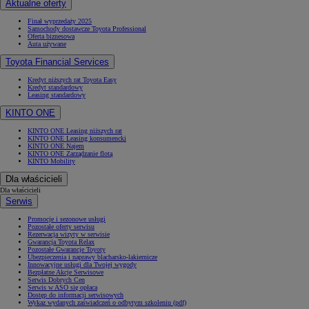
Aktualne oferty
Finał wyprzedaży 2025
Samochody dostawcze Toyota Professional
Oferta biznesowa
Auta używane
Toyota Financial Services
Kredyt niższych rat Toyota Easy
Kredyt standardowy
Leasing standardowy
KINTO ONE
KINTO ONE Leasing niższych rat
KINTO ONE Leasing konsumencki
KINTO ONE Najem
KINTO ONE Zarządzanie flotą
KINTO Mobility
Dla właścicieli
Dla właścicieli
Serwis
Promocje i sezonowe usługi
Pozostałe oferty serwisu
Rezerwacja wizyty w serwisie
Gwarancja Toyota Relax
Pozostałe Gwarancje Toyoty
Ubezpieczenia i naprawy blacharsko-lakiernicze
Innowacyjne usługi dla Twojej wygody
Bezpłatne Akcje Serwisowe
Serwis Dobrych Cen
Serwis w ASO się opłaca
Dostęp do informacji serwisowych
Wykaz wydanych zaświadczeń o odbytym szkoleniu (pdf)