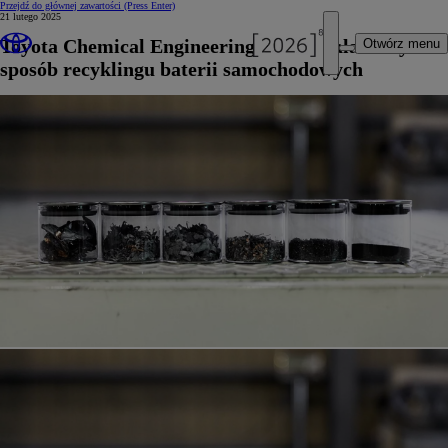
Przejdź do głównej zawartości
(Press Enter)
21 lutego 2025
Toyota Chemical Engineering opracowała nowy
Otwórz menu
sposób recyklingu baterii samochodowych