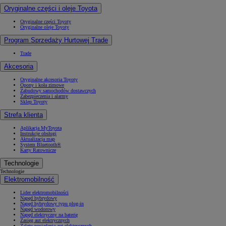
Oryginalne części i oleje Toyota
Oryginalne części Toyoty
Oryginalne oleje Toyoty
Program Sprzedaży Hurtowej Trade
Trade
Akcesoria
Oryginalne akcesoria Toyoty
Opony i koła zimowe
Zabudowy samochodów dostawczych
Zabezpieczenia i alarmy
Sklep Toyoty
Strefa klienta
Aplikacja MyToyota
Instrukcje obsługi
Aktualizacja map
System Bluetooth®
Karty Ratownicze
Technologie
Technologie
Elektromobilność
Lider elektromobilności
Napęd hybrydowy
Napęd hybrydowy typu plug-in
Napęd wodorowy
Napęd elektryczny na baterię
Zasięg aut elektrycznych
Zalety posiadania aut elektrycznych