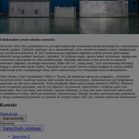
Udoskonalony proces odzysku surowców
Od jesieni 2023 roku przedsiębiorstwo prowadzi badania nad nowatorską metodą recyklingu bez wykorzystania
metody spalania. Elektrolit znajdujący się w akumulatorach, który umożliwia przepływ jonów, charakteryzuje
się wysoką łatwopalnością. W celu wyeliminowania zagrożenia zapłonem podczas procesu przetwarzania
elektrolit zostaje poddany destylacji i ekstrakcji. W kolejnym etapie, ogniwa baterii są kruszone, segregowane
i ponownie wprowadzane do cyklu produkcyjnego. Materiały odzyskane w tym procesie to znacznych
rozmiarów fragmenty zawierające aluminium, żelazo lub tzw. „czarną masę”, czyli sproszkowaną substancję
bogatą w różnorodne metale rzadkie. Pozyskane w ten sposób surowce trafiają następnie do dalszej obróbki
realizowanej przez współpracujące firmy, które wykorzystują je do wytwarzania nowych akumulatorów.
Yumi Otsuka, Chief Sustainability Officer w Toyota, tak komentuje najnowsze osiągnięcie:
„Wdrożenie
nowych procesów recyklingu oznacza także wysokie koszty inwestycyjne. Jednak kluczowe jest kompleksowe
spojrzenie na cykl życia samochodu. Niech przykładem będzie nasza usługa mobilności KINTO. Ponieważ
sami zarządzamy pojazdami, łatwiej jest zapewnić ich ponowne wykorzystanie i recykling części oraz
materiałów. Poza tym mamy stały kontakt z naszymi klientami, co daje nam nowe możliwości oferowania
im dodatkowych usług, takich jak ulepszenia i personalizacje. Dlatego bardziej zaawansowana gospodarka
o obiegu zamkniętym przyczynia się zarówno do niższych emisji CO2, jak i nowych możliwości biznesowych”.
Kontakt
Napisz do nas
Samochody
Samochody
Samochody osobowe
Nowe Aygo X