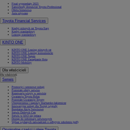
Finał wyprzedaży 2025
Samochody dostawcze Toyota Professional
Oferta biznesowa
Auta używane
Toyota Financial Services
Kredyt niższych rat Toyota Easy
Kredyt standardowy
Leasing standardowy
KINTO ONE
KINTO ONE Leasing niższych rat
KINTO ONE Leasing konsumencki
KINTO ONE Najem
KINTO ONE Zarządzanie flotą
KINTO Mobility
Dla właścicieli
Dla właścicieli
Serwis
Promocje i sezonowe usługi
Pozostałe oferty serwisu
Rezerwacja wizyty w serwisie
Gwarancja Toyota Relax
Pozostałe Gwarancje Toyoty
Ubezpieczenia i naprawy blacharsko-lakiernicze
Innowacyjne usługi dla Twojej wygody
Bezpłatne Akcje Serwisowe
Serwis Dobrych Cen
Serwis w ASO się opłaca
Dostęp do informacji serwisowych
Wykaz wydanych zaświadczeń o odbytym szkoleniu (pdf)
Oryginalne części i oleje Toyota