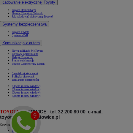
Ładowanie elektrycznej Toyoty
Toyota HomeCharge
Toyota Charging Network
Jak naładować elektryczną Toyotę?
Systemy bezpieczeństwa
Toyota T-Mate
System eCall
Komunikacja z autem
Nowa aplikacja MyToyota
Cyfrowy opiekun auta
Usługi Connected
Płatne subskrypcje
Toyota Connectivity Match
Skontaktuj się z nami
Polityka ciasteczek
Deklaracja dostępności
(Opens in new window)
(Opens in new window)
(Opens in new window)
(Opens in new window)
TOYOTA
KATOWICE tel. 32 200 80 00 e-mail:
toyota@toyota.katowice.pl
Copyright © Toyota 2026
Informacje prawne