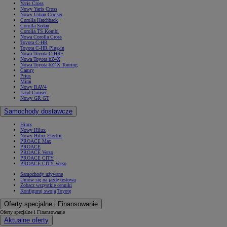
Yaris Cross
Nowy Yaris Cross
Nowy Urban Cruiser
Corolla Hatchback
Corolla Sedan
Corolla TS Kombi
Nowa Corolla Cross
Toyota C-HR
Toyota C-HR Plug-in
Nowa Toyota C-HR+
Nowa Toyota bZ4X
Nowa Toyota bZ4X Touring
Camry
Prius
Mirai
Nowy RAV4
Land Cruiser
Nowy GR GT
Samochody dostawcze
Hilux
Nowy Hilux
Nowy Hilux Electric
PROACE Max
PROACE
PROACE Verso
PROACE CITY
PROACE CITY Verso
Samochody używane
Umów się na jazdę testową
Zobacz wszystkie cenniki
Konfiguruj swoją Toyotę
Oferty specjalne i Finansowanie
Oferty specjalne i Finansowanie
Aktualne oferty