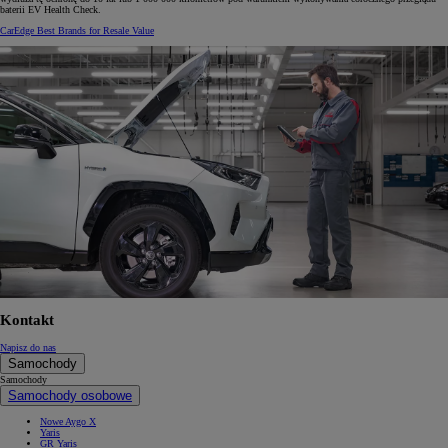
baterii EV Health Check.
CarEdge Best Brands for Resale Value
Kontakt
Napisz do nas
Samochody
Samochody
Samochody osobowe
Nowe Aygo X
Yaris
GR Yaris