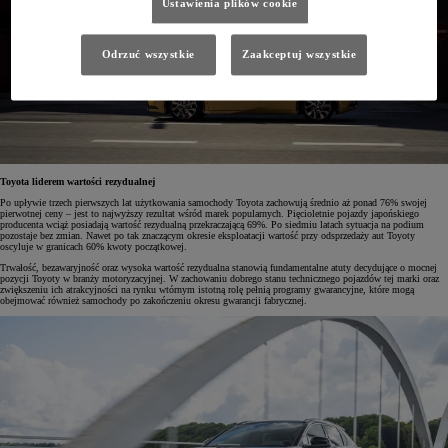
Ustawienia plików cookie
Odrzuć wszystkie
Zaakceptuj wszystkie
Toyota liderem wartości rezydualnej
Po upływie trzech pierwszych lat użytkowania samochody Toyota zachowują średnio aż ponad 76% swojej
pierwotnej ceny – jest to najwyższy rezultat wśród marek popularnych. Pięcioletnie pojazdy japońskiego
producenta wciąż posiadają wartość rezydualną przekraczającą 69%. Po siedmiu latach sytuacja na podium
pozostaje bez zmian. Nawet po tak znaczącym okresie eksploatacji wartość przy odsprzedaży aut Toyoty
oscyluje w granicach 60% kwoty początkowej.
Trwałość, bezawaryjność oraz wysoka wartość rezydualna stanowią fundamentalne atuty decydujące o mocnej
pozycji Toyoty w branży motoryzacyjnej. W zachowaniu dobrego stanu technicznego pojazdów tej marki oraz
zwiększeniu ich atrakcyjności na rynku wtórnym istotną rolę pełnią programy gwarancyjne, które mogą
obejmować również samochody po zakończeniu okresu gwarancji fabrycznej.