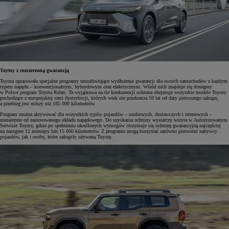
Toytoy z rozszerzoną gwarancją
Toyota opracowała specjalne programy umożliwiające wydłużenie gwarancji dla swoich samochodów z każdym
typem napędu – konwencjonalnym, hybrydowym oraz elektrycznym. Wśród nich znajduje się dostępny
w Polsce program Toyota Relax. Ta wyjątkowa na tle konkurencji ochrona obejmuje wszystkie modele Toyoty
pochodzące z europejskiej sieci dystrybucji, których wiek nie przekracza 10 lat od daty pierwszego zakupu,
a przebieg jest niższy niż 185 000 kilometrów.
Program można aktywować dla wszystkich typów pojazdów – osobowych, dostawczych i terenowych -
niezależnie od zastosowanego układu napędowego. Do uzyskania ochrony wystarczy wizyta w Autoryzowanym
Serwisie Toyoty, gdzie po spełnieniu określonych wymogów otrzymuje się ochronę gwarancyjną najczęściej
na następne 12 miesięcy lub 15 000 kilometrów. Z programu mogą korzystać zarówno pierwotni nabywcy
pojazdów, jak i osoby, które zakupiły używaną Toyotę.