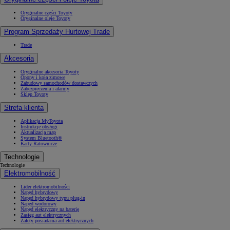
Oryginalne części Toyoty
Oryginalne oleje Toyoty
Program Sprzedaży Hurtowej Trade
Trade
Akcesoria
Oryginalne akcesoria Toyoty
Opony i koła zimowe
Zabudowy samochodów dostawczych
Zabezpieczenia i alarmy
Sklep Toyoty
Strefa klienta
Aplikacja MyToyota
Instrukcje obsługi
Aktualizacja map
System Bluetooth®
Karty Ratownicze
Technologie
Technologie
Elektromobilność
Lider elektromobilności
Napęd hybrydowy
Napęd hybrydowy typu plug-in
Napęd wodorowy
Napęd elektryczny na baterię
Zasięg aut elektrycznych
Zalety posiadania aut elektrycznych