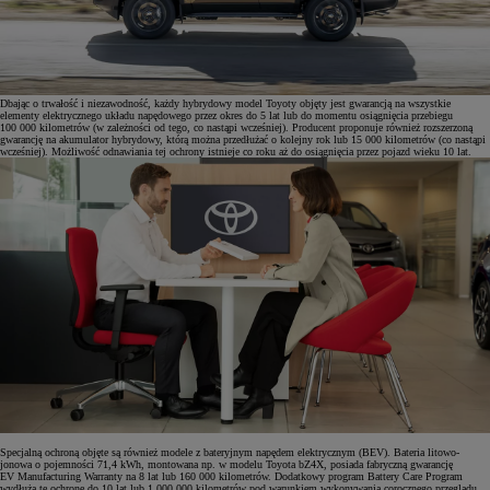
Dbając o trwałość i niezawodność, każdy hybrydowy model Toyoty objęty jest gwarancją na wszystkie
elementy elektrycznego układu napędowego przez okres do 5 lat lub do momentu osiągnięcia przebiegu
100 000 kilometrów (w zależności od tego, co nastąpi wcześniej). Producent proponuje również rozszerzoną
gwarancję na akumulator hybrydowy, którą można przedłużać o kolejny rok lub 15 000 kilometrów (co nastąpi
wcześniej). Możliwość odnawiania tej ochrony istnieje co roku aż do osiągnięcia przez pojazd wieku 10 lat.
Specjalną ochroną objęte są również modele z bateryjnym napędem elektrycznym (BEV). Bateria litowo-
jonowa o pojemności 71,4 kWh, montowana np. w modelu Toyota bZ4X, posiada fabryczną gwarancję
EV Manufacturing Warranty na 8 lat lub 160 000 kilometrów. Dodatkowy program Battery Care Program
wydłuża tę ochronę do 10 lat lub 1 000 000 kilometrów pod warunkiem wykonywania corocznego przeglądu