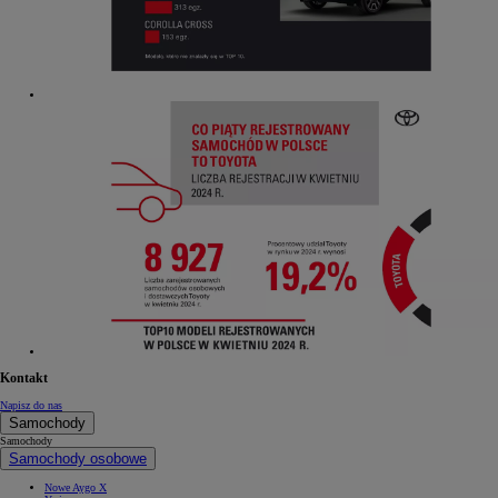
Kontakt
Napisz do nas
Samochody
Samochody
Samochody osobowe
Nowe Aygo X