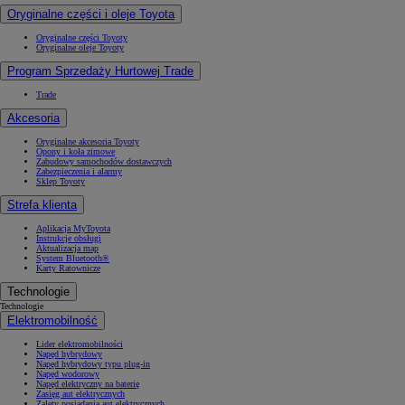
Oryginalne części i oleje Toyota
Oryginalne części Toyoty
Oryginalne oleje Toyoty
Program Sprzedaży Hurtowej Trade
Trade
Akcesoria
Oryginalne akcesoria Toyoty
Opony i koła zimowe
Zabudowy samochodów dostawczych
Zabezpieczenia i alarmy
Sklep Toyoty
Strefa klienta
Aplikacja MyToyota
Instrukcje obsługi
Aktualizacja map
System Bluetooth®
Karty Ratownicze
Technologie
Technologie
Elektromobilność
Lider elektromobilności
Napęd hybrydowy
Napęd hybrydowy typu plug-in
Napęd wodorowy
Napęd elektryczny na baterię
Zasięg aut elektrycznych
Zalety posiadania aut elektrycznych