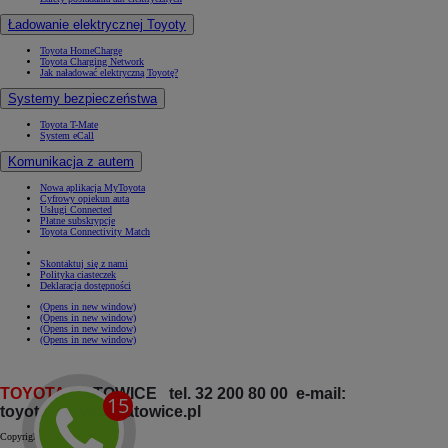
Ładowanie elektrycznej Toyoty
Toyota HomeCharge
Toyota Charging Network
Jak naładować elektryczną Toyotę?
Systemy bezpieczeństwa
Toyota T-Mate
System eCall
Komunikacja z autem
Nowa aplikacja MyToyota
Cyfrowy opiekun auta
Usługi Connected
Płatne subskrypcje
Toyota Connectivity Match
Skontaktuj się z nami
Polityka ciasteczek
Deklaracja dostępności
(Opens in new window)
(Opens in new window)
(Opens in new window)
(Opens in new window)
TOYOTA
KATOWICE tel. 32 200 80 00 e-mail:
toyota@toyota.katowice.pl
Copyright © Toyota 2026