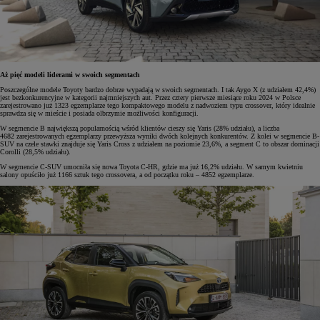
Aż pięć modeli liderami w swoich segmentach
Poszczególne modele Toyoty bardzo dobrze wypadają w swoich segmentach. I tak Aygo X (z udziałem 42,4%)
jest bezkonkurencyjne w kategorii najmniejszych aut. Przez cztery pierwsze miesiące roku 2024 w Polsce
zarejestrowano już 1323 egzemplarze tego kompaktowego modelu z nadwoziem typu crossover, który idealnie
sprawdza się w mieście i posiada olbrzymie możliwości konfiguracji.
W segmencie B największą popularnością wśród klientów cieszy się Yaris (28% udziału), a liczba
4682 zarejestrowanych egzemplarzy przewyższa wyniki dwóch kolejnych konkurentów. Z kolei w segmencie B-
SUV na czele stawki znajduje się Yaris Cross z udziałem na poziomie 23,6%, a segment C to obszar dominacji
Corolli (28,5% udziału).
W segmencie C-SUV umocniła się nowa Toyota C-HR, gdzie ma już 16,2% udziału. W samym kwietniu
salony opuściło już 1166 sztuk tego crossovera, a od początku roku – 4852 egzemplarze.