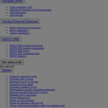
Aktualne oferty
Finał wyprzedaży 2025
Samochody dostawcze Toyota Professional
Oferta biznesowa
Auta używane
Toyota Financial Services
Kredyt niższych rat Toyota Easy
Kredyt standardowy
Leasing standardowy
KINTO ONE
KINTO ONE Leasing niższych rat
KINTO ONE Leasing konsumencki
KINTO ONE Najem
KINTO ONE Zarządzanie flotą
KINTO Mobility
Dla właścicieli
Dla właścicieli
Serwis
Promocje i sezonowe usługi
Pozostałe oferty serwisu
Rezerwacja wizyty w serwisie
Gwarancja Toyota Relax
Pozostałe Gwarancje Toyoty
Ubezpieczenia i naprawy blacharsko-lakiernicze
Innowacyjne usługi dla Twojej wygody
Bezpłatne Akcje Serwisowe
Serwis Dobrych Cen
Serwis w ASO się opłaca
Dostęp do informacji serwisowych
Wykaz wydanych zaświadczeń o odbytym szkoleniu (pdf)