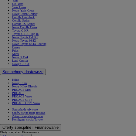
Yaris
GR Yaris
Yaris Cross
Nowy Yaris Cross
Nowy Urban Cruiser
Corolla Hatchback
Corolla Sedan
Corolla TS Kombi
Nowa Corolla Cross
Toyota C-HR
Toyota C-HR Plug-in
Nowa Toyota C-HR+
Nowa Toyota bZ4X
Nowa Toyota bZ4X Touring
Camry
Prius
Mirai
Nowy RAV4
Land Cruiser
Nowy GR GT
Samochody dostawcze
Hilux
Nowy Hilux
Nowy Hilux Electric
PROACE Max
PROACE
PROACE Verso
PROACE CITY
PROACE CITY Verso
Samochody używane
Umów się na jazdę testową
Zobacz wszystkie cenniki
Konfiguruj swoją Toyotę
Oferty specjalne i Finansowanie
Oferty specjalne i Finansowanie