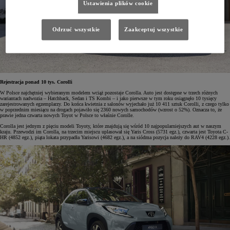
Ustawienia plików cookie
Odrzuć wszystkie
Zaakceptuj wszystkie
Rejestracja ponad 10 tys. Corolli
W Polsce najchętniej wybieranym modelem wciąż pozostaje Corolla. Auto jest dostępne w trzech różnych
wariantach nadwozia – Hatchback, Sedan i TS Kombi – i jako pierwsze w tym roku osiągnęło 10 tysięcy
zarejestrowanych egzemplarzy. Do końca kwietnia z salonów wyjechało już 10 411 sztuk Corolli, z czego tylko
w poprzednim miesiącu na drogach pojawiło się 2360 nowych samochodów (wzrost o 52%). Oznacza to, że
prawie jedna czwarta nowych Toyot w Polsce to właśnie Corolle.
Corolla jest jednym z pięciu modeli Toyoty, które znajdują się wśród 10 najpopularniejszych aut w naszym
kraju. Przewodzi im Corolla, na trzecim miejscu uplasował się Yaris Cross (5731 egz.), czwarta jest Toyota C-
HR (4852 egz.), piąta lokata przypadła Yarisowi (4682 egz.), a na siódma pozycja należy do RAV4 (4228 egz.).