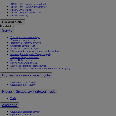
KINTO ONE Leasing niższych rat
KINTO ONE Leasing konsumencki
KINTO ONE Najem
KINTO ONE Zarządzanie flotą
KINTO Mobility
Dla właścicieli
Dla właścicieli
Serwis
Promocje i sezonowe usługi
Pozostałe oferty serwisu
Rezerwacja wizyty w serwisie
Gwarancja Toyota Relax
Pozostałe Gwarancje Toyoty
Ubezpieczenia i naprawy blacharsko-lakiernicze
Innowacyjne usługi dla Twojej wygody
Bezpłatne Akcje Serwisowe
Serwis Dobrych Cen
Serwis w ASO się opłaca
Dostęp do informacji serwisowych
Wykaz wydanych zaświadczeń o odbytym szkoleniu (pdf)
Oryginalne części i oleje Toyota
Oryginalne części Toyoty
Oryginalne oleje Toyoty
Program Sprzedaży Hurtowej Trade
Trade
Akcesoria
Oryginalne akcesoria Toyoty
Opony i koła zimowe