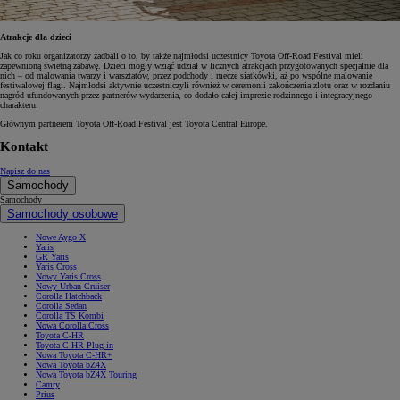
Atrakcje dla dzieci
Jak co roku organizatorzy zadbali o to, by także najmłodsi uczestnicy Toyota Off-Road Festival mieli
zapewnioną świetną zabawę. Dzieci mogły wziąć udział w licznych atrakcjach przygotowanych specjalnie dla
nich – od malowania twarzy i warsztatów, przez podchody i mecze siatkówki, aż po wspólne malowanie
festiwalowej flagi. Najmłodsi aktywnie uczestniczyli również w ceremonii zakończenia zlotu oraz w rozdaniu
nagród ufundowanych przez partnerów wydarzenia, co dodało całej imprezie rodzinnego i integracyjnego
charakteru.
Głównym partnerem Toyota Off-Road Festival jest Toyota Central Europe.
Kontakt
Napisz do nas
Samochody
Samochody
Samochody osobowe
Nowe Aygo X
Yaris
GR Yaris
Yaris Cross
Nowy Yaris Cross
Nowy Urban Cruiser
Corolla Hatchback
Corolla Sedan
Corolla TS Kombi
Nowa Corolla Cross
Toyota C-HR
Toyota C-HR Plug-in
Nowa Toyota C-HR+
Nowa Toyota bZ4X
Nowa Toyota bZ4X Touring
Camry
Prius