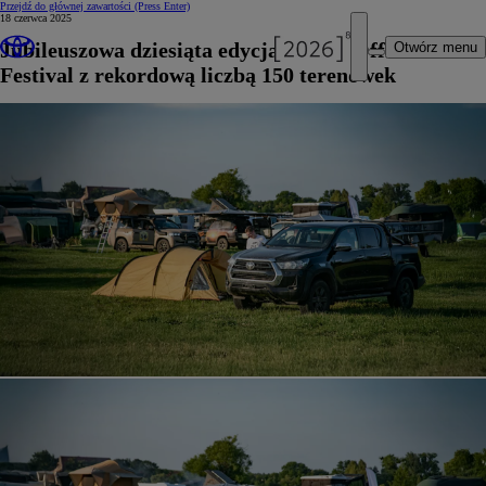
Przejdź do głównej zawartości
(Press Enter)
18 czerwca 2025
Jubileuszowa dziesiąta edycja Toyota Off-Road
Otwórz menu
Festival z rekordową liczbą 150 terenówek