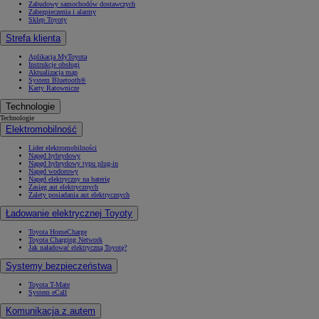
Zabudowy samochodów dostawczych
Zabezpieczenia i alarmy
Sklep Toyoty
Strefa klienta
Aplikacja MyToyota
Instrukcje obsługi
Aktualizacja map
System Bluetooth®
Karty Ratownicze
Technologie
Technologie
Elektromobilność
Lider elektromobilności
Napęd hybrydowy
Napęd hybrydowy typu plug-in
Napęd wodorowy
Napęd elektryczny na baterię
Zasięg aut elektrycznych
Zalety posiadania aut elektrycznych
Ładowanie elektrycznej Toyoty
Toyota HomeCharge
Toyota Charging Network
Jak naładować elektryczną Toyotę?
Systemy bezpieczeństwa
Toyota T-Mate
System eCall
Komunikacja z autem