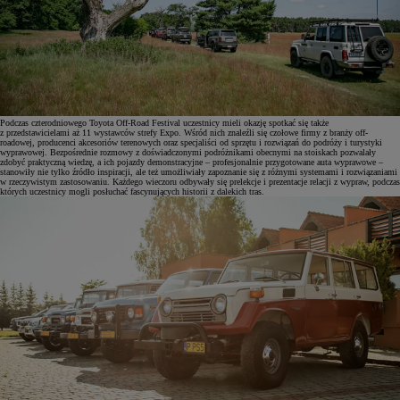
Podczas czterodniowego Toyota Off-Road Festival uczestnicy mieli okazję spotkać się także
z przedstawicielami aż 11 wystawców strefy Expo. Wśród nich znaleźli się czołowe firmy z branży off-
roadowej, producenci akcesoriów terenowych oraz specjaliści od sprzętu i rozwiązań do podróży i turystyki
wyprawowej. Bezpośrednie rozmowy z doświadczonymi podróżnikami obecnymi na stoiskach pozwalały
zdobyć praktyczną wiedzę, a ich pojazdy demonstracyjne – profesjonalnie przygotowane auta wyprawowe –
stanowiły nie tylko źródło inspiracji, ale też umożliwiały zapoznanie się z różnymi systemami i rozwiązaniami
w rzeczywistym zastosowaniu. Każdego wieczoru odbywały się prelekcje i prezentacje relacji z wypraw, podczas
których uczestnicy mogli posłuchać fascynujących historii z dalekich tras.