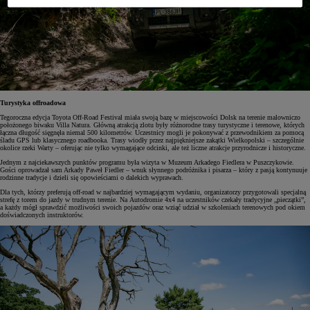
Turystyka offroadowa
Tegoroczna edycja Toyota Off-Road Festival miała swoją bazę w miejscowości Dolsk na terenie malowniczo
położonego biwaku Villa Natura. Główną atrakcją zlotu były różnorodne trasy turystyczne i terenowe, których
łączna długość sięgnęła niemal 500 kilometrów. Uczestnicy mogli je pokonywać z przewodnikiem za pomocą
śladu GPS lub klasycznego roadbooka. Trasy wiodły przez najpiękniejsze zakątki Wielkopolski – szczególnie
okolice rzeki Warty – oferując nie tylko wymagające odcinki, ale też liczne atrakcje przyrodnicze i historyczne.
Jednym z najciekawszych punktów programu była wizyta w Muzeum Arkadego Fiedlera w Puszczykowie.
Gości oprowadzał sam Arkady Paweł Fiedler – wnuk słynnego podróżnika i pisarza – który z pasją kontynuuje
rodzinne tradycje i dzieli się opowieściami o dalekich wyprawach.
Dla tych, którzy preferują off-road w najbardziej wymagającym wydaniu, organizatorzy przygotowali specjalną
strefę z torem do jazdy w trudnym terenie. Na Autodromie 4x4 na uczestników czekały tradycyjne „pieczątki”,
a każdy mógł sprawdzić możliwości swoich pojazdów oraz wziąć udział w szkoleniach terenowych pod okiem
doświadczonych instruktorów.