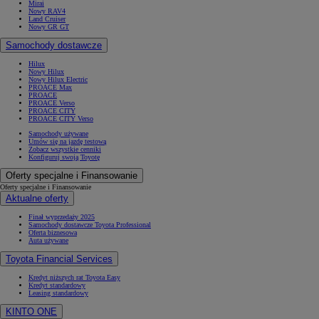
Mirai
Nowy RAV4
Land Cruiser
Nowy GR GT
Samochody dostawcze
Hilux
Nowy Hilux
Nowy Hilux Electric
PROACE Max
PROACE
PROACE Verso
PROACE CITY
PROACE CITY Verso
Samochody używane
Umów się na jazdę testową
Zobacz wszystkie cenniki
Konfiguruj swoją Toyotę
Oferty specjalne i Finansowanie
Oferty specjalne i Finansowanie
Aktualne oferty
Finał wyprzedaży 2025
Samochody dostawcze Toyota Professional
Oferta biznesowa
Auta używane
Toyota Financial Services
Kredyt niższych rat Toyota Easy
Kredyt standardowy
Leasing standardowy
KINTO ONE