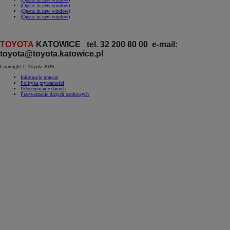
(Opens in new window)
(Opens in new window)
(Opens in new window)
TOYOTA
KATOWICE tel. 32 200 80 00 e-mail:
toyota@toyota.katowice.pl
Copyright © Toyota 2026
Informacje prawne
Polityka prywatności
Udostępnianie danych
Przetwarzanie danych osobowych