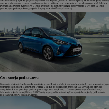
Nasze samochody spełniają najbardziej surowe wymagania, jednak w trosce o spokój Klienta oferujemy 3-letnią
gwarancję obejmującą elementy mechaniczne (za wyjątkiem części zużywających się eksploatacyjnie), 5-letnią
gwarancją na system hybrydowy, 5 letnią gwarancję na elementy napędu elektrycznego BEV, oraz 12-letnią
gwarancję na perforację korozyjną (nie dotyczy samochodów użytkowych).
Gwarancja podstawowa
Gwarancja obejmuje każdą usterkę wynikającą z wadliwej produkcji lub montażu pojazdu, pod warunkiem jego
normalnej eksploatacji, a ujawnioną w ciągu 3 lat lub do osiągnięcia przebiegu 100 000 km (co pierwsze
nastąpi) bez limitu przebiegu podczas pierwszego roku eksploatacji. Gwarancja obejmuje również koszty
holowania pojazdu do najbliższej ASO Toyoty w przypadku usterki wykluczającej dalszą jazdę, jeśli usterka
podlega usunięciu w ramach gwarancji.