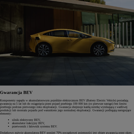
Gwarancja BEV
Komponenty napędu w akumulatorowym pojeździe elektrycznym BEV (Battery Electric Vehicle) posiadają
gwarancję na 5 lat lub do osiągnięcia przez pojazd przebiegu 100 000 km (co pierwsze nastąpi) bez limitu
przebiegu podczas pierwszego roku eksploatacji. Gwarancja obejmuje każdą usterkę wynikającą z wadliwej
produkcji lub montażu pojazdu pod warunkiem jego normalnej eksploatacji. Gwarancji podlegają następujące
elementy:
silnik elektryczny BEV,
akumulator trakcyjny BEV,
przetwornik i falownik systemu BEV.
Dodatkowo zużycie akumulatora BEV poniżej 70% początkowej pojemności jest objęte gwarancją przez okres