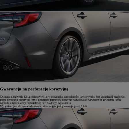
Gwarancja na perforację korozyjną
Gwarancja zapewnia 12 lat ochrony (6 lat w przypadku samochodów użytkowych), bez ograniczeń przebiegu,
przed perforacją korozyjną (czyli penetracją korozyjną poszycia nadwozia od wewnątrz na zewnątrz), która
wynikła z tytułu wady materiałowej lub błędnego wykonania.
Wyjątkiem jest skrzynia ładunkowa, która objęta jest gwarancją przez 3 lata.