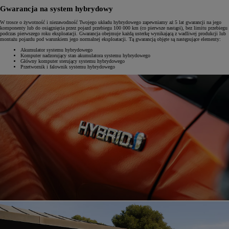
Gwarancja na system hybrydowy
W trosce o żywotność i niezawodność Twojego układu hybrydowego zapewniamy aż 5 lat gwarancji na jego
komponenty lub do osiągnięcia przez pojazd przebiegu 100 000 km (co pierwsze nastąpi), bez limitu przebiegu
podczas pierwszego roku eksploatacji. Gwarancja obejmuje każdą usterkę wynikającą z wadliwej produkcji lub
montażu pojazdu pod warunkiem jego normalnej eksploatacji. Tą gwarancją objęte są następujące elementy:
Akumulator systemu hybrydowego
Komputer nadzorujący stan akumulatora systemu hybrydowego
Główny komputer sterujący systemu hybrydowego
Przetwornik i falownik systemu hybrydowego