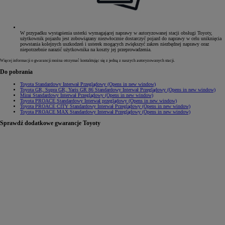
W przypadku wystąpienia usterki wymagającej naprawy w autoryzowanej stacji obsługi Toyoty,
użytkownik pojazdu jest zobowiązany niezwłocznie dostarczyć pojazd do naprawy w celu uniknięcia
powstania kolejnych uszkodzeń i usterek mogących zwiększyć zakres niezbędnej naprawy oraz
niepotrzebnie narazić użytkownika na koszty jej przeprowadzenia.
Więcej informacji o gwarancji można otrzymać kontaktując się z jedną z naszych autoryzowanych stacji.
Do pobrania
Toyota Standardowy Interwał Przeglądowy
(Opens in new window)
Toyota GR, Supra GR, Yaris GR 86 Standardowy Interwał Przeglądowy
(Opens in new window)
Mirai Standardowy Interwał Przeglądowy
(Opens in new window)
Toyota PROACE Standardowy Interwał przeglądowy
(Opens in new window)
Toyota PROACE CITY Standardowy Interwał Przeglądowy
(Opens in new window)
Toyota PROACE MAX Standardowy Interwał Przeglądowy
(Opens in new window)
Sprawdź dodatkowe gwarancje Toyoty