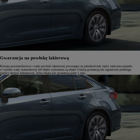
Gwarancja na powłokę lakierową
Korozja powierzchniowa i wady powłoki lakierowej powstające na jakiejkolwiek części nadwozia pojazdu
w wyniku wady materiałowej lub błędu wykonania są objęte 3-letnią gwarancją bez ograniczeń przebiegu
(oprócz skrzyni ładunkowej, która objęta jest gwarancją przez 1 rok).