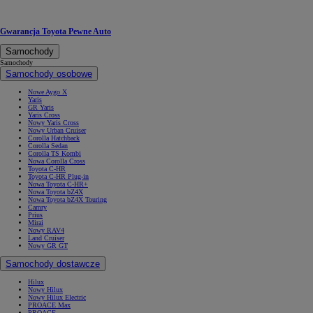
Gwarancja Toyota Pewne Auto
Samochody
Samochody
Samochody osobowe
Nowe Aygo X
Yaris
GR Yaris
Yaris Cross
Nowy Yaris Cross
Nowy Urban Cruiser
Corolla Hatchback
Corolla Sedan
Corolla TS Kombi
Nowa Corolla Cross
Toyota C-HR
Toyota C-HR Plug-in
Nowa Toyota C-HR+
Nowa Toyota bZ4X
Nowa Toyota bZ4X Touring
Camry
Prius
Mirai
Nowy RAV4
Land Cruiser
Nowy GR GT
Samochody dostawcze
Hilux
Nowy Hilux
Nowy Hilux Electric
PROACE Max
PROACE