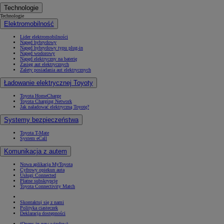
Technologie
Technologie
Elektromobilność
Lider elektromobilności
Napęd hybrydowy
Napęd hybrydowy typu plug-in
Napęd wodorowy
Napęd elektryczny na baterię
Zasięg aut elektrycznych
Zalety posiadania aut elektrycznych
Ładowanie elektrycznej Toyoty
Toyota HomeCharge
Toyota Charging Network
Jak naładować elektryczną Toyotę?
Systemy bezpieczeństwa
Toyota T-Mate
System eCall
Komunikacja z autem
Nowa aplikacja MyToyota
Cyfrowy opiekun auta
Usługi Connected
Płatne subskrypcje
Toyota Connectivity Match
Skontaktuj się z nami
Polityka ciasteczek
Deklaracja dostępności
(Opens in new window)