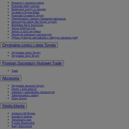
Promocje i sezonowe usługi
Pozostałe oferty serwisu
Rezerwacja wizyty w serwisie
Gwarancja Toyota Relax
Pozostałe Gwarancje Toyoty
Ubezpieczenia i naprawy blacharsko-lakiernicze
Innowacyjne usługi dla Twojej wygody
Bezpłatne Akcje Serwisowe
Serwis Dobrych Cen
Serwis w ASO się opłaca
Dostęp do informacji serwisowych
Wykaz wydanych zaświadczeń o odbytym szkoleniu (pdf)
Oryginalne części i oleje Toyota
Oryginalne części Toyoty
Oryginalne oleje Toyoty
Program Sprzedaży Hurtowej Trade
Trade
Akcesoria
Oryginalne akcesoria Toyoty
Opony i koła zimowe
Zabudowy samochodów dostawczych
Zabezpieczenia i alarmy
Sklep Toyoty
Strefa klienta
Aplikacja MyToyota
Instrukcje obsługi
Aktualizacja map
System Bluetooth®
Karty Ratownicze