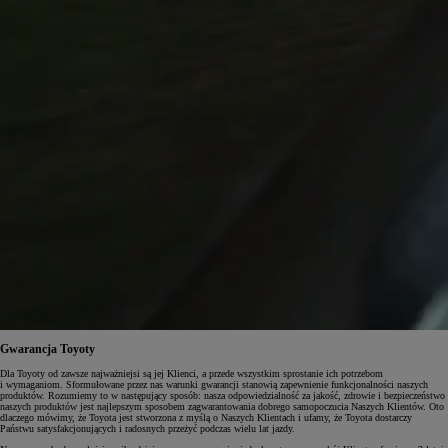
Gwarancja Toyoty
Dla Toyoty od zawsze najważniejsi są jej Klienci, a przede wszystkim sprostanie ich potrzebom
i wymaganiom. Sformułowane przez nas warunki gwarancji stanowią zapewnienie funkcjonalności naszych
produktów. Rozumiemy to w następujący sposób: nasza odpowiedzialność za jakość, zdrowie i bezpieczeństwo
naszych produktów jest najlepszym sposobem zagwarantowania dobrego samopoczucia Naszych Klientów. Oto
dlaczego mówimy, że Toyota jest stworzona z myślą o Naszych Klientach i ufamy, że Toyota dostarczy
Państwu satysfakcjonujących i radosnych przeżyć podczas wielu lat jazdy.