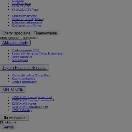
PROACE Verso
PROACE CITY
PROACE CITY Verso
Samochody używane
Umów się na jazdę testową
Zobacz wszystkie cenniki
Konfiguruj swoją Toyotę
Oferty specjalne i Finansowanie
Oferty specjalne i Finansowanie
Aktualne oferty
Finał wyprzedaży 2025
Samochody dostawcze Toyota Professional
Oferta biznesowa
Auta używane
Toyota Financial Services
Kredyt niższych rat Toyota Easy
Kredyt standardowy
Leasing standardowy
KINTO ONE
KINTO ONE Leasing niższych rat
KINTO ONE Leasing konsumencki
KINTO ONE Najem
KINTO ONE Zarządzanie flotą
KINTO Mobility
Dla właścicieli
Dla właścicieli
Serwis