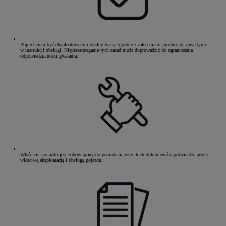
Pojazd musi być eksploatowany i obsługiwany zgodnie z zaleceniami producenta zawartymi
w instrukcji obsługi. Nieprzestrzeganie tych zasad może doprowadzić do ograniczenia
odpowiedzialności gwaranta.
Właściciel pojazdu jest zobowiązany do posiadania wszelkich dokumentów potwierdzających
właściwą eksploatację i obsługę pojazdu.