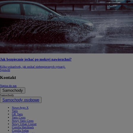
Jak bezpiecznie jechać po mokrej nawierzchni?
Kilka wskazówek, jak unikać niebezpiecznych sytuacji.
Sprawdź
Kontakt
Napisz do nas
Samochody
Samochody
Samochody osobowe
Nowe Aygo X
Yaris
GR Yaris
Yaris Cross
Nowy Yaris Cross
Nowy Urban Cruiser
Corolla Hatchback
Corolla Sedan