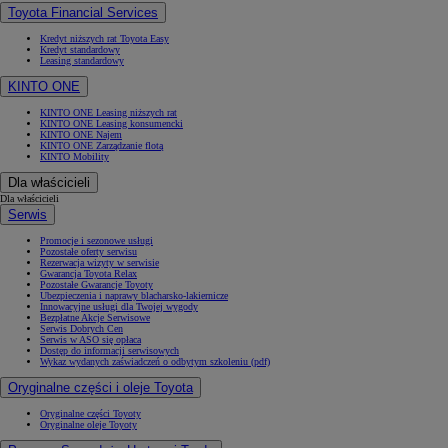
Toyota Financial Services
Kredyt niższych rat Toyota Easy
Kredyt standardowy
Leasing standardowy
KINTO ONE
KINTO ONE Leasing niższych rat
KINTO ONE Leasing konsumencki
KINTO ONE Najem
KINTO ONE Zarządzanie flotą
KINTO Mobility
Dla właścicieli
Dla właścicieli
Serwis
Promocje i sezonowe usługi
Pozostałe oferty serwisu
Rezerwacja wizyty w serwisie
Gwarancja Toyota Relax
Pozostałe Gwarancje Toyoty
Ubezpieczenia i naprawy blacharsko-lakiernicze
Innowacyjne usługi dla Twojej wygody
Bezpłatne Akcje Serwisowe
Serwis Dobrych Cen
Serwis w ASO się opłaca
Dostęp do informacji serwisowych
Wykaz wydanych zaświadczeń o odbytym szkoleniu (pdf)
Oryginalne części i oleje Toyota
Oryginalne części Toyoty
Oryginalne oleje Toyoty