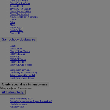
Corolla TS Kombi
Nowa Corolla Cross
Toyota C-HR
Toyota C-HR Plug-in
Nowa Toyota C-HR+
Nowa Toyota bZ4X
Nowa Toyota bZ4X Touring
Camry
Prius
Mirai
Nowy RAV4
Land Cruiser
Nowy GR GT
Samochody dostawcze
Hilux
Nowy Hilux
Nowy Hilux Electric
PROACE Max
PROACE
PROACE Verso
PROACE CITY
PROACE CITY Verso
Samochody używane
Umów się na jazdę testową
Zobacz wszystkie cenniki
Konfiguruj swoją Toyotę
Oferty specjalne i Finansowanie
Oferty specjalne i Finansowanie
Aktualne oferty
Finał wyprzedaży 2025
Samochody dostawcze Toyota Professional
Oferta biznesowa
Auta używane