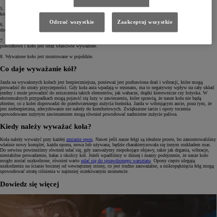
5. Na podstawie uzyskanych wyników wyważarka wskazuje, gdzie należy umieścić dodatkowe odważniki na
kole, aby zrównoważyć jego masę.
Odrzuć wszystkie
Zaakceptuj wszystkie
6. Technik umieszcza odpowiednią ilość wag na wskazanych miejscach na krawędzi felgi. Wagi są starannie
dociskane lub przyklejane, aby zapewnić trwałe ich umocowanie.
7. Po umieszczeniu wag koło jest ponownie sprawdzane w wyważarce, aby upewnić się, że proces przebiegł
prawidłowo i koło jest teraz właściwie wyważone.
8. Wyważone koło jest montowane w pojeździe.
Co daje wyważanie kół?
Jazda na wyważonych kołach jest bezpieczniejsza, ponieważ jest pozbawiona drań i wibracji, które mogą
prowadzić do utraty przyczepności. Gdy koła auta wpadają w rezonans, ma to negatywny wpływ na cały układ
jezdny i może prowadzić do zniszczenia takich elementów, jak wahacze, drążki kierownicze czy łożyska. W
ekstremalnych przypadkach mogą pojawić się luzy w zawieszeniu, które sprawią, że nasze koła nie będą
zbieżne, co z kolei doprowadzi do przedwczesnego zużycia bieżnika. Jazda w wibrującym aucie, poza tym, że
jest niebezpieczna, zdecydowanie nie należy do komfortowych. Zwiększone tarcie i opory toczenia
spowodowane zużytym zawieszeniem mogą również powodować nadmierne zużycie paliwa.
Kiedy należy wyważać koła?
Koła należy wyważyć przy każdej
zmianie opon
. Nawet jeśli nasze felgi są idealnie proste, bo zamontowaliśmy
właśnie nowy komplet, każda opona, nowa lub używana, będzie charakteryzowała się innym rozkładem mas.
Do serwisu powinniśmy również udać się, gdy zauważymy niepokojące objawy, takie jak drgania, wibracje,
niestabilne prowadzenie, hałas z okolicy kół. Jeżeli wpadliśmy w dziurę i mamy podejrzenie, że nasze koło
mogło zostać uszkodzone, również warto
udać się do sprawdzonego warsztatu
. Opony często ulegają
uszkodzeniu na ścianie bocznej od wewnętrznej strony, co jest trudno zauważalne, a mikropęknięcia felg mogą
spowodować utratę ciśnienia w najmniej oczekiwanym momencie.
Dowiedz się więcej