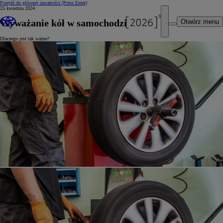
Przejdź do głównej zawartości
(Press Enter)
25 kwietnia 2024
Wyważanie kół w samochodzie
Otwórz menu
Dlaczego jest tak ważne?