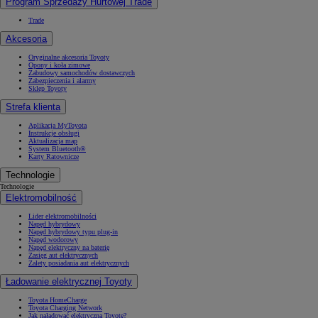
Program Sprzedaży Hurtowej Trade
Trade
Akcesoria
Oryginalne akcesoria Toyoty
Opony i koła zimowe
Zabudowy samochodów dostawczych
Zabezpieczenia i alarmy
Sklep Toyoty
Strefa klienta
Aplikacja MyToyota
Instrukcje obsługi
Aktualizacja map
System Bluetooth®
Karty Ratownicze
Technologie
Technologie
Elektromobilność
Lider elektromobilności
Napęd hybrydowy
Napęd hybrydowy typu plug-in
Napęd wodorowy
Napęd elektryczny na baterię
Zasięg aut elektrycznych
Zalety posiadania aut elektrycznych
Ładowanie elektrycznej Toyoty
Toyota HomeCharge
Toyota Charging Network
Jak naładować elektryczną Toyotę?