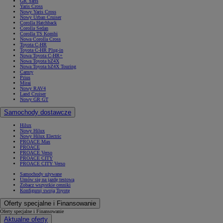
GR Yaris
Yaris Cross
Nowy Yaris Cross
Nowy Urban Cruiser
Corolla Hatchback
Corolla Sedan
Corolla TS Kombi
Nowa Corolla Cross
Toyota C-HR
Toyota C-HR Plug-in
Nowa Toyota C-HR+
Nowa Toyota bZ4X
Nowa Toyota bZ4X Touring
Camry
Prius
Mirai
Nowy RAV4
Land Cruiser
Nowy GR GT
Samochody dostawcze
Hilux
Nowy Hilux
Nowy Hilux Electric
PROACE Max
PROACE
PROACE Verso
PROACE CITY
PROACE CITY Verso
Samochody używane
Umów się na jazdę testową
Zobacz wszystkie cenniki
Konfiguruj swoją Toyotę
Oferty specjalne i Finansowanie
Oferty specjalne i Finansowanie
Aktualne oferty