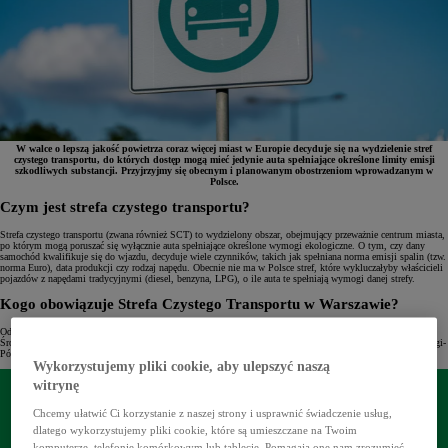
W walce o lepszą jakość powietrza coraz więcej miast w Europie decyduje się na wydzielenie stref
czystego transportu, do których dostęp mogą mieć jedynie auta spełniające określone limity emisji
szkodliwych substancji. Przyjrzyjmy się obecnym i planowanym obostrzeniom wprowadzanym w
Polsce.
Czym jest strefa czystego transportu?
Strefa czystego transportu (zwana również SCT) to wydzielony obszar, obejmujący przeważnie centrum miasta,
po którym mogą poruszać się wyłącznie auta spełniające określone wymogi ekologiczne. O tym, czy dany
samochód kwalifikuje się do wjazdu, decyduje wiele czynników, takich jak spełniana norma emisji spalin (tzw.
norma Euro), data produkcji czy rodzaj napędu. Obecnie nie ma w Polsce stref, które wykluczałyby właścicieli
pojazdów z napędami tradycyjnymi (diesel, benzyna, LPG), o ile auta te spełniają wymogi danej strefy.
Kogo obowiązuje Strefa Czystego Transportu w Warszawie?
Od 1 lipca 2024 roku w Warszawie obowiązuje Strefa Czystego Transportu, która obejmuje większość
Śródmieścia i fragmenty otaczających dzielnic: Woli, Żoliborza, Mokotowa, a także prawobrzeżne rejony Pragi-
Północ i Pragi-Południe.
Wykorzystujemy pliki cookie, aby ulepszyć naszą
witrynę
Chcemy ułatwić Ci korzystanie z naszej strony i usprawnić świadczenie usług,
dlatego wykorzystujemy pliki cookie, które są umieszczane na Twoim
komputerze, telefonie komórkowym lub tablecie. Pomagają one nam zrozumieć