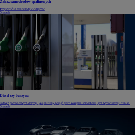
Zakaz samochodów spalinowych
Przyszłość to samochody elektryczne
Sprawdź
Diesel czy benzyna
Jedną z podstawowych decyzji, jaką musimy podjąć przed zakupem samochodu, jest wybór rodzaju silnika.
Sprawdź