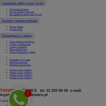
Ładowanie elektrycznej Toyoty
Toyota HomeCharge
Toyota Charging Network
Jak naładować elektryczną Toyotę?
Systemy bezpieczeństwa
Toyota T-Mate
System eCall
Komunikacja z autem
Nowa aplikacja MyToyota
Cyfrowy opiekun auta
Usługi Connected
Płatne subskrypcje
Toyota Connectivity Match
Skontaktuj się z nami
Polityka ciasteczek
Deklaracja dostępności
(Opens in new window)
(Opens in new window)
(Opens in new window)
(Opens in new window)
TOYOTA
KATOWICE tel. 32 200 80 00 e-mail:
toyota@toyota.katowice.pl
Copyright © Toyota 2026
Informacje prawne