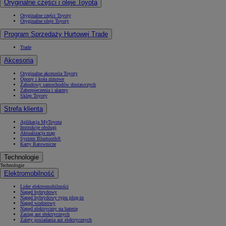
Oryginalne części i oleje Toyota
Oryginalne części Toyoty
Oryginalne oleje Toyoty
Program Sprzedaży Hurtowej Trade
Trade
Akcesoria
Oryginalne akcesoria Toyoty
Opony i koła zimowe
Zabudowy samochodów dostawczych
Zabezpieczenia i alarmy
Sklep Toyoty
Strefa klienta
Aplikacja MyToyota
Instrukcje obsługi
Aktualizacja map
System Bluetooth®
Karty Ratownicze
Technologie
Technologie
Elektromobilność
Lider elektromobilności
Napęd hybrydowy
Napęd hybrydowy typu plug-in
Napęd wodorowy
Napęd elektryczny na baterię
Zasięg aut elektrycznych
Zalety posiadania aut elektrycznych