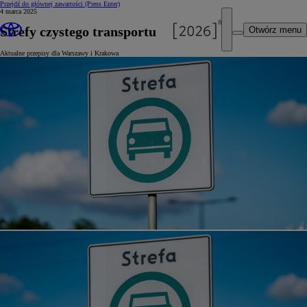
Przejdź do głównej zawartości
(Press Enter)
4 marca 2025
Strefy czystego transportu
Otwórz menu
Aktualne przepisy dla Warszawy i Krakowa