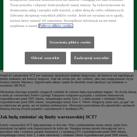
Twoje potrzeby i ulepszać funkcjonalność naszej witryny. Są wykorzystywane do
dostarczania usług i narzędzi osób trzecich, a także służą do celów reklamowych.
Zalecamy akceptację wszystkich plików cookie. Jeżeli nie wyrażasz na to zgody,
możesz łatwo zmienić ich ustawienia. Szczegółowe informacje na ten temat
znajdziesz w naszej
Polityce plików cookie.
Ustawienia plików cookie
Odrzuć wszystkie
Zaakceptuj wszystkie
Wjazd do warszawskiej SCT jest oznaczony specjalnymi znakami drogowymi, ale kierowcy nie napotkają po
drodze szlabanów ani kontroli drogowej. Stąd tak istotne jest, aby wiedzieć, jakie auta mogą poruszać się po
ścisłym centrum Warszawy. Zignorowanie zakazu wjazdu do ekostrefy może zakończyć się mandatem w
wysokości 500 PLN.
Obostrzenia dotyczące pojazdów mogących wjeżdżać do centrum będą wprowadzane etapami. Na chwilę obecną
z ruchu po warszawskiej Strefie Czystego Transportu wyłączone są pojazdy z silnikiem benzynowym
wyprodukowane przed 1997 rokiem, niespełniające normy Euro 2, a także pojazdy z silnikiem Diesla
wyprodukowane przed 2005 rokiem, niespełniające normy Euro 4. Wbrew obiegowej opinii auta „na gaz” nie
są traktowane ani gorzej, ani też bardziej preferencyjnie. Obostrzenia przewidziane dla samochodów zasilanych
benzyną dotyczą również pojazdów wyposażonych w instalację LPG.
Jak będą zmieniać się limity warszawskiej SCT?
Limity warszawskiej SCT będą zaostrzane co dwa lata. Wraz z podnoszeniem normy emisji spalin Euro
zmniejszać się będzie wiek dopuszczonych do ruchu aut. Następna zmiana zacznie obowiązywać już w
przyszłym roku i wykluczy pojazdy benzynowe i z instalacją LPG wyprodukowane przed 2000 rokiem,
niespełniające normy Euro 3, a także samochody z silnikami Diesla wyprodukowane przed 2009 rokiem,