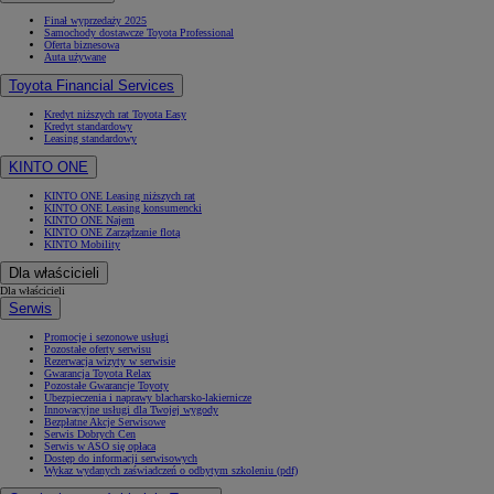
Finał wyprzedaży 2025
Samochody dostawcze Toyota Professional
Oferta biznesowa
Auta używane
Toyota Financial Services
Kredyt niższych rat Toyota Easy
Kredyt standardowy
Leasing standardowy
KINTO ONE
KINTO ONE Leasing niższych rat
KINTO ONE Leasing konsumencki
KINTO ONE Najem
KINTO ONE Zarządzanie flotą
KINTO Mobility
Dla właścicieli
Dla właścicieli
Serwis
Promocje i sezonowe usługi
Pozostałe oferty serwisu
Rezerwacja wizyty w serwisie
Gwarancja Toyota Relax
Pozostałe Gwarancje Toyoty
Ubezpieczenia i naprawy blacharsko-lakiernicze
Innowacyjne usługi dla Twojej wygody
Bezpłatne Akcje Serwisowe
Serwis Dobrych Cen
Serwis w ASO się opłaca
Dostęp do informacji serwisowych
Wykaz wydanych zaświadczeń o odbytym szkoleniu (pdf)