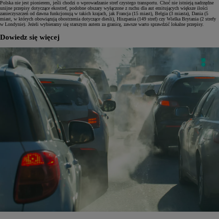
Polska nie jest pionierem, jeśli chodzi o wprowadzanie stref czystego transportu. Choć nie istnieją nadrzędne
unijne przepisy dotyczące ekostref, podobne obszary wyłączone z ruchu dla aut emitujących większe ilości
zanieczyszczeń od dawna funkcjonują w takich krajach, jak Francja (15 miast), Belgia (3 miasta), Dania (5
miast, w których obowiązują obostrzenia dotyczące diesli), Hiszpania (149 stref) czy Wielka Brytania (2 strefy
w Londynie). Jeżeli wybieramy się starszym autem za granicę, zawsze warto sprawdzić lokalne przepisy.
Dowiedz się więcej