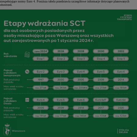
niespełniające normy Euro 4. Poniższa tabela przedstawia szczegółowe informacje dotyczące planowanych
obostrzeń.