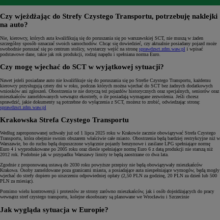
Czy wjeżdżając do Strefy Czystego Transportu, potrzebuję naklejki
na auto?
Nie, kierowcy, których auta kwalifikują się do poruszania się po warszawskiej SCT, nie muszą w żaden
szczególny sposób oznaczać swoich samochodów. Chcąc się dowiedzieć, czy aktualnie posiadany pojazd może
swobodnie poruszać się po centrum stolicy, wystarczy wejść na stronę
sprawdzsct.zdm.waw.pl
i wpisać
podstawowe dane, takie jak rok produkcji, rodzaj napędu i spełniana norma Euro.
Czy mogę wjechać do SCT w wyjątkowej sytuacji?
Nawet jeżeli posiadane auto nie kwalifikuje się do poruszania się po Strefie Czystego Transportu, każdemu
kierowcy przysługują cztery dni w roku, podczas których można wjechać do SCT bez żadnych dodatkowych
wniosków ani zgłoszeń. Obostrzenia te nie dotyczą też pojazdów historycznych oraz specjalnych, seniorów oraz
mieszkańców zameldowanych wewnątrz ekostrefy, o ile posiadają wymagane zezwolenia. Jeśli chcesz
sprawdzić, jakie dokumenty są potrzebne do wyłączenia z SCT, możesz to zrobić, odwiedzając stronę:
sprawdzsct.zdm.waw.pl
Krakowska Strefa Czystego Transportu
Według zaproponowanej uchwały już od 1 lipca 2025 roku w Krakowie zacznie obowiązywać Strefa Czystego
Transportu, która obejmie swoim obszarem właściwie całe miasto. Obostrzenia będą bardziej restrykcyjne niż w
Warszawie, bo do ruchu będą dopuszczone wyłącznie pojazdy benzynowe i zasilane LPG spełniające normę
Euro 4 i wyprodukowane po 2005 roku oraz diesle spełniające normę Euro 6 z datą produkcji nie starszą niż
2012 rok. Podobnie jak w przypadku Warszawy limity te będą zaostrzane co dwa lata.
Zgodnie z proponowaną ustawą do 2030 roku powyższe przepisy nie będą obowiązywały mieszkańców
Krakowa. Osoby zameldowane poza granicami miasta, a posiadające auta niespełniające wymogów, będą mogły
wjechać do strefy dopiero po uiszczeniu odpowiedniej opłaty (2,50 PLN za godzinę, 20 PLN za dzień lub 500
PLN za miesiąc).
Pomimo wielu kontrowersji i protestów ze strony zarówno mieszkańców, jak i osób dojeżdżających do pracy
wewnątrz stref czystego transportu, kolejne ekoobszary są planowane we Wrocławiu i Szczecinie
Jak wygląda sytuacja w Europie?