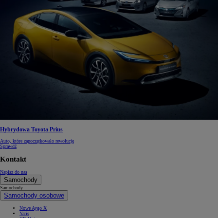
Hybrydowa Toyota Prius
Auto, które zapoczątkowało rewolucję
Sprawdź
Kontakt
Napisz do nas
Samochody
Samochody
Samochody osobowe
Nowe Aygo X
Yaris