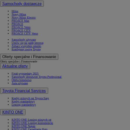
Samochody dostawcze
Hilux
Nowy Hilux
Nowy Hilux Electric
PROACE Max
PROACE
PROACE Verso
PROACE CITY
PROACE CITY Verso
Samochody używane
Umów się na jazdę testową
Zobacz wszystkie cenniki
Konfiguruj swoją Toyotę
Oferty specjalne i Finansowanie
Oferty specjalne i Finansowanie
Aktualne oferty
Finał wyprzedaży 2025
Samochody dostawcze Toyota Professional
Oferta biznesowa
Auta używane
Toyota Financial Services
Kredyt niższych rat Toyota Easy
Kredyt standardowy
Leasing standardowy
KINTO ONE
KINTO ONE Leasing niższych rat
KINTO ONE Leasing konsumencki
KINTO ONE Najem
KINTO ONE Zarządzanie flotą