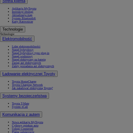
Strefa klienta
Aplikacja MyToyota
Instrukcje obsługi
Aktualizacja map
System Bluetooth®
Karty Ratownicze
Technologie
Technologie
Elektromobilność
Lider elektromobilności
Napęd hybrydowy
Napęd hybrydowy typu plug-in
Napęd wodorowy
Napęd elektryczny na baterię
Zasięg aut elektrycznych
Zalety posiadania aut elektrycznych
Ładowanie elektrycznej Toyoty
Toyota HomeCharge
Toyota Charging Network
Jak naładować elektryczną Toyotę?
Systemy bezpieczeństwa
Toyota T-Mate
System eCall
Komunikacja z autem
Nowa aplikacja MyToyota
Cyfrowy opiekun auta
Usługi Connected
Płatne subskrypcje