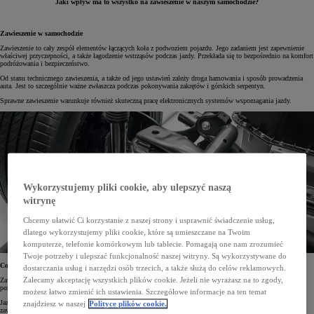
Jaki wpływ ma to wszystko na zawieszenie w naszym samochodzie?
Zawieszenie w samochodzie
Zawieszenie to cały zespół elementów łączących koła z podwoziem pojazdu. Jego zadaniem jest zapewnienie
właściwej przyczepności, a także łagodzenie wstrząsów podczas jazdy. Przekłada się to bezpośrednio na komfort
podróżowania i bezpieczeństwo.
Od stanu technicznego zawieszenia, a także od jego ustawień zależy droga hamowania i sposób prowadzenia
auta. Jest to szczególnie ważne zwłaszcza podczas pokonywania zakrętów i górskich serpentyn.
Sprawne zawieszenie warunkuje również skuteczną pracę elektronicznych systemów wspomagania jazdy.
Wykorzystujemy pliki cookie, aby ulepszyć naszą
witrynę
Chcemy ułatwić Ci korzystanie z naszej strony i usprawnić świadczenie usług,
dlatego wykorzystujemy pliki cookie, które są umieszczane na Twoim
komputerze, telefonie komórkowym lub tablecie. Pomagają one nam zrozumieć
Twoje potrzeby i ulepszać funkcjonalność naszej witryny. Są wykorzystywane do
Co powoduje zużycie zawieszenia?
dostarczania usług i narzędzi osób trzecich, a także służą do celów reklamowych.
Zalecamy akceptację wszystkich plików cookie. Jeżeli nie wyrażasz na to zgody,
Zawieszenie – jak każdy element w naszym aucie – ulega zużyciu. Im gorszy jest stan dróg, po których się
poruszamy, tym szybciej proces ten postępuje.
możesz łatwo zmienić ich ustawienia. Szczegółowe informacje na ten temat
Jazda po ulicach pełnych dziur i nierówności powoduje drgania, które wpływają na poszczególne elementy
znajdziesz w naszej
Polityce plików cookie.
zawieszenia. Najpierw pojawiają się między nimi niewielkie luzy, które z czasem mogą się stać przyczyną