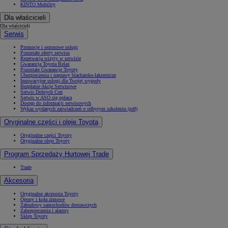
KINTO Mobility
Dla właścicieli
Dla właścicieli
Serwis
Promocje i sezonowe usługi
Pozostałe oferty serwisu
Rezerwacja wizyty w serwisie
Gwarancja Toyota Relax
Pozostałe Gwarancje Toyoty
Ubezpieczenia i naprawy blacharsko-lakiernicze
Innowacyjne usługi dla Twojej wygody
Bezpłatne Akcje Serwisowe
Serwis Dobrych Cen
Serwis w ASO się opłaca
Dostęp do informacji serwisowych
Wykaz wydanych zaświadczeń o odbytym szkoleniu (pdf)
Oryginalne części i oleje Toyota
Oryginalne części Toyoty
Oryginalne oleje Toyoty
Program Sprzedaży Hurtowej Trade
Trade
Akcesoria
Oryginalne akcesoria Toyoty
Opony i koła zimowe
Zabudowy samochodów dostawczych
Zabezpieczenia i alarmy
Sklep Toyoty