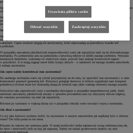
poważniejszej awarii.
Skrajnym przypadkiem jest nagłe mechaniczne uszkodzenie zawieszenia na skutek najechania na przeszkodę lub
wjechania w dziurę.
Ustawienia plików cookie
Wrogiem naszego zawieszenia jest też korozja. Sprzyjają temu zwłaszcza zanieczyszczenia, które się gromadzą
pod podwoziem samochodu. Również środki chemiczne, stosowane na drogach publicznych w okresie
jesienno-zimowym, nie pozostają bez wpływu na zawieszenie.
Odrzuć wszystkie
Zaakceptuj wszystkie
Jakie części zawieszenia psują się jako pierwsze?
Jako pierwsze psują się najczęściej gumowe i ruchome części zawieszenia, które są najbardziej narażone
na drgania. Mowa tu o sworzniach, łącznikach stabilizatora, końcówkach drążków kierowniczych czy
wahaczach. Często awariom ulegają też amortyzatory, które odpowiadają za prawidłowy kontakt kół
z podłożem.
W przypadku zauważenia jakichkolwiek nieprawidłowości warto jak najszybciej udać się do doświadczonego
mechanika. Po podniesieniu auta na podnośniku z łatwością odkryje on źródło naszego problemu. Wymiana
mniejszych elementów, wykonana we właściwym czasie, pozwoli nam uniknąć kosztownych napraw
w przyszłości. A te mogą sięgnąć nawet kilku tysięcy złotych – w zależności od naszego modelu samochodu
i rodzaju zawieszenia.
Jak często należy kontrolować stan zawieszenia?
Do zaufanego mechanika warto się wybrać przynajmniej raz do roku, by sprawdzić stan zawieszenia i w razie
konieczności poprawić geometrię kół. Rutynowy przegląd okresowy (o którym sygnalizuje nam komputer
pokładowy) również może być doskonałą okazją do kontroli tego jakże ważnego elementu naszego pojazdu.
Oczywiście taka częstotliwość wizyt u mechanika obowiązuje w przypadku bezproblemowej jazdy. Jeżeli
natomiast zauważymy jakiekolwiek zmiany w sposobie prowadzenia auta czy usłyszymy dziwne odgłosy,
do warsztatu powinniśmy się udać jak najszybciej.
Również po wjechaniu w większą dziurę czy w przypadku stłuczki warto rozważyć wizytę u mechanika.
Jak dbać o zawieszenie?
Co my jako kierowcy możemy zrobić, by zawieszenie w naszym samochodzie jak najdłużej było w dobrym
stanie? Oto kilka porad na ten temat.
Kluczem do sukcesu jest spokojna jazda. W miarę możliwości trzeba zaplanować swoją codzienną trasę tak,
by dziur i nierówności było na niej jak najmniej. Należy też unikać gwałtownych skrętów czy zbyt
gwałtownych hamowań.