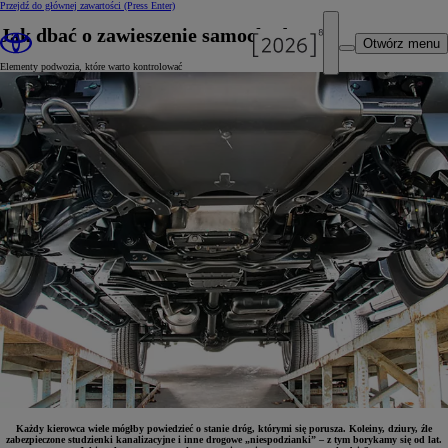
Przejdź do głównej zawartości
(Press Enter)
Jak dbać o zawieszenie samochodu?
Otwórz menu
Elementy podwozia, które warto kontrolować
Każdy kierowca wiele mógłby powiedzieć o stanie dróg, którymi się porusza. Koleiny, dziury, źle
zabezpieczone studzienki kanalizacyjne i inne drogowe „niespodzianki” – z tym borykamy się od lat.