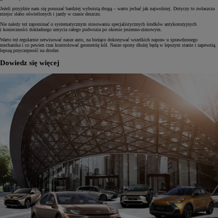
Jeżeli przyjdzie nam się poruszać bardziej wyboistą drogą – warto jechać jak najwolniej. Dotyczy to zwłaszcza
miejsc słabo oświetlonych i jazdy w czasie deszczu.
Nie należy też zapominać o systematycznym stosowaniu specjalistycznych środków antykorozyjnych
i konieczności dokładnego umycia całego podwozia po okresie jesienno-zimowym.
Warto też regularnie serwisować nasze auto, na bieżąco dokonywać wszelkich napraw u sprawdzonego
mechanika i co pewien czas kontrolować geometrię kół. Nasze opony dłużej będą w lepszym stanie i zapewnią
lepszą przyczepność na drodze.
Dowiedz się więcej