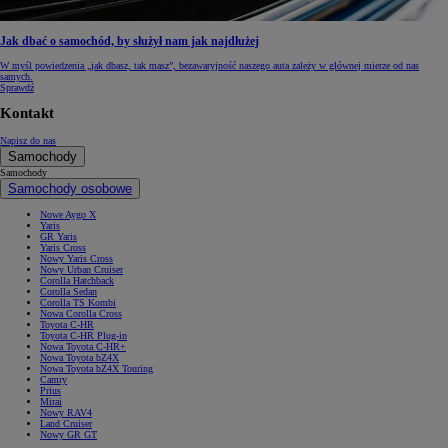
Jak dbać o samochód, by służył nam jak najdłużej
W myśl powiedzenia „jak dbasz, tak masz”, bezawaryjność naszego auta zależy w głównej mierze od nas
samych.
Sprawdź
Kontakt
Napisz do nas
Samochody
Samochody
Samochody osobowe
Nowe Aygo X
Yaris
GR Yaris
Yaris Cross
Nowy Yaris Cross
Nowy Urban Cruiser
Corolla Hatchback
Corolla Sedan
Corolla TS Kombi
Nowa Corolla Cross
Toyota C-HR
Toyota C-HR Plug-in
Nowa Toyota C-HR+
Nowa Toyota bZ4X
Nowa Toyota bZ4X Touring
Camry
Prius
Mirai
Nowy RAV4
Land Cruiser
Nowy GR GT