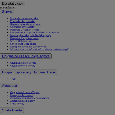
Dla właścicieli
Dla właścicieli
Serwis
Promocje i sezonowe usługi
Pozostałe oferty serwisu
Rezerwacja wizyty w serwisie
Gwarancja Toyota Relax
Pozostałe Gwarancje Toyoty
Ubezpieczenia i naprawy blacharsko-lakiernicze
Innowacyjne usługi dla Twojej wygody
Bezpłatne Akcje Serwisowe
Serwis Dobrych Cen
Serwis w ASO się opłaca
Dostęp do informacji serwisowych
Wykaz wydanych zaświadczeń o odbytym szkoleniu (pdf)
Oryginalne części i oleje Toyota
Oryginalne części Toyoty
Oryginalne oleje Toyoty
Program Sprzedaży Hurtowej Trade
Trade
Akcesoria
Oryginalne akcesoria Toyoty
Opony i koła zimowe
Zabudowy samochodów dostawczych
Zabezpieczenia i alarmy
Sklep Toyoty
Strefa klienta