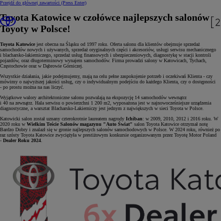
Przejdź do głównej zawartości
(Press Enter)
Toyota Katowice w czołówce najlepszych salonów
Toyoty w Polsce!
Toyota Katowice
jest obecna na Śląsku od 1997 roku. Oferta salonu dla klientów obejmuje sprzedaż
samochodów nowych i używanych, sprzedaż oryginalnych części i akcesoriów, usługi serwisu mechanicznego
i blacharsko-lakierniczego, sprzedaż usług finansowych i ubezpieczeniowych, diagnostykę w stacji kontroli
pojazdów, oraz długoterminowy wynajem samochodów. Firma prowadzi salony w Katowicach, Tychach,
Częstochowie oraz w Dąbrowie Górniczej.
Wszystkie działania, jakie podejmujemy, mają na celu pełne zaspokojenie potrzeb i oczekiwań Klienta - czy
mówimy o najwyższej jakości usług, czy o indywidualnym podejściu do każdego Klienta, czy o dostępności
- po prostu można na nas liczyć.
Wyjątkowe walory architektoniczne salonu pozwalają na ekspozycję 14 samochodów wewnątrz
i 40 na zewnątrz. Hala serwisu o powierzchni 1 200 m2, wyposażona jest w najnowocześniejsze urządzenia
diagnostyczne, a warsztat Blacharsko-Lakierniczy jest jednym z największych w sieci Toyota w Polsce.
Katowicki salon został uznany czterokrotnie laureatem nagrody
Ichiban
: w 2009, 2010, 2012 i 2016 roku. W
2020 roku w
Wielkim Teście Salonów
magazynu "Auto Świat"
salon Toyota Katowice otrzymał notę
Bardzo Dobry i znalazł się w gronie najlepszych salonów samochodowych w Polsce. W 2024 roku, również po
raz szósty Toyota Katowice zwyciężyła w prestiżowym konkursie organizowanym przez Toyotę Motor Poland
-
Dealer Roku 2024
.