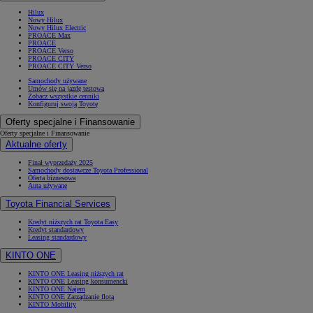
Hilux
Nowy Hilux
Nowy Hilux Electric
PROACE Max
PROACE
PROACE Verso
PROACE CITY
PROACE CITY Verso
Samochody używane
Umów się na jazdę testową
Zobacz wszystkie cenniki
Konfiguruj swoją Toyotę
Oferty specjalne i Finansowanie
Oferty specjalne i Finansowanie
Aktualne oferty
Finał wyprzedaży 2025
Samochody dostawcze Toyota Professional
Oferta biznesowa
Auta używane
Toyota Financial Services
Kredyt niższych rat Toyota Easy
Kredyt standardowy
Leasing standardowy
KINTO ONE
KINTO ONE Leasing niższych rat
KINTO ONE Leasing konsumencki
KINTO ONE Najem
KINTO ONE Zarządzanie flotą
KINTO Mobility