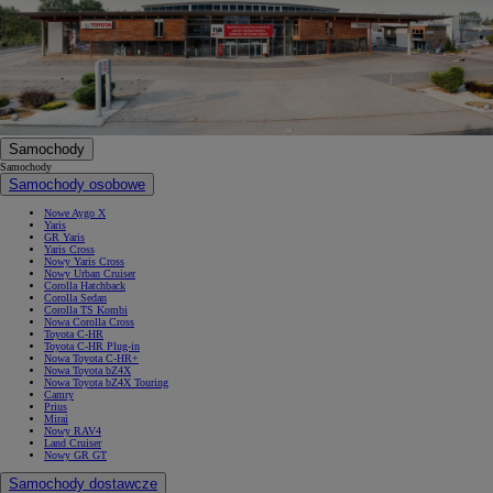
Samochody
Samochody
Samochody osobowe
Nowe Aygo X
Yaris
GR Yaris
Yaris Cross
Nowy Yaris Cross
Nowy Urban Cruiser
Corolla Hatchback
Corolla Sedan
Corolla TS Kombi
Nowa Corolla Cross
Toyota C-HR
Toyota C-HR Plug-in
Nowa Toyota C-HR+
Nowa Toyota bZ4X
Nowa Toyota bZ4X Touring
Camry
Prius
Mirai
Nowy RAV4
Land Cruiser
Nowy GR GT
Samochody dostawcze