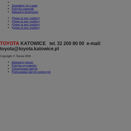
Skontaktuj się z nami
Polityka ciasteczek
Deklaracja dostępności
(Opens in new window)
(Opens in new window)
(Opens in new window)
(Opens in new window)
TOYOTA
KATOWICE tel. 32 200 80 00 e-mail:
toyota@toyota.katowice.pl
Copyright © Toyota 2026
Informacje prawne
Polityka prywatności
Udostępnianie danych
Przetwarzanie danych osobowych