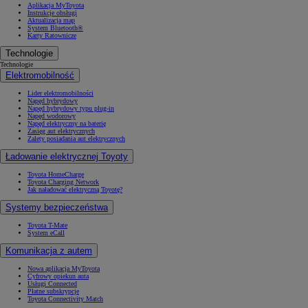
Aplikacja MyToyota
Instrukcje obsługi
Aktualizacja map
System Bluetooth®
Karty Ratownicze
Technologie
Technologie
Elektromobilność
Lider elektromobilności
Napęd hybrydowy
Napęd hybrydowy typu plug-in
Napęd wodorowy
Napęd elektryczny na baterię
Zasięg aut elektrycznych
Zalety posiadania aut elektrycznych
Ładowanie elektrycznej Toyoty
Toyota HomeCharge
Toyota Charging Network
Jak naładować elektryczną Toyotę?
Systemy bezpieczeństwa
Toyota T-Mate
System eCall
Komunikacja z autem
Nowa aplikacja MyToyota
Cyfrowy opiekun auta
Usługi Connected
Płatne subskrypcje
Toyota Connectivity Match