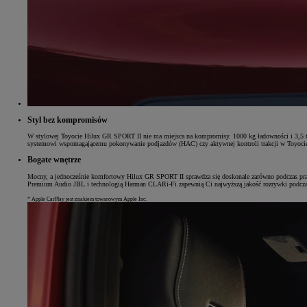
Od
105 300 zł
Corolla Hatchback
HYBRID
Styl bez kompromisów
W stylowej Toyocie Hilux GR SPORT II nie ma miejsca na kompromisy. 1000 kg ładowności i 3,5 t 
systemowi wspomagającemu pokonywanie podjazdów (HAC) czy aktywnej kontroli trakcji w Toyocie
Bogate wnętrze
Mocny, a jednocześnie komfortowy Hilux GR SPORT II sprawdza się doskonale zarówno podczas prac
Premium Audio JBL i technologią Harman CLARi-Fi zapewnią Ci najwyższą jakość rozrywki podczas
* Apple CarPlay jest znakiem towarowym Apple Inc.