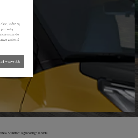
okie, które są
potrzeby i
także służą do
łatwo zmienić
uj wszystkie
zdział w historii legendarnego modelu.