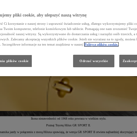
jemy pliki cookie, aby ulepszyć naszą witrynę
ć Ci korzystanie z naszej strony i usprawnić świadczenie usług, dlatego wykorzystujemy pliki co
na Twoim komputerze, telefonie komórkowym lub tablecie. Pomagają one nam zrozumieć Twoje 
cjonalność naszej witryny. Są wykorzystywane do dostarczania usług i narzędzi osób trzecich, a 
wych. Zalecamy akceptację wszystkich plików cookie. Jeżeli nie wyrażasz na to zgody, możesz 
a. Szczegółowe informacje na ten temat znajdziesz w naszej
Polityce plików cookie.
nia plików cookie
Odrzuć wszystkie
Zaakcept
Ikona niezawodności od 1968 roku powraca w wielkim stylu.
Poznaj Toyotę Hilux GR SPORT II.
amika jazdy w połączeniu z mocą Hiluxa sprawiają, że wersja GR SPORT II otwiera najbardziej ekscytujący ro