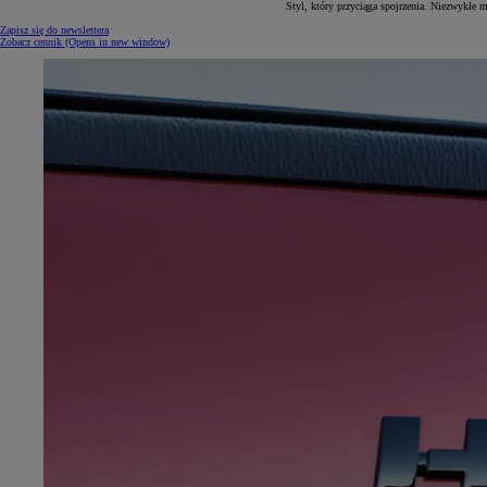
Styl, który przyciąga spojrzenia. Niezwykł
Zapisz się do newslettera
Zobacz cennik
(Opens in new window)