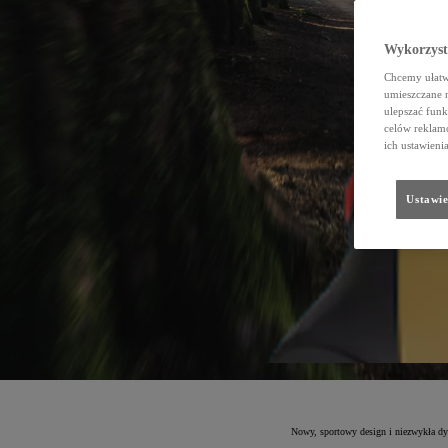
Wykorzystu
Chcemy ułatwi
umieszczane 
ulepszać funk
celów reklamo
ich ustawieni
Ustawie
Nowy, sportowy design i niezwykła dyn