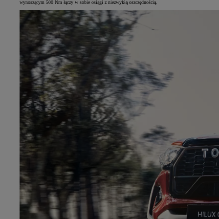
wynoszącym 500 Nm łączy w sobie osiągi z niezwykłą oszczędnością.