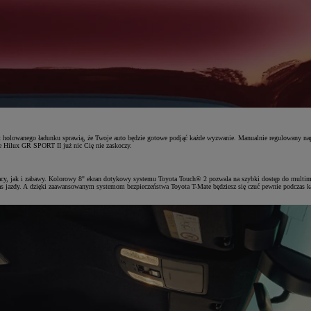
holowanego ładunku sprawią, że Twoje auto będzie gotowe podjąć każde wyzwanie. Manualnie regulowany nap
 Hilux GR SPORT II już nic Cię nie zaskoczy.
y, jak i zabawy. Kolorowy 8'' ekran dotykowy systemu Toyota Touch® 2 pozwala na szybki dostęp do multime
 jazdy. A dzięki zaawansowanym systemom bezpieczeństwa Toyota T-Mate będziesz się czuć pewnie podczas ka