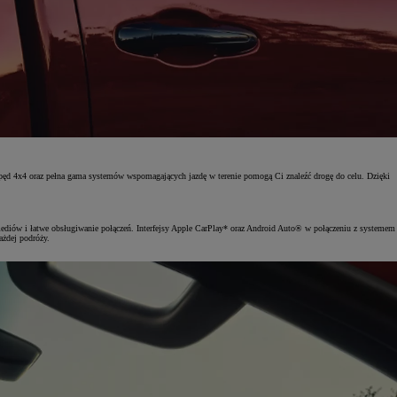
ęd 4x4 oraz pełna gama systemów wspomagających jazdę w terenie pomogą Ci znaleźć drogę do celu. Dzięki
diów i łatwe obsługiwanie połączeń. Interfejsy Apple CarPlay* oraz Android Auto® w połączeniu z systemem
żdej podróży.