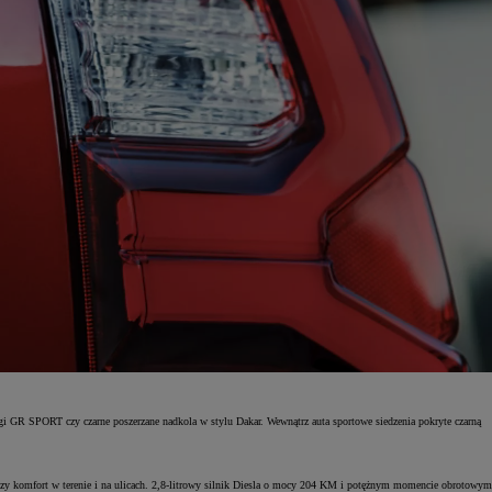
 GR SPORT czy czarne poszerzane nadkola w stylu Dakar. Wewnątrz auta sportowe siedzenia pokryte czarną
ększy komfort w terenie i na ulicach. 2,8-litrowy silnik Diesla o mocy 204 KM i potężnym momencie obrotowym