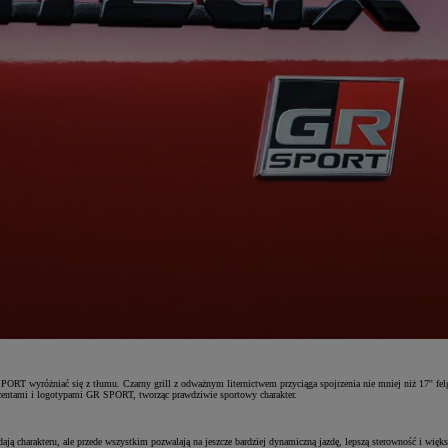
yróżniać się z tłumu. Czarny grill z odważnym liternictwem przyciąga spojrzenia nie mniej niż 17'' felgi
centami i logotypami GR SPORT, tworząc prawdziwie sportowy charakter.
ają charakteru, ale przede wszystkim pozwalają na jeszcze bardziej dynamiczną jazdę, lepszą sterowność i wi