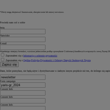
*Oferty mogą obejmować finansowanie, ubezpieczenie lub umowy serwisowe.
Powiedz nam coś o sobie
Imię
Nazwisko
E-mail
Wypełniając niniejszy formularz, wyrażasz jednocześnie prośbę o przesyłanie Ci informacji handlowych związanych z nową Toyotą GR 
Zapoznałem się z
Informacją o ochronie prywatności
Zapoznałem się z
Ogólną Polityką Prywatności i Ochrony Danych Osobowych Toyota
Zapisz się
Dane, które przesyłasz, nie będą użyte i dystrybuowane w żadnym innym projekcie niż ten, do którego się zapi
Form campaign
Consent Info
Consent Info
Consent Info