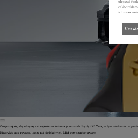
ulepszać funk
celów reklamo
ich ustawieni
Ustawie
Zarejestruj się, aby otrzymywać najświeższe informacje ze świata Toyoty GR Yaris, w tym wiadomości o produk
Niezwykłe auto powraca, lepsze niż kiedykolwiek. Miej oczy szeroko otwarte.