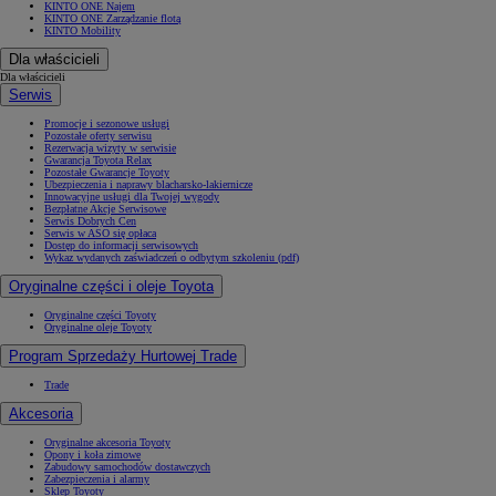
KINTO ONE Najem
KINTO ONE Zarządzanie flotą
KINTO Mobility
Dla właścicieli
Dla właścicieli
Serwis
Promocje i sezonowe usługi
Pozostałe oferty serwisu
Rezerwacja wizyty w serwisie
Gwarancja Toyota Relax
Pozostałe Gwarancje Toyoty
Ubezpieczenia i naprawy blacharsko-lakiernicze
Innowacyjne usługi dla Twojej wygody
Bezpłatne Akcje Serwisowe
Serwis Dobrych Cen
Serwis w ASO się opłaca
Dostęp do informacji serwisowych
Wykaz wydanych zaświadczeń o odbytym szkoleniu (pdf)
Oryginalne części i oleje Toyota
Oryginalne części Toyoty
Oryginalne oleje Toyoty
Program Sprzedaży Hurtowej Trade
Trade
Akcesoria
Oryginalne akcesoria Toyoty
Opony i koła zimowe
Zabudowy samochodów dostawczych
Zabezpieczenia i alarmy
Sklep Toyoty