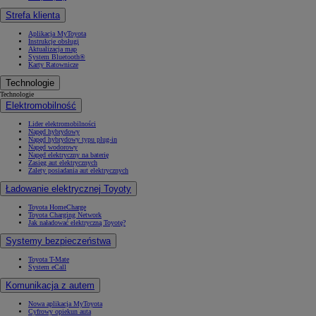
Strefa klienta
Aplikacja MyToyota
Instrukcje obsługi
Aktualizacja map
System Bluetooth®
Karty Ratownicze
Technologie
Technologie
Elektromobilność
Lider elektromobilności
Napęd hybrydowy
Napęd hybrydowy typu plug-in
Napęd wodorowy
Napęd elektryczny na baterię
Zasięg aut elektrycznych
Zalety posiadania aut elektrycznych
Ładowanie elektrycznej Toyoty
Toyota HomeCharge
Toyota Charging Network
Jak naładować elektryczną Toyotę?
Systemy bezpieczeństwa
Toyota T-Mate
System eCall
Komunikacja z autem
Nowa aplikacja MyToyota
Cyfrowy opiekun auta