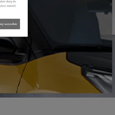
także służą do
łatwo zmienić
uj wszystkie