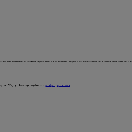
Yaris oraz ewentualnie zaproszenia na jazdę testową ww. modelem. Podajesz swoje dane osobowe celem umożliwienia skontaktowania si
sujesz. Więcej informacji znajdziesz w
polityce prywatności
.