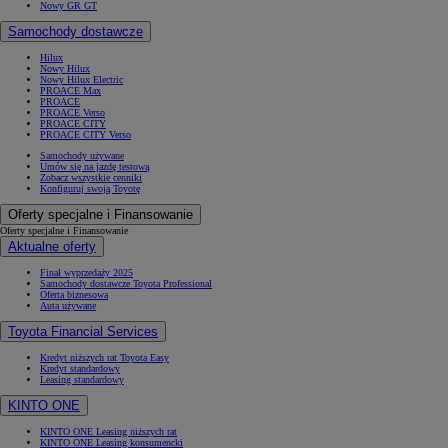
Nowy GR GT
Samochody dostawcze
Hilux
Nowy Hilux
Nowy Hilux Electric
PROACE Max
PROACE
PROACE Verso
PROACE CITY
PROACE CITY Verso
Samochody używane
Umów się na jazdę testową
Zobacz wszystkie cenniki
Konfiguruj swoją Toyotę
Oferty specjalne i Finansowanie
Oferty specjalne i Finansowanie
Aktualne oferty
Finał wyprzedaży 2025
Samochody dostawcze Toyota Professional
Oferta biznesowa
Auta używane
Toyota Financial Services
Kredyt niższych rat Toyota Easy
Kredyt standardowy
Leasing standardowy
KINTO ONE
KINTO ONE Leasing niższych rat
KINTO ONE Leasing konsumencki