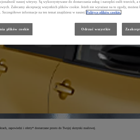
cjonalność naszej witryny. Są wykorzystywane do dostarczania usług i narzędzi osób trzecich, a 
wych. Zalecamy akceptację wszystkich plików cookie. Jeżeli nie wyrażasz na to zgody, możesz 
a. Szczegółowe informacje na ten temat znajdziesz w naszej
Polityce plików cookie.
nia plików cookie
Odrzuć wszystkie
Zaakcept
tach, zapowiedzi i oferty* dostarczane prosto do Twojej skrzynki mailowej.