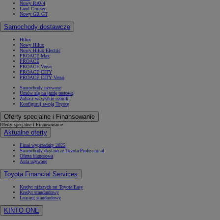
Nowy RAV4
Land Cruiser
Nowy GR GT
Samochody dostawcze
Hilux
Nowy Hilux
Nowy Hilux Electric
PROACE Max
PROACE
PROACE Verso
PROACE CITY
PROACE CITY Verso
Samochody używane
Umów się na jazdę testową
Zobacz wszystkie cenniki
Konfiguruj swoją Toyotę
Oferty specjalne i Finansowanie
Oferty specjalne i Finansowanie
Aktualne oferty
Finał wyprzedaży 2025
Samochody dostawcze Toyota Professional
Oferta biznesowa
Auta używane
Toyota Financial Services
Kredyt niższych rat Toyota Easy
Kredyt standardowy
Leasing standardowy
KINTO ONE