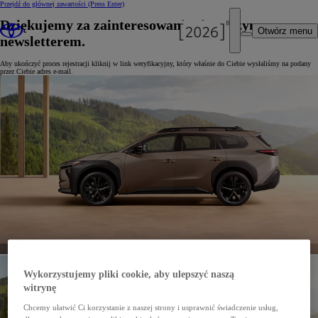
Przejdź do głównej zawartości
(Press Enter)
Dziękujemy za zainteresowanie się naszym
Otwórz menu
newsletterem.
Aby ukończyć proces rejestracji kliknij w link weryfikacyjny, który właśnie do Ciebie wysłaliśmy na podany
przez Ciebie adres e-mail.
Wykorzystujemy pliki cookie, aby ulepszyć naszą
witrynę
Chcemy ułatwić Ci korzystanie z naszej strony i usprawnić świadczenie usług,