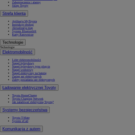
Zabezpieczenia i alarmy
Sklep Toyoty
Strefa klienta
Aplikacja MyToyota
Instrukcje obsługi
Aktualizacja map
System Bluetooth®
Karty Ratownicze
Technologie
Technologie
Elektromobilność
Lider elektromobilności
Napęd hybrydowy
Napęd hybrydowy typu plug-in
Napęd wodorowy
Napęd elektryczny na baterię
Zasięg aut elektrycznych
Zalety posiadania aut elektrycznych
Ładowanie elektrycznej Toyoty
Toyota HomeCharge
Toyota Charging Network
Jak naładować elektryczną Toyotę?
Systemy bezpieczeństwa
Toyota T-Mate
System eCall
Komunikacja z autem