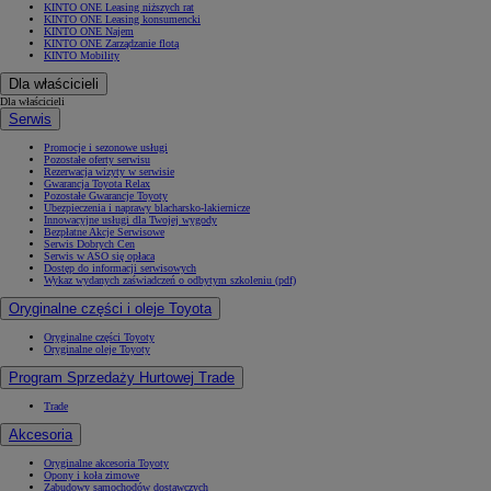
KINTO ONE Leasing niższych rat
KINTO ONE Leasing konsumencki
KINTO ONE Najem
KINTO ONE Zarządzanie flotą
KINTO Mobility
Dla właścicieli
Dla właścicieli
Serwis
Promocje i sezonowe usługi
Pozostałe oferty serwisu
Rezerwacja wizyty w serwisie
Gwarancja Toyota Relax
Pozostałe Gwarancje Toyoty
Ubezpieczenia i naprawy blacharsko-lakiernicze
Innowacyjne usługi dla Twojej wygody
Bezpłatne Akcje Serwisowe
Serwis Dobrych Cen
Serwis w ASO się opłaca
Dostęp do informacji serwisowych
Wykaz wydanych zaświadczeń o odbytym szkoleniu (pdf)
Oryginalne części i oleje Toyota
Oryginalne części Toyoty
Oryginalne oleje Toyoty
Program Sprzedaży Hurtowej Trade
Trade
Akcesoria
Oryginalne akcesoria Toyoty
Opony i koła zimowe
Zabudowy samochodów dostawczych