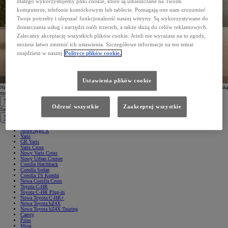
dlatego wykorzystujemy pliki cookie, które są umieszczane na Twoim
komputerze, telefonie komórkowym lub tablecie. Pomagają one nam zrozumieć
Twoje potrzeby i ulepszać funkcjonalność naszej witryny. Są wykorzystywane do
dostarczania usług i narzędzi osób trzecich, a także służą do celów reklamowych.
Zalecamy akceptację wszystkich plików cookie. Jeżeli nie wyrażasz na to zgody,
możesz łatwo zmienić ich ustawienia. Szczegółowe informacje na ten temat
znajdziesz w naszej
Polityce plików cookie.
Ustawienia plików cookie
Nie otrzymałeś wiadomości? Nie zapomnij sprawdzić folderu spam. W przypadku problemów z Twoją skrzynką
mailową, możesz również ponowić
proces subskrypcji
.
Samochody
Odrzuć wszystkie
Zaakceptuj wszystkie
Samochody
Samochody osobowe
Nowe Aygo X
Yaris
GR Yaris
Yaris Cross
Nowy Yaris Cross
Nowy Urban Cruiser
Corolla Hatchback
Corolla Sedan
Corolla TS Kombi
Nowa Corolla Cross
Toyota C-HR
Toyota C-HR Plug-in
Nowa Toyota C-HR+
Nowa Toyota bZ4X
Nowa Toyota bZ4X Touring
Camry
Prius
Mirai